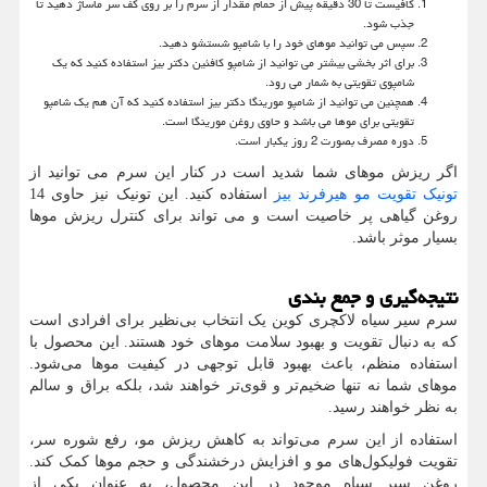
کافیست تا 30 دقیقه پیش از حمام مقدار از سرم را بر روی کف سر ماساژ دهید تا
جذب شود.
سپس می توانید موهای خود را با شامپو شستشو دهید.
برای اثر بخشی بیشتر می توانید از شامپو کافئین دکتر بیز استفاده کنید که یک
شامپوی تقویتی به شمار می رود.
همچنین می توانید از شامپو مورینگا دکتر بیز استفاده کنید که آن هم یک شامپو
تقویتی برای موها می باشد و حاوی روغن مورینگا است.
دوره مصرف بصورت 2 روز یکبار است.
اگر ریزش موهای شما شدید است در کنار این سرم می توانید از
تونیک تقویت مو هیرفرند بیز
استفاده کنید. این تونیک نیز حاوی 14
روغن گیاهی پر خاصیت است و می تواند برای کنترل ریزش موها
بسیار موثر باشد.
نتیجه‌گیری و جمع بندی
سرم سیر سیاه لاکچری کوین یک انتخاب بی‌نظیر برای افرادی است
که به دنبال تقویت و بهبود سلامت موهای خود هستند. این محصول با
استفاده منظم، باعث بهبود قابل توجهی در کیفیت موها می‌شود.
موهای شما نه تنها ضخیم‌تر و قوی‌تر خواهند شد، بلکه براق و سالم
به نظر خواهند رسید.
استفاده از این سرم می‌تواند به کاهش ریزش مو، رفع شوره سر،
تقویت فولیکول‌های مو و افزایش درخشندگی و حجم موها کمک کند.
روغن سیر سیاه موجود در این محصول، به عنوان یکی از