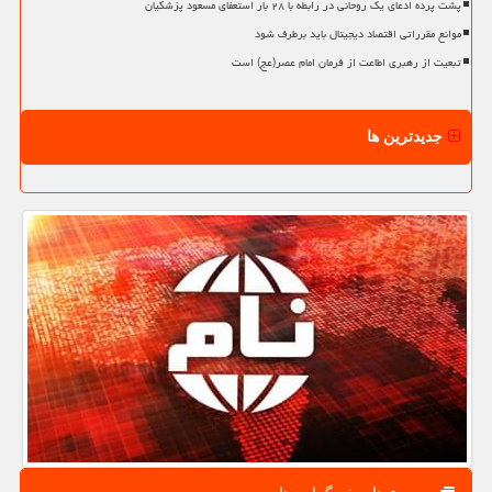
پشت پرده ادعای یک روحانی در رابطه با ۲۸ بار استعفای مسعود پزشکیان
موانع مقرراتی اقتصاد دیجیتال باید برطرف شود
تبعیت از رهبری اطاعت از فرمان امام عصر(عج) است
جدیدترین ها