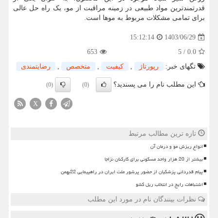
قدرتمندترین مواد طبیعی در زمینه مراقبت از مو، یک راه‌ حل عالی
برای تمامی مشکلات مربوط به موها است.
1403/06/29
15:12:14
653
5
/
0.0
تگهای خبر:
رپورتاژ
,
كیفیت
,
متخصص
,
رضایتمندی
این مطلب نام را می پسندید؟
(0)
(0)
X
تازه ترین مطالب مرتبط
انواع ریزش مو و درمان آن
بیشتر از 20 هزار واحد مسکونی برای کارکنان نزاجا
پیام قدردانی پزشکیان از حضور پرشور ملت ایران در راهپیمایی 22بهمن
اشتباهات رایج در انتخاب ریل کشو
نظرات بینندگان نام در مورد این مطلب