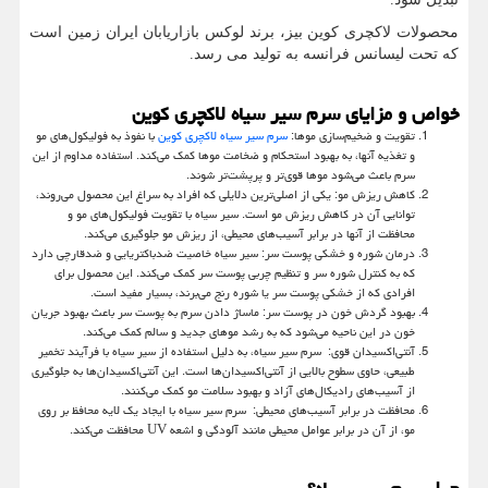
محصولات لاکچری کوین بیز، برند لوکس بازاریابان ایران زمین است
که تحت لیسانس فرانسه به تولید می رسد.
خواص و مزایای سرم سیر سیاه لاکچری کوین
تقویت و ضخیم‌سازی موها:
سرم سیر سیاه لاکچری کوین
با نفوذ به فولیکول‌های مو
و تغذیه آنها، به بهبود استحکام و ضخامت موها کمک می‌کند. استفاده مداوم از این
سرم باعث می‌شود موها قوی‌تر و پرپشت‌تر شوند.
کاهش ریزش مو: یکی از اصلی‌ترین دلایلی که افراد به سراغ این محصول می‌روند،
توانایی آن در کاهش ریزش مو است. سیر سیاه با تقویت فولیکول‌های مو و
محافظت از آنها در برابر آسیب‌های محیطی، از ریزش مو جلوگیری می‌کند.
درمان شوره و خشکی پوست سر: سیر سیاه خاصیت ضدباکتریایی و ضدقارچی دارد
که به کنترل شوره سر و تنظیم چربی پوست سر کمک می‌کند. این محصول برای
افرادی که از خشکی پوست سر یا شوره رنج می‌برند، بسیار مفید است.
بهبود گردش خون در پوست سر: ماساژ دادن سرم به پوست سر باعث بهبود جریان
خون در این ناحیه می‌شود که به رشد موهای جدید و سالم کمک می‌کند.
آنتی‌اکسیدان قوی: سرم سیر سیاه، به دلیل استفاده از سیر سیاه با فرآیند تخمیر
طبیعی، حاوی سطوح بالایی از آنتی‌اکسیدان‌ها است. این آنتی‌اکسیدان‌ها به جلوگیری
از آسیب‌های رادیکال‌های آزاد و بهبود سلامت مو کمک می‌کنند.
محافظت در برابر آسیب‌های محیطی: سرم سیر سیاه با ایجاد یک لایه محافظ بر روی
مو، از آن در برابر عوامل محیطی مانند آلودگی و اشعه
UV
محافظت می‌کند.