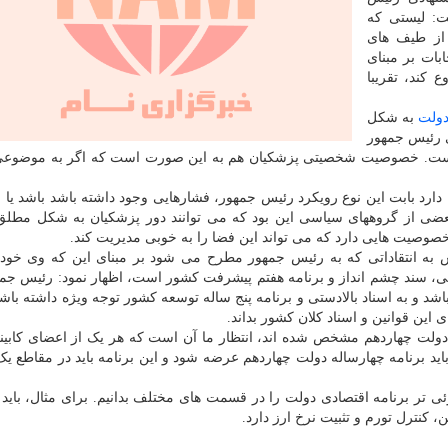
ت: لیستی که
از طیف های
ات بر مبنای
کند، تقریبا
ولت
به شکل
ی رئیس جمهور
 است. خصوصیت شخصیتی پزشکیان هم به این صورت است که اگر به موضوعی 
رد بابت این نوع رویکرد رئیس جمهور، فشارهایی وجود داشته باشد باشد یا 
عضی از گروههای سیاسی این بود که می توانند دور پزشکیان به شکل مطلق
ر خصوصیت هایی دارد که می تواند این فضا را به خوبی مدیریت کند.
 به انتقاداتی که به رئیس جمهور مطرح می شود بر مبنای این که وی خو
ی، سند چشم انداز و برنامه هفتم پیشرفت کشور است، اظهار نمود: رئیس جم
اشد و به اسناد بالادستی و برنامه پنج ساله توسعه کشور توجه ویژه داشته باشد
ن قوانین و اسناد کلان کشور بداند.
 دولت چهاردهم مشخص شده اند، انتظار ما آن است که هر یک از اعضای کابینه
د برنامه چهارساله دولت چهاردهم عرضه شود و این برنامه باید در مقاطع یک
زئی تر برنامه اقتصادی دولت را در قسمت های مختلف بدانیم. برای مثال، با
نترل تورم و تثبیت نرخ ارز دارد.