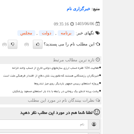
منبع:
خبرگزاری نام
1403/06/06
09:35:16
تگهای خبر:
برنامه
,
دولت
,
مجلس
این مطلب نام را می پسندید؟
(0)
(0)
تازه ترین مطالب مرتبط
فعالیت 124 فقره حساب ارزی سازمانهای دولتی خارج از حساب واحد خزانه
خبرنگاران رزمندگانی هستند که مأموریت شان دفاع از اقتدار فرهنگی ملت است
پروژه استعفای رییس جمهور باردیگر روی میز تندروها
پشت پرده ادعای یک روحانی در رابطه با ۲۸ بار استعفای مسعود پزشکیان
نظرات بینندگان نام در مورد این مطلب
لطفا شما هم
در مورد این مطلب
نظر دهید