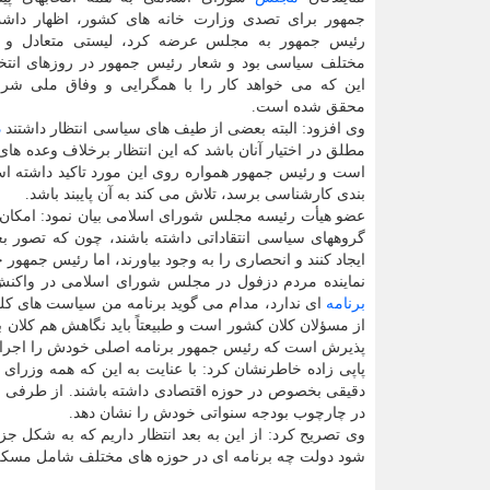
جمهور برای تصدی وزارت خانه های کشور، اظهار داش
رئیس جمهور به مجلس عرضه کرد، لیستی متعادل و 
مختلف سیاسی بود و شعار رئیس جمهور در روزهای انتخاب
این که می خواهد کار را با همگرایی و وفاق ملی شروع 
محقق شده است.
وی افزود: البته بعضی از طیف های سیاسی انتظار داشتند
د
مطلق در اختیار آنان باشد که این انتظار برخلاف وعده ها
است و رئیس جمهور همواره روی این مورد تاکید داشته
بندی کارشناسی برسد، تلاش می کند به آن پایبند باشد.
عضو هیأت رئیسه مجلس شورای اسلامی بیان نمود: امکان دا
گروههای سیاسی انتقاداتی داشته باشند، چون که تصور ب
ایجاد کنند و انحصاری را به وجود بیاورند، اما رئیس جمهو
نماینده مردم دزفول در مجلس شورای اسلامی در واکنش
برنامه
ای ندارد، مدام می گوید برنامه من سیاست های کل
از مسؤلان کلان کشور است و طبیعتاً باید نگاهش هم کلان ب
پذیرش است که رئیس جمهور برنامه اصلی خودش را اجرای ای
پاپی زاده خاطرنشان کرد: با عنایت به این که همه وزرای
دقیقی بخصوص در حوزه اقتصادی داشته باشند. از طرفی بای
در چارچوب بودجه سنواتی خودش را نشان دهد.
وی تصریح کرد: از این به بعد انتظار داریم که به شکل ج
شود دولت چه برنامه ای در حوزه های مختلف شامل مسکن، ک