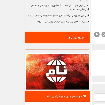
خبرنگاران رزمندگانی هستند که مأموریت شان دفاع از اقتدار
فرهنگی ملت است
عراقچی در پیامی درگذشت ابوالقاسم قاسم زاده را تسلیت گفت
پروژه استعفای رییس جمهور باردیگر روی میز تندروها
جدیدترین ها
موضوع های خبرگزاری نام