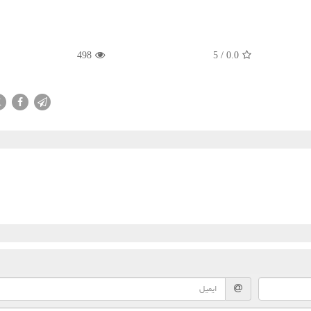
498
5
/
0.0
X