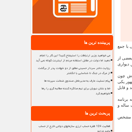
پربیننده ترین ها
با جمع
می خواهید وزیر ارتباطات را استیضاح کنید؟ این کار را انجام
بعضی از
دهید اما دولت در مقابل استفاده مردم از اینترنت کوتاه نمی آید
 دیواری
روایت دختر سردار حسینی مطلق از دو شهادت پدر از برگشت
از مرگ در جنگ تا شناسایی با انگشتر
دش چون
پیام تسلیت عارف به مدیرعامل صندوق ضمانت سپرده ها
هور یکی
خط و نشان نبویان برای تیم مذاکره کننده مطالبه گری را رها
 و قابل
نخواهیم کرد
 برنامه
 ساله و
پربحث ترین ها
ید مشخص
فعالیت 124 فقره حساب ارزی سازمانهای دولتی خارج از حساب
واحد خزانه