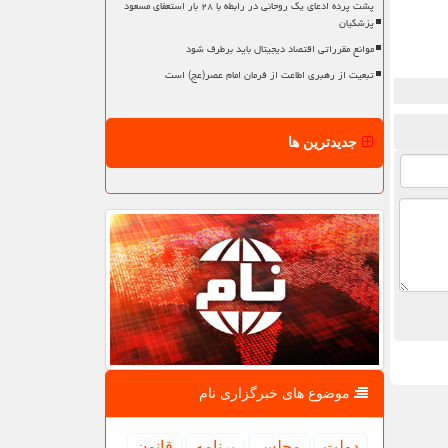
پشت پرده ادعای یک روحانی در رابطه با ۲۸ بار استعفای مسعود
پزشکیان
موانع مقرراتی اقتصاد دیجیتال باید برطرف شود
تبعیت از رهبری اطاعت از فرمان امام عصر(عج) است
جدیدترین ها
موضوع های خبرگزاری نام
دولت
مجلس
برنامه
قانون