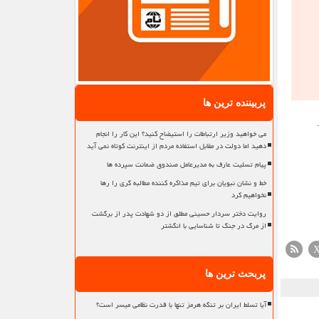
پربیننده ترین ها
می خواهید وزیر ارتباطات را استیضاح کنید؟ این کار را انجام
دهید اما دولت در مقابل استفاده مردم از اینترنت کوتاه نمی آید
پیام تسلیت عارف به مدیرعامل صندوق ضمانت سپرده ها
خط و نشان نبویان برای تیم مذاکره کننده مطالبه گری را رها
نخواهیم کرد
روایت دختر سردار حسینی مطلق از دو شهادت پدر از برگشت
از مرگ در جنگ تا شناسایی با انگشتر
پربحث ترین ها
آیا تسلط ایران بر تنگه هرمز تنها با قدرت نظامی میسر است؟