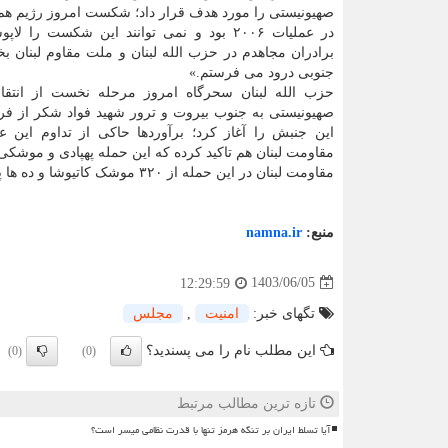
صهیونیستی را مورد هدف قرار داد؛ شکست امروز رژیم ه
در عملیات ۲۰۰۶ بود و نمی توانند این شکست را لا
برادران مجاهدم در حزب الله لبنان و ملت مقاوم لبنان
جنوبی درود می فرستم.»
حزب الله لبنان سحرگاه امروز مرحله نخست از انتقا
صهیونیستی به جنوب بیروت و ترور شهید فواد شکر از فر
این جنبش را آغاز کرد؛ برآوردها حاکی از تداوم این ع
مقاومت لبنان هم تاکید کرده که این حمله پهپادی و موشکی
مقاومت لبنان در این حمله از ۳۲۰ موشک کاتیوشا و ده ها پهپاد بهره برد و چند پایگاه اطلاعاتی و امنیتی رژیم صهیونیستی را هدف قرار داد.
منبع:
namna.ir
1403/06/05
12:29:59
تگهای خبر:
امنیت
,
مجلس
این مطلب نام را می پسندید؟
(0)
(0)
تازه ترین مطالب مرتبط
آیا تسلط ایران بر تنگه هرمز تنها با قدرت نظامی میسر است؟