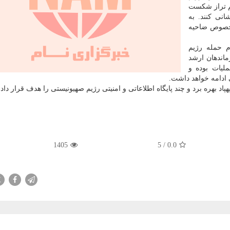
م تراز شکست
پوشانی کنند. ‏به
 بخصوص ضاحیه
م حمله رژیم
ماندهان ارشد
ملیات بوده و
 ادامه خواهد داشت.
1405
5
/
0.0
X