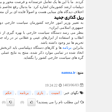
کردند. ما با این ها یک تعامل عزتمندانه و فرصت محور و بر
دیپلمات ارشد کشورمان اشاره کرد: ما بدنبال رفع تخاصم با
اختلاف دیدگاه های مبنایی هست و اصولاً فایده ای بر آن م
ریل گذاری جدید
به تعبیر وزیر امور خارجه کشورمان سیاست خارجی د
جمهوری اسلامی ایران».
بنظر می رسد دستگاه سیاست خارجی با بهره گیری از تج
انقلاب و استفاده از ابزارهای عینی و عقلانی تر در راه 
تحریم ها نیز وجود داشته باشد.
بنابراین
برنامه
ها و کارهای دستگاه دیپلماسی باید اثربخش
اتخاذ شده در تمامی موارد ذکر شده، منتج به نتایج عملی و 
گره های سیاست خارجی کشور را بگشاید.
منبع:
namna.ir
1403/06/03
19:24:22
تگهای خبر:
امنیت
,
بازی
,
برنامه
,
حكم
این مطلب نام را می پسندید؟
(0)
(0)