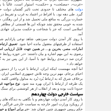
«عزت»، «مصلحت» و «حکمت» استوار است، غالباً با ر
دولت
های مختلف تا حدودی تحت تاثیر گفتمان دولت ح
گیرد. طی دهه نود، با افراط در اعتماد به غرب و تفریط در
خسارت بزرگی به منافع ملی تحمیل شد و از این رهگذر، س
شده به خوبی محقق نشد چونکه این ها قسمتی از مظاهر 
اسلامی است که جز با شجاعت و حکمت مدیران جهادی 
آمد.
با روی کار آمدن دولت سیزدهم، شاهد نوعی پارادایم
استفاده از ظرفیتهای مغفول مانده احیا شود.
تعمیق ارتباط
امارات، مصر، بحرین و… در همین جهت قابل ارزیابی ا
رضوی به این مهم اشاره و بیان داشتند: «در حوزه روابط
کردن صد درصدی روابط خود با آسیا، از این پس نیز به 
خواهد داد.»
اما آنچه مهمست اینکه ایران، ارتباط با غرب را از دستو
احیای برجام، مهم ترین وجه تلاش جمهوری اسلامی ایران ب
برخلاف شرق که به ارتباط بُرد-بُرد به مدلول واقعی کلمه 
یک طرفه از ارتباط با ایران بهره مند شود.
نوع مواجهه غرب
حدودا ثابت بوده و بعد از انقلاب از هر کوششی برای سنگ ا
سیاست خارجی دولت چهاردهم
با روی کار آمدن دولت چهاردهم و با نگاهی به دیدگاه های 
از رویکرد وزارت امور خارجه به سیاست خارجی فراگیر، فعا
حکم رییس جمهوری چنین عنوان شد: «
در برابر امواج و ح