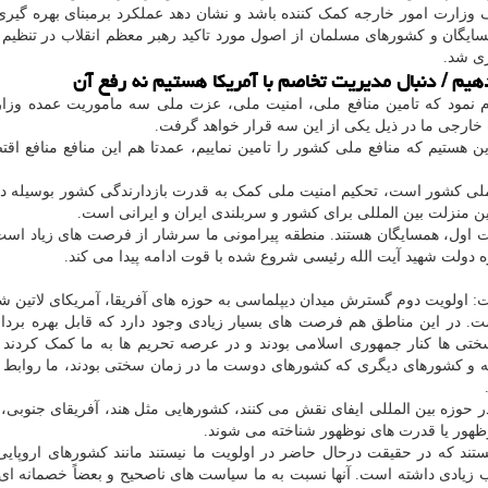
 وزارت امور خارجه کمک کننده باشد و نشان دهد عملکرد برمبنای بهره گیری
ایگان و کشورهای مسلمان از اصول مورد تاکید رهبر معظم انقلاب در تنظی
ری شد.
یم / دنبال مدیریت تخاصم با آمریکا هستیم نه رفع آن
م نمود که تامین منافع ملی، امنیت ملی، عزت ملی سه ماموریت عمده وزا
ارجی ما در ذیل یکی از این سه قرار خواهد گرفت.
 هستیم که منافع ملی کشور را تامین نماییم، عمدتا هم این منافع منافع اق
 ملی کشور است، تحکیم امنیت ملی کمک به قدرت بازدارندگی کشور بوسیله د
 منزلت بین المللی برای کشور و سربلندی ایران و ایرانی است.
ت اول، همسایگان هستند. منطقه پیرامونی ما سرشار از فرصت های زیاد است
دولت شهید آیت الله رئیسی شروع شده با قوت ادامه پیدا می کند.
: اولویت دوم گسترش میدان دیپلماسی به حوزه های آفریقا، آمریکای لاتین ش
ت. در این مناطق هم فرصت های بسیار زیادی وجود دارد که قابل بهره بردا
ی ها کنار جمهوری اسلامی بودند و در عرصه تحریم ها به ما کمک کردند 
ه و کشورهای دیگری که کشورهای دوست ما در زمان سختی بودند، ما روابط با
ر حوزه بین المللی ایفای نقش می کنند، کشورهایی مثل هند، آفریقای جنوبی، 
وظهور یا قدرت های نوظهور شناخته می شوند.
تند که در حقیقت درحال حاضر در اولویت ما نیستند مانند کشورهای اروپایی
ب زیادی داشته است. آنها نسبت به ما سیاست های ناصحیح و بعضاً خصمانه ای ر