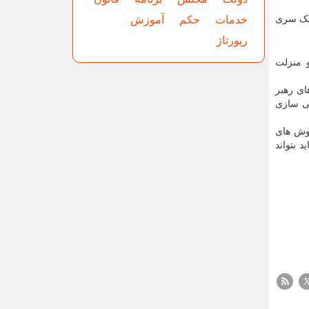
خدمات
حكم
آموزش
 یک سری
رپورتاژ
 منزلت
ای رهبر
ثی سازی
روش های
 بتواند