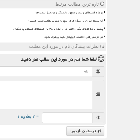
تازه ترین مطالب مرتبط
پروژه استعفای رییس جمهور باردیگر روی میز تندروها
آیا تسلط ایران بر تنگه هرمز تنها با قدرت نظامی میسر است؟
پشت پرده ادعای یک روحانی در رابطه با ۲۸ بار استعفای مسعود پزشکیان
موانع مقرراتی اقتصاد دیجیتال باید برطرف شود
نظرات بینندگان نام در مورد این مطلب
لطفا شما هم
در مورد این مطلب
نظر دهید
= ۷ بعلاوه ۱
فرستادن بازخورد