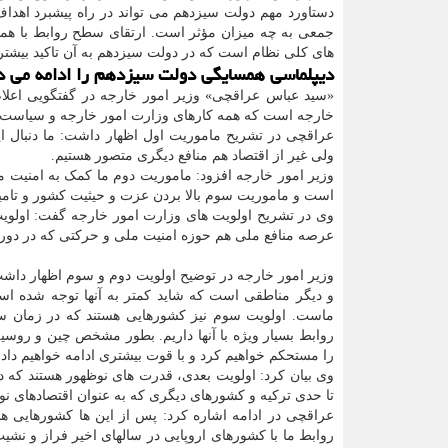
دستاورد مهم دولت سیزدهم می تواند در راه پیشبرد اهداف
جمعی به چه میزان مؤثر است. ارتقای سطح روابط با همس
های کلی نظام است که در دولت سیزدهم به آن تاکید بیشت
دیپلماسی همسایگی دولت سیزدهم را ادامه می ده
«سید عباس عراقچی» وزیر امور خارجه در گفتگویی اعلا
خارجه است که همه کارهای وزارت امور خارجه و سیاست خ
عراقچی در تشریح ماموریت اول اظهار داشت: ما دنبال این
ولی غیر از اقتصاد هم منافع دیگری متصور هستیم.
وزیر امور خارجه افزود: ماموریت دوم ما کمک به امنیت
است و ماموریت سوم بالا بردن عزت و حیثیت کشور و تامین
وی در تشریح اولویت های وزارت امور خارجه گفت: اولوی
عرصه منافع ملی هم حوزه امنیت ملی و حرکتی که در دوره 
وزیر امور خارجه در توضیح اولویت دوم و سوم اظهار داشت
و دیگر مناطقی است که شاید کمتر به آنها توجه شده اس
ماست. اولویت سوم نیز کشورهایی هستند که در زمان سخت
روابط بسیار ویژه با آنها داریم. بطور مشخص چین و روسی
را مستحکم خواهیم کرد و با قوت بیشتری ادامه خواهیم داد.
وی بیان کرد: اولویت بعدی، قدرت های نوظهور هستند که د
تا حدی ترکیه و کشورهای دیگری که به عنوان اقتصادهای ن
عراقچی در ادامه اشاره کرد: پس از این ها کشورهایی هس
روابط ما با کشورهای اروپایی در سالهای اخیر فراز و نشی