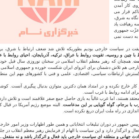
وی کار آمدن
اکم قرار می
 نگاه به شرق،
ه رهیافت یاد
عزّت جمهوری
به دست نمی
 شیفت در سیاست خارجی بودیم بطوریکه تلاش شد ضعف ارتباط با شرق، ب
 با چین و روسیه، تقویت روابط با عراق، ترکیه، آذربایجان، احیای روابط با ع
ست
. همچنان که رهبر معظم انقلاب اسلامی در سخنان نوروزی سال قبل خود
 خارجی هم تلاش دشمنان برای انزوای ایران شکست خورده و جمهوری اسلامی 
گسترش ارتباطات سیاسی، اقتصادی، علمی و فنی با کشورهای مهم این منطق
ر کار خارج نکرده و در امتداد همان دکترین متوازن بدنبال پیگیری آنست. کو
رای ادامه روابط با غرب است.
معتقد هستند، اما غرب غالباً به بازی حاصل جمع صفر علاقمند است و تلاش دار
 با برجام، گواه گویایی بر این مدعاست
. البته موضع رژیم آمریکا در قبال 
ندازی در راه ملت ایران دریغ نکرده است.
رییس جمهور در دوران تبلیغات انتخاباتی و همین طور اظهارات وزیر امور خارج
ل و اثرگذار دارد و این سیاست با الهام از فرمایش رهبر معظم انقلاب در جلس
وادث جهانی و منطقه ای سیاست خارجی باید فعال و اثرگذار باشد و نه منفعل…