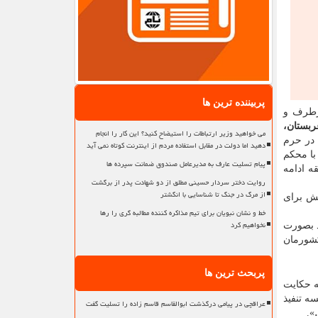
پربیننده ترین ها
رطرف و
ربستان،
می خواهید وزیر ارتباطات را استیضاح کنید؟ این کار را انجام
 در حرم
دهید اما دولت در مقابل استفاده مردم از اینترنت کوتاه نمی آید
با محکم
پیام تسلیت عارف به مدیرعامل صندوق ضمانت سپرده ها
ه ادامه
روایت دختر سردار حسینی مطلق از دو شهادت پدر از برگشت
از مرگ در جنگ تا شناسایی با انگشتر
شش برای
خط و نشان نبویان برای تیم مذاکره کننده مطالبه گری را رها
نخواهیم کرد
د بصورت
کشورمان
پربحث ترین ها
ه حکایت
ه تنفیذ
عراقچی در پیامی درگذشت ابوالقاسم قاسم زاده را تسلیت گفت
».