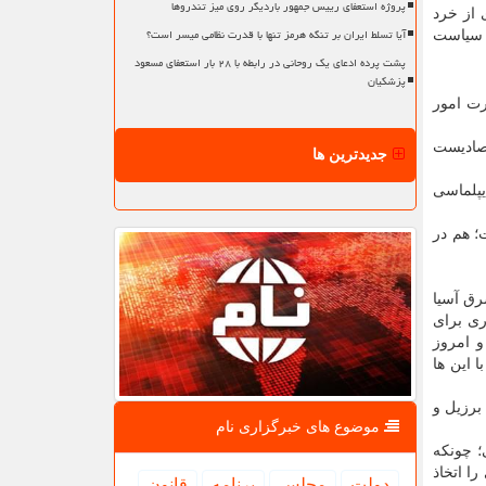
پروژه استعفای رییس جمهور باردیگر روی میز تندروها
 از خرد
آیا تسلط ایران بر تنگه هرمز تنها با قدرت نظامی میسر است؟
م سیاست
پشت پرده ادعای یک روحانی در رابطه با ۲۸ بار استعفای مسعود
پزشکیان
رت امور
تصادیست
جدیدترین ها
یپلماسی
؛ هم در
رق آسیا
ری برای
و امروز
 این ها
برزیل و
موضوع های خبرگزاری نام
؛ چونکه
ا اتخاذ
دولت
مجلس
برنامه
قانون