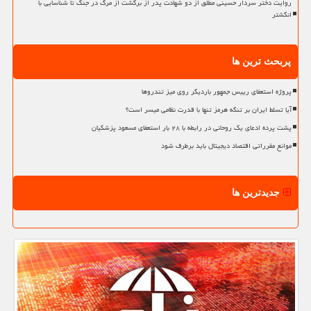
روایت دختر سردار حسینی مطلق از دو شهادت پدر از برگشت از مرگ در جنگ تا شناسایی با
انگشتر
پربحث ترین ها
پروژه استعفای رییس جمهور باردیگر روی میز تندروها
آیا تسلط ایران بر تنگه هرمز تنها با قدرت نظامی میسر است؟
پشت پرده ادعای یک روحانی در رابطه با ۲۸ بار استعفای مسعود پزشکیان
موانع مقرراتی اقتصاد دیجیتال باید برطرف شود
جدیدترین ها