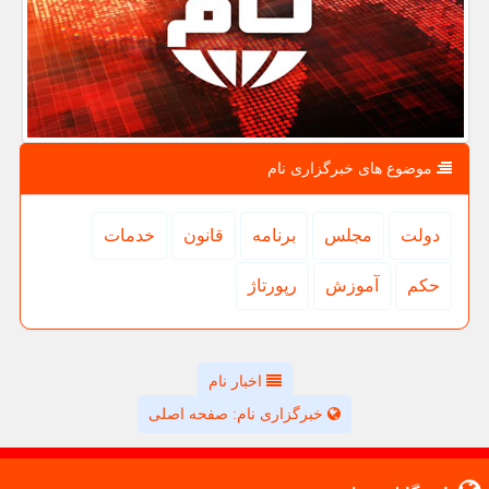
موضوع های خبرگزاری نام
دولت
مجلس
برنامه
قانون
خدمات
حكم
آموزش
رپورتاژ
اخبار نام
خبرگزاری نام: صفحه اصلی