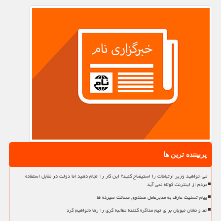
پربیننده ترین ها
می خواهید وزیر ارتباطات را استیضاح کنید؟ این کار را انجام دهید اما دولت در مقابل استفاده
مردم از اینترنت کوتاه نمی آید
پیام تسلیت عارف به مدیرعامل صندوق ضمانت سپرده ها
خط و نشان نبویان برای تیم مذاکره کننده مطالبه گری را رها نخواهیم کرد