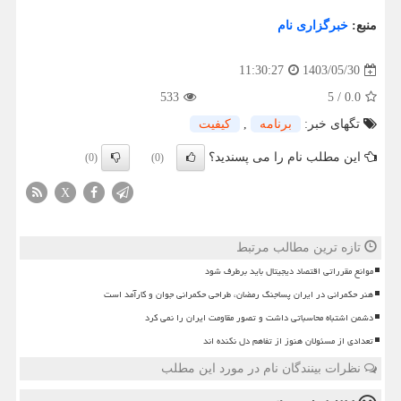
منبع:
خبرگزاری نام
1403/05/30
11:30:27
533
5
/
0.0
تگهای خبر:
برنامه
,
كیفیت
این مطلب نام را می پسندید؟
(0)
(0)
X
تازه ترین مطالب مرتبط
موانع مقرراتی اقتصاد دیجیتال باید برطرف شود
هنر حکمرانی در ایران پساجنگ رمضان، طراحی حکمرانی جوان و کارآمد است
دشمن اشتباه محاسباتی داشت و تصور مقاومت ایران را نمی کرد
تعدادی از مسئولان هنوز از تفاهم دل نکنده اند
نظرات بینندگان نام در مورد این مطلب