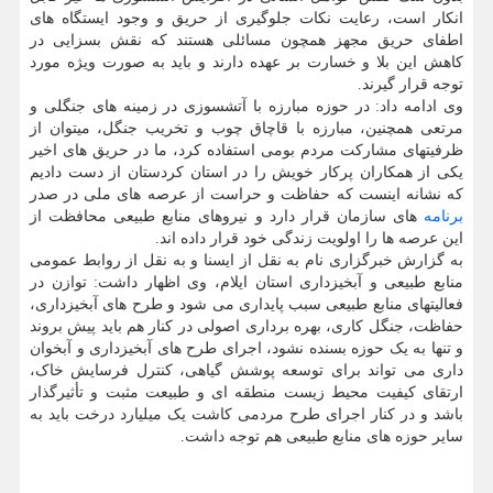
انکار است، رعایت نکات جلوگیری از حریق و وجود ایستگاه های
اطفای حریق مجهز همچون مسائلی هستند که نقش بسزایی در
کاهش این بلا و خسارت بر عهده دارند و باید به صورت ویژه مورد
توجه قرار گیرند.
وی ادامه داد: در حوزه مبارزه با آتشسوزی در زمینه های جنگلی و
مرتعی همچنین، مبارزه با قاچاق چوب و تخریب جنگل، میتوان از
ظرفیتهای مشارکت مردم بومی استفاده کرد، ما در حریق های اخیر
یکی از همکاران پرکار خویش را در استان کردستان از دست دادیم
که نشانه اینست که حفاظت و حراست از عرصه های ملی در صدر
برنامه
های سازمان قرار دارد و نیروهای منابع طبیعی محافظت از
این عرصه ها را اولویت زندگی خود قرار داده اند.
به گزارش خبرگزاری نام به نقل از ایسنا و به نقل از روابط عمومی
منابع طبیعی و آبخیزداری استان ایلام، وی اظهار داشت: توازن در
فعالیتهای منابع طبیعی سبب پایداری می شود و طرح های آبخیزداری،
حفاظت، جنگل کاری، بهره برداری اصولی در کنار هم باید پیش بروند
و تنها به یک حوزه بسنده نشود، اجرای طرح های آبخیزداری و آبخوان
داری می تواند برای توسعه پوشش گیاهی، کنترل فرسایش خاک،
ارتقای کیفیت محیط زیست منطقه ای و طبیعت مثبت و تأثیرگذار
باشد و در کنار اجرای طرح مردمی کاشت یک میلیارد درخت باید به
سایر حوزه های منابع طبیعی هم توجه داشت.