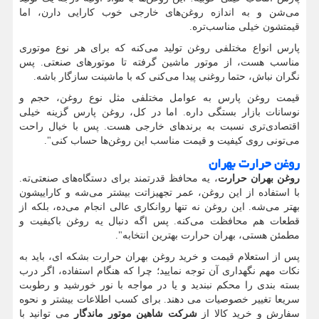
می‌شن و به اندازه روغن‌های خارجی خوب کارایی دارن، اما
قیمتشون خیلی مناسب‌تره.
پارس انواع مختلفی روغن تولید می‌کنه که برای هر نوع موتوری
مناسب هست، از موتور ماشین گرفته تا موتورهای صنعتی. پس
نگران نباش، حتما روغنی پیدا می‌کنی که با ماشینت سازگار باشه.
قیمت روغن پارس به عوامل مختلفی مثل نوع روغن، حجم و
نوسانات بازار بستگی داره. اما در کل، روغن پارس گزینه خیلی
اقتصادی‌تری نسبت به برندهای خارجی هست. پس با خیال راحت
می‌تونی روی کیفیت و قیمت مناسب این روغن‌ها حساب کنی
."
روغن حرارت بهران
روغن بهران حرارت
، یه محافظ قدرتمند برای دستگاه‌های صنعتی‌ته.
با استفاده از این روغن، عمر تجهیزاتت بیشتر می‌شه و کاراییشون
بهتر می‌شه. این روغن نه تنها روانکاری عالی انجام می‌ده، بلکه از
قطعات هم محافظت می‌کنه. پس اگه دنبال یه روغن باکیفیت و
مطمئن هستی، بهران حرارت بهترین انتخابه
."
پس از استعلام قیمت و خرید روغن بهران حرارت بشکه ای، باید به
نکات مهم نگهداری آن توجه نمایید؛ چرا که هنگام استفاده، اگر درب
بسته بندی را محکم نبندید و یا در مواجه با نور خورشید و رطوبت
سریعا تغییر خصوصیات می دهند. برای کسب اطلاعات بیشتر و نحوه
سفارش و خرید کالا از
شرکت شاهین موتور ماندگار
می توانید با