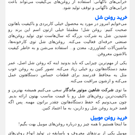
خرابی‌های ناگهانی: استفاده از روغن‌های بی‌کیفیت می‌تواند باعث
خرابی‌های ناگهانی و توقف تولید شود.
خرید روغن شل
می‌خوایم امروز در مورد یه محصول خیلی کاربردی و باکیفیت باهاتون
صحبت کنیم: روغن شل! مطمئنا خیلی ازتون اسم این برند رو
شنیدین. شل یه شرکت بزرگه که سال‌هاست توی تولید روغن‌های
صنعتی حرفه‌ای فعالیت می‌کنه. روغن‌های شل توی کارخونه‌ها،
ماشین‌آلات کشاورزی، معدن و... استفاده می‌شن و به خاطر کیفیت
بالاشون معروفن.
یکی از مهم‌ترین چیزایی که باید بدونید اینه که روغن شل اصل، عمر
مفید دستگاه‌هاتون رو خیلی زیاد می‌کنه. تصور کنین یه روغن خوب
مثل یه محافظ قدرتمند برای قطعات حساس دستگاهتون عمل
می‌کنه و ازشون مراقبت می‌کنه.
ما توی
شرکت شاهین موتور ماندگار
سعی می‌کنیم همیشه بهترین و
باکیفیت‌ترین روغن‌های شل رو با قیمت مناسب بهتون ارائه بدیم.
چون می‌دونیم که حفظ دستگاه‌هاتون چقدر براتون مهمه. پس اگه
قصد خرید روغن شل رو دارین، به ما اعتماد کنین.
خرید روغن موبیل
ما اینجا هستیم تا همه چیز رو درباره روغن‌های موبیل بهت بگیم
!
موبیل یکی از برندهای معروف و باسابقه در تولید انواع روغن‌های