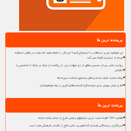
پربیننده ترین ها
می خواهید وزیر ارتباطات را استیضاح کنید؟ این کار را انجام دهید اما دولت در مقابل استفاده
مردم از اینترنت کوتاه نمی آید
روایت دختر سردار حسینی مطلق از دو شهادت پدر از برگشت از مرگ در جنگ تا شناسایی با
انگشتر
پیام تسلیت عارف به مدیرعامل صندوق ضمانت سپرده ها
خط و نشان نبویان برای تیم مذاکره کننده مطالبه گری را رها نخواهیم کرد
پربحث ترین ها
فعالیت 124 فقره حساب ارزی سازمانهای دولتی خارج از حساب واحد خزانه
خبرنگاران رزمندگانی هستند که مأموریت شان دفاع از اقتدار فرهنگی ملت است