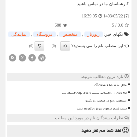
کارشناسان ما در تماس باشید.
1403/05/22
16:39:05
588
5
/
0.0
تگهای خبر:
رپورتاژ
,
متخصص
,
فروشگاه
,
نمایندگی
این مطلب نام را می پسندید؟
(0)
(0)
X
تازه ترین مطالب مرتبط
انواع ریزش مو و درمان آن
امام زمان از راهپیمایی بیست و دوی بهمن خشنود شد
اشتباهات رایج در انتخاب ریل کشو
امنیت کشور مرهون سربازان گم نام است
نظرات بینندگان نام در مورد این مطلب
لطفا شما هم
نظر دهید