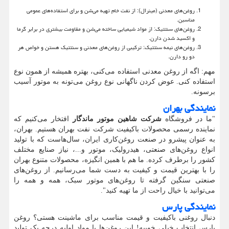
روغن‌های معدنی (مینرال): از نفت خام تهیه می‌شن و برای استفاده‌های عمومی
مناسبن.
روغن‌های سنتتیک: از مواد شیمیایی ساخته می‌شن و مقاومت بیشتری در برابر گرما
و اکسید شدن دارن.
روغن‌های نیمه سنتتیک: ترکیبی از روغن‌های معدنی و سنتتیک هستن و خواص هر
دو رو دارن.
مهم: اگه از روغن معدنی استفاده می‌کنی، بهتره همیشه از همون نوع
استفاده کنی. عوض کردن ناگهانی نوع روغن می‌تونه به موتور آسیب
برسونه.
نمایندگی بهران
"
ما در فروشگاه
شرکت شاهین موتور ماندگار
افتخار می‌کنیم که
نماینده رسمی محصولات باکیفیت شرکت نفت بهران هستیم. بهران،
به عنوان پیشرو در صنعت روغن‌کاری ایران، سال‌هاست که با تولید
انواع روغن‌های صنعتی، هیدرولیک، موتور و...، نیاز صنایع مختلف
کشور را برطرف کرده. ما هم با همین انگیزه، محصولات متنوع بهران
را با بهترین قیمت و کیفیت به دست شما می‌رسانیم. از روغن‌های
صنعتی سنگین گرفته تا روغن‌های موتور سبک، همه و همه را
می‌توانید با خیال راحت از ما تهیه کنید
."
نمایندگی پارس
دنبال روغنی باکیفیت و قیمت مناسب برای ماشینت هستی؟ روغن
پارس انتخاب خیلی خوبیه! این روغن‌ها با مواد اولیه درجه یک تولید