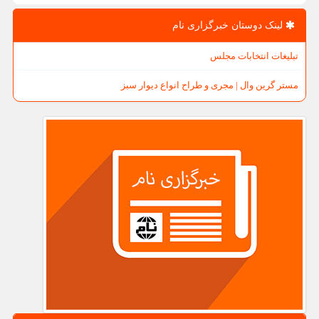
لینک دوستان خبرگزاری نام
تبلیغات انتخابات مجلس
مستر گرین وال | مجری و طراح انواع دیوار سبز