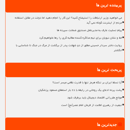
پربیننده ترین ها
می خواهید وزیر ارتباطات را استیضاح کنید؟ این کار را انجام دهید اما دولت در مقابل استفاده
مردم از اینترنت کوتاه نمی آید
پیام تسلیت عارف به مدیرعامل صندوق ضمانت سپرده ها
خط و نشان نبویان برای تیم مذاکره کننده مطالبه گری را رها نخواهیم کرد
روایت دختر سردار حسینی مطلق از دو شهادت پدر از برگشت از مرگ در جنگ تا شناسایی با
انگشتر
پربحث ترین ها
آیا تسلط ایران بر تنگه هرمز تنها با قدرت نظامی میسر است؟
پشت پرده ادعای یک روحانی در رابطه با ۲۸ بار استعفای مسعود پزشکیان
موانع مقرراتی اقتصاد دیجیتال باید برطرف شود
تبعیت از رهبری اطاعت از فرمان امام عصر(عج) است
جدیدترین ها