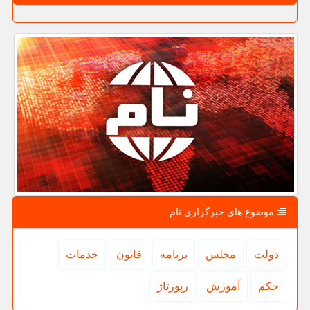
موضوع های خبرگزاری نام
دولت
مجلس
برنامه
قانون
خدمات
حكم
آموزش
رپورتاژ