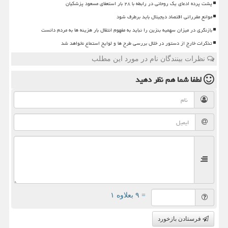
پشت پرده ادعای یک روحانی در رابطه با ۲۸ بار استعفای مسعود پزشکیان
موانع مقرراتی اقتصاد دیجیتال باید برطرف شود
بازنگری در میزان سهمیه بنزین را نباید به مفهوم انتقال بار هزینه ها به مردم دانست
تذکرات خارج از دستور در خلال بررسی طرح ها و لوایح استماع نخواهد شد
نظرات بینندگان نام در مورد این مطلب
لطفا شما هم
نظر دهید
= ۹ بعلاوه ۱
فرستادن بازخورد