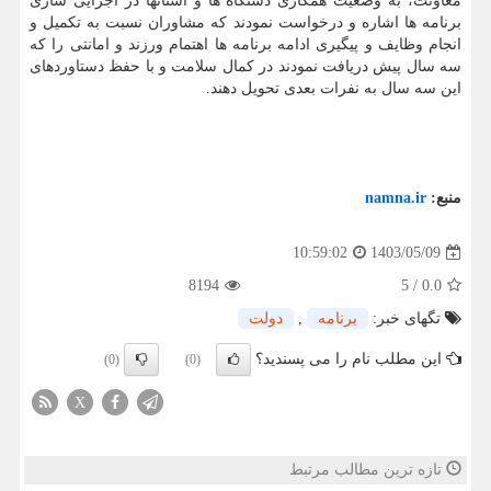
معاونت، به وضعیت همکاری دستگاه ها و استانها در اجرایی سازی
برنامه ها اشاره و درخواست نمودند که مشاوران نسبت به تکمیل و
انجام وظایف و پیگیری ادامه برنامه ها اهتمام ورزند و امانتی را که
سه سال پیش دریافت نمودند در کمال سلامت و با حفظ دستاوردهای
این سه سال به نفرات بعدی تحویل دهند.
منبع:
namna.ir
1403/05/09
10:59:02
8194
5
/
0.0
تگهای خبر:
برنامه
,
دولت
این مطلب نام را می پسندید؟
(0)
(0)
X
تازه ترین مطالب مرتبط