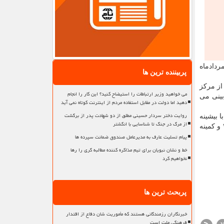
رق پیش بینی می شود، اظهار داشت: شدت بارش امروز ۷ مردادماه در گیلان، غرب مازندران و شرق اردبیل، دوشنبه ۸ مردادماه
پربیننده ترین ها
از مرکز
می خواهید وزیر ارتباطات را استیضاح کنید؟ این کار را انجام
بینی می
دهید اما دولت در مقابل استفاده مردم از اینترنت کوتاه نمی آید
روایت دختر سردار حسینی مطلق از دو شهادت پدر از برگشت
زش باد با بیشینه
از مرگ در جنگ تا شناسایی با انگشتر
۴۲ و کمینه ۲۷ درجه سانتی گراد پیش بینی می شود، اظهار داشت: آسمان تهران دوشنبه ۸ مردادماه کمی ابری تا نیمه ابری با بیشینه ۳۹ و کمینه
پیام تسلیت عارف به مدیرعامل صندوق ضمانت سپرده ها
خط و نشان نبویان برای تیم مذاکره کننده مطالبه گری را رها
نخواهیم کرد
پربحث ترین ها
خبرنگاران رزمندگانی هستند که مأموریت شان دفاع از اقتدار
فرهنگی ملت است