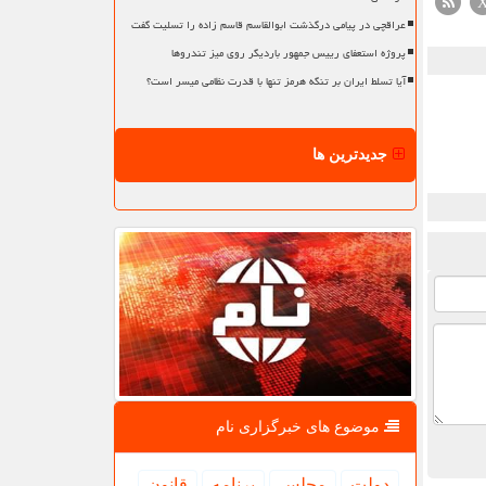
عراقچی در پیامی درگذشت ابوالقاسم قاسم زاده را تسلیت گفت
پروژه استعفای رییس جمهور باردیگر روی میز تندروها
آیا تسلط ایران بر تنگه هرمز تنها با قدرت نظامی میسر است؟
جدیدترین ها
موضوع های خبرگزاری نام
دولت
مجلس
برنامه
قانون