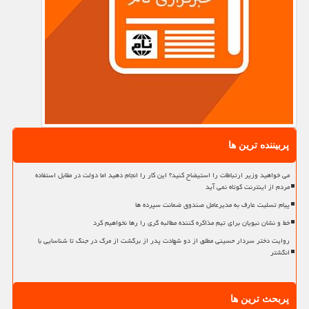
پربیننده ترین ها
می خواهید وزیر ارتباطات را استیضاح کنید؟ این کار را انجام دهید اما دولت در مقابل استفاده
مردم از اینترنت کوتاه نمی آید
پیام تسلیت عارف به مدیرعامل صندوق ضمانت سپرده ها
خط و نشان نبویان برای تیم مذاکره کننده مطالبه گری را رها نخواهیم کرد
روایت دختر سردار حسینی مطلق از دو شهادت پدر از برگشت از مرگ در جنگ تا شناسایی با
انگشتر
پربحث ترین ها