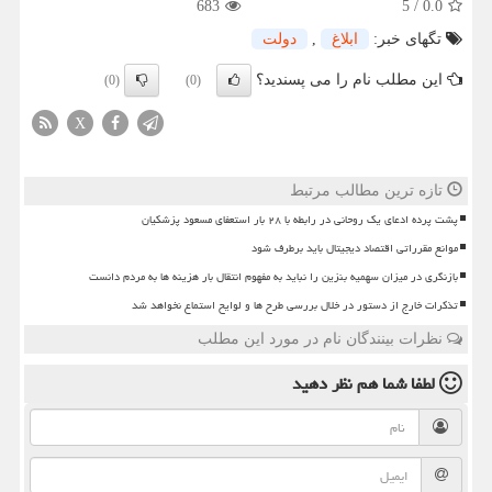
683
5
/
0.0
تگهای خبر:
ابلاغ
,
دولت
این مطلب نام را می پسندید؟
(0)
(0)
X
تازه ترین مطالب مرتبط
پشت پرده ادعای یک روحانی در رابطه با ۲۸ بار استعفای مسعود پزشکیان
موانع مقرراتی اقتصاد دیجیتال باید برطرف شود
بازنگری در میزان سهمیه بنزین را نباید به مفهوم انتقال بار هزینه ها به مردم دانست
تذکرات خارج از دستور در خلال بررسی طرح ها و لوایح استماع نخواهد شد
نظرات بینندگان نام در مورد این مطلب
لطفا شما هم
نظر دهید