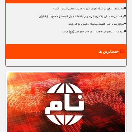
آیا تسلط ایران بر تنگه هرمز تنها با قدرت نظامی میسر است؟
پشت پرده ادعای یک روحانی در رابطه با ۲۸ بار استعفای مسعود پزشکیان
موانع مقرراتی اقتصاد دیجیتال باید برطرف شود
تبعیت از رهبری اطاعت از فرمان امام عصر(عج) است
جدیدترین ها