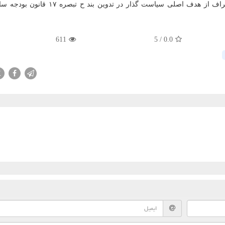
611
5
/
0.0
X