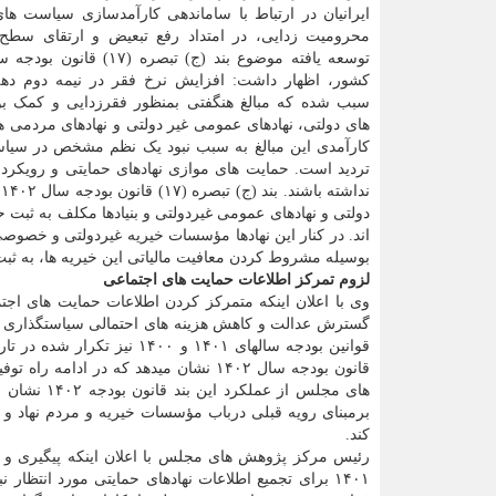
ایرانیان در ارتباط با ساماندهی کارآمدسازی سیاست های
محرومیت زدایی، در امتداد رفع تبعیض و ارتقای سطح
سبب شده که مبالغ هنگفتی بمنظور فقرزدایی و کمک بو
های دولتی، نهادهای عمومی غیر دولتی و نهادهای مردمی هز
کارآمدی این مبالغ به سبب نبود یک نظم مشخص در سیاس
تردید است. حمایت های موازی نهادهای حمایتی و رویکر
ن
دولتی و نهادهای عمومی غیردولتی و بنیادها مکلف به ثبت
اند. در کنار این نهادها مؤسسات خیریه غیردولتی و خصوصی
بوسیله مشروط کردن معافیت مالیاتی این خیریه ها، به ثب
لزوم تمرکز اطلاعات حمایت های اجتماعی
وی با اعلان اینکه متمرکز کردن اطلاعات حمایت های ا
گسترش عدالت و کاهش هزینه های احتمالی سیاستگذاری بر
قانون بودجه سال ۱۴۰۲ نشان میدهد که 
های مجلس ا
کند.