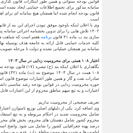
قوانین بودجه سنواتی و همین طور ابتکارات قانون گذاری ب
است.
۱۴۰۲ تلاش هایی را برای تدوین بخشنامه اجرائی سامانه
سازی بند ب ماده ۳۱ قانون
برنامه
کلیه خدمات حمایتی قابل ارائه به جامعه هدف بوسیله نه
سامانه نیز همچنان عملیاتی نشده و دولت تا مرحله تصویب
اعتبار ۱۰۸ همتی برای محرومیت زدایی در سال ۱۴۰۳
۱۰۸ همت د
صادرات نفت و گاز و همین طور اعتبارات موضوع قانون است
حوزه محرومیت زدایی در قوانین بودجه رشد مناسبی داشته 
اعتبارات و به تبع سهم مناطق محروم از این اعتبارات قابل
تعریف صحیحی از محرومیت نداریم
وی اضافه کرد: یکی از دلیلهای اصلی توزیع نامتوازن اع
شامل محرومیت شدید در احکام مربوطه و به تبع استفاده
درصد پهنه جغرافیایی کشور را شامل می شود. واضح است 
اولویت ها و شدت محرومیت مناطق دارد. عدم بروزرسانی آ