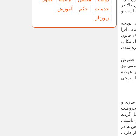
اطق حالا در
خدمات
حكم
آموزش
 است و
رپورتاژ
چون بند (ع) تبصره (۱۷) قانون بودجه ۱۴۰۱ و بند (ح) تبصره (۱۷) قانون بودجه
نی آنرا
در قالب پایگاه اطلاعات بهره مندی ایرانیان به وجود آورده است. همین طور تاکید گردیده است کلیه دستگاه های اجرائی موضوع ماده ۲۹ قانون
ل مکان،
ره مندی
کار و رفاه اجتماعی به نامه کمیسیون اقتصادی مجلس شورای اسلامی در دی ماه ۱۴۰۲ در خصوص
امی نیز
در عرصه
از برخی
 سازی و
محرومیت
ل گردید
 بایستی
ص ها در
از طرف