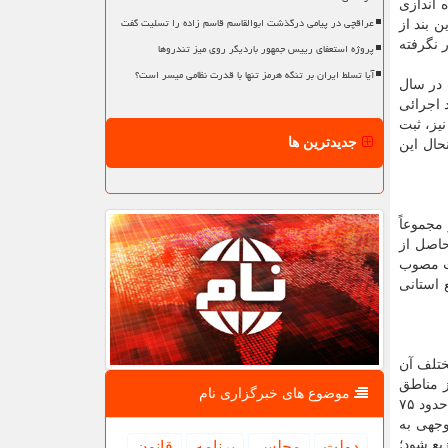
 اندازی
عراقچی در پیامی درگذشت ابوالقاسم قاسم زاده را تسلیت گفت
لیه اجرای این بند از
 داشته، در دسترس قرار نگرفته
پروژه استعفای رییس جمهور باردیگر روی میز تندروها
آیا تسلط ایران بر تنگه هرمز تنها با قدرت نظامی میسر است؟
 شده، دولت در سال
د اجرائی
 دارد. در این سامانه نیز، ثبت
جدیدترین ها
حال این
ه کشور مجموعاً
رصد حاصل از
ات مصوب
 استانی
ختلف آن
ز مناطق
موضوع های خبرگزاری نام
محروم کشور شامل دهستان های محروم، بخش های محروم و شهرستان های محروم مربوط به سال ۱۳۸۸ است که از نظر گستردگی حدود ۷۵
وجهی به
یع شود؛
دولت
مجلس
برنامه
قانون