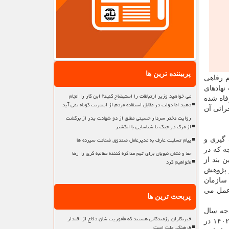
پربیننده ترین ها
م رفاهی
 جهت نهادهای
می خواهید وزیر ارتباطات را استیضاح کنید؟ این کار را انجام
فاه شده
دهید اما دولت در مقابل استفاده مردم از اینترنت کوتاه نمی آید
رائی آن
روایت دختر سردار حسینی مطلق از دو شهادت پدر از برگشت
از مرگ در جنگ تا شناسایی با انگشتر
پیام تسلیت عارف به مدیرعامل صندوق ضمانت سپرده ها
 گیری و
ه که در
خط و نشان نبویان برای تیم مذاکره کننده مطالبه گری را رها
جرائی این بند از
نخواهیم کرد
کز پژوهش
 این سازمان
نون مالیات های مستقیم عمل می
پربحث ترین ها
مرکز نشان میدهد که عملکرد بند و تبصره ۱۷ قانون بودجه سال
خبرنگاران رزمندگانی هستند که مأموریت شان دفاع از اقتدار
۱۴۰۱ برای تجمیع اطلاعات نهادهای حمایتی مورد انتظار نبوده است، تصریح کرد: باوجود تکرار این حکم قانونی از سال ۱۳۹۹ تا سال ۱۴۰۲ در
فرهنگی ملت است