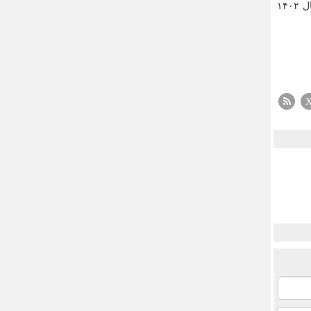
مجریان پایگاه اطلاعات بهره مندی ایرانیان، به مدلول انحراف از هدف اصلی سیاست گذار در تدوین بند ح تبصره ۱۷ قانون بودجه سال ۱۴۰۲