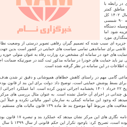
 در رابطه با
 مناطق کمتر
توسعه یافته موضوع بند (ج) تبصره (۱۷) قانون بودجه سال ۱۴۰۲ کل
کشور، اظهار داشت: افزایش نرخ فقر در نیمه دوم دهه ۹۰ شمسی
سیله دستگاه
ینه شود. اما
تگذاری مورد
د جزیره ای سبب شده که تصمیم گیران رفاهی تصویر درستی از وضعیت نظا
داشته باشند. بند (ج) تبصره (۱۷) قانون بودجه سال ۱۴۰۲ تلاشی برای ساماندهی تمامی سیاست های حمایتی در کشور است بدین
 حمایت های خود در سامانه ای مشخص نزد وزارت رفاه به عنوان متولی حوزه ر
 نیز باید حمایت های خودرا در سامانه مذکور ثبت کنند در صورتیکه ضمانت اج
ت اطلاعات در این سامانه در نظر گرفته شده است.
جتماعی گامی مهم در راستای کاهش خطاهای همپوشانی و دقیق تر شدن هدف
ای بسط پوشش حمایتی است، توضیح داد: دولت برای این بند از قانون بودج
قوانین بودجه سالهای ۱۴۰۱ و ۱۴۰۰ نیز تکرار شده در تاریخ ۲۲ خرداد ۱۴۰۱ بخشنامه اجرائی تدوین کرده است. اما عملکرد ا
در ادامه راه توفیق چندانی در اجرای آن حاصل نشده است. به عنوان مثال بررسی های مر
ز عملکرد این بند قانون بودجه ۱۴۰۲ نشان میدهد که وجود این سامانه کمکی به سازمان امور مالیاتی نکرده و عملاً
برمبنای رویه قبلی درباب مؤسسات خیریه و مردم نهاد و معافیت های مربوط آنها موضوع بند ط ماده ۱۳۹ قا
رئیس مرکز پژوهش های مجلس با اعلان اینکه پیگیری و نامه نگاری های این 