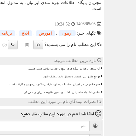
است.
1403/05/03
10:24:52
تگهای خبر:
آزمون
,
آموزش
,
ابلاغ
,
برنامه
این مطلب نام را می پسندید؟
(0)
(0)
تازه ترین مطالب مرتبط
آیا تسلط ایران بر تنگه هرمز تنها با قدرت نظامی میسر است؟
موانع مقرراتی اقتصاد دیجیتال باید برطرف شود
هنر حکمرانی در ایران پساجنگ رمضان، طراحی حکمرانی جوان و کارآمد است
دشمن اشتباه محاسباتی داشت و تصور مقاومت ایران را نمی کرد
نظرات بینندگان نام در مورد این مطلب
لطفا شما هم
در مورد این مطلب
نظر دهید