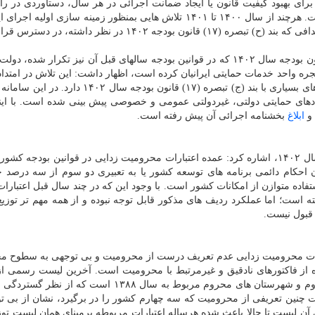
رای بهبود کیفیت قانون یا ایجاد ضمانت اجرائی در هر سال، دستاوردی در راه
سامانه مذکور برای تجمیع اطلاعات حمایتی ایجاد نشده است. هرچند از سال ۱۴۰۰ تا ۱۴۰۱ تلاش هایی بمنظور زمینه سازی او
قانون بودجه انجام شده اما همچنان هیچ سامانه ای برای اهدافی که بند (ح) تبصره (۱۷) قانون بودجه ۱۴۰۲ در نظر
وی با اعلان اینکه باوجود موفق نبودن اجرای این بند از قانون بودجه سال ۱۴۰۲ که در قوانین بودجه سالهای قبل آن نیز تکرار
 پنجره واحد خدمات حمایتی ایرانیان کرده است، اظهار داشت: این تلاش در امتدا
هفتم است که شباهت های بسیاری با بند (ج) تبصره (۱۷) قانون بودجه سال ۱۴۰۲
ادهای حمایتی دولتی، غیردولتی عمومی و خصوصی پیش بینی شده است. با این
 و
ابلاغ
بخشنامه اجرائی آن پیش رفته است.
نگاهداری با اعلان اینکه بند (ح) تبصره (۱۷) قانون بودجه سال ۱۴۰۲، اشاره کرد: عمده اعتبارات محرومیت زدایی در قوانین بودج
ر سال ۱۴۰۳ موضوع بند (ت) ماده (۳۲) قانون احکام دائمی برنامه های توسعه کشور یا به تعبیری دو سوم از سه د
فاده متوازن از امکانات کشور است. با وجود این که در چند سال قبل اعتبار
است؛ اما عملکرد ردیف های مذکور قابل توجه نبوده و از همه مهم تر توزیع
 قبول نیست.
تبارات محرومیت زدایی عدم تعریف درست از محرومیت و بی توجهی به سطوح م
 از فاکتورهای نادقیق و غیرمرتبط با محرومیت است. آخرین لیست رسمی ا
چنین تعریفی از محرومیت که سه چهارم کشور را در برگیرد، نشان از بی ت
ن لیست تا حالا باعث شده هرساله اعتبارات مربوطه برمبنای همان لیست توز