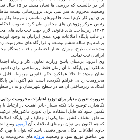
این در حالیس
وضعیت محروم به سر نمی برند. بروزرسانی لیست مناط
برای این کار لازم است فاکتورهای مناسب و مرتبط بکار برد
۱۴۰۲، زیرساخت های قانونی لازم جهت ثبت داده های محرومیت مانند دسترسی به خدمات زیرساخت، بهداشت،
برنامه پنج ساله ششم توسعه و قرارگاه های محرومیت زد
مشخصات طرح، میزان اعتبار اختصاص یافته، دستگاه مجری
ایرانیان ثبت نمایند.
عملکرد این پایگاه، تا آن زمان فقط زیرساختی برای دا
نشان میدهد تا حالا عملکرد حکم قانونی مربوطه قابل
محرومیت زدایی فراهم نگردیده است. هم اکنون این پایگا
امکانات زیرساختی آن هم در سطح شهرستان و نه در سطح آ
ضرورت تدوین معیار برای توزیع اعتبارات محرومیت زدایی
نگاهداری توضیح داد: نکته بسیار حائز اهمیت در ارتباط با 
تکمیل شود که قابل استفاده برای تدوین فاکتورهای ترکیب
مناطق مختلف کشور تنها یکی از وظایف این پایگاه اطلاعاتی
که هم اکنون می توان برمبنای اطلاعات آن
آزمون
وسع انجام
حاوی اطلاعات مکان محور دقیقی باشد که بتوان با بهره گ
بین مناطق توزیع نمود و وضعیت
پروژه
های محرومیت زدای