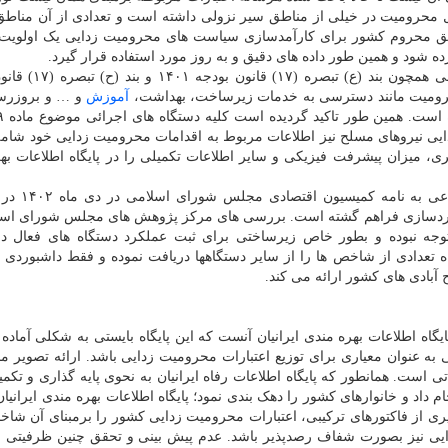
ت که بررسی ها نشان میدهد در ۱۵ سال قبل محرومیت در خیلی از مناطق سیر نزولی داشته است و تعدادی از آن من
ق محروم کشور برای کارآمدسازی سیاست های محرومیت زدایی یک اولویت
ه شود و همین طور داده های دقیق و به روز مورد استفاده قرار گیرد.
رئیس مرکز پژوهش های مجلس بیان کرد: تصویب احکامی هم
آموزش
و … و بروزرسا
ایی نیروهای مسلح نیز اطلاعات مربوط به اقدامات محرومیت زدایی خود شام
، میزان پیشرفت فیزیکی و سایر اطلاعات تکمیلی را در پایگاه اطلاعات به
وی افزود: برمبنای پاسخ وزارت تعاون، 
شبوردسازی فراهم گشته است. بررسی های مرکز پژوهش های مجلس شورای اسل
 توجه نبوده و بطور خاص زیرساختی برای ثبت عملکرد دستگاه های فعال 
ه تعدادی از شاخص ها را از سایر دستگاهها دریافت نموده و فقط داشبوردی 
بادی های کشور ارائه می کند.
پایگاه اطلاعات بهره مندی ایرانیان آنست که این پایگاه بایستی به شکلی آماده
ی به عنوان معیاری برای توزیع اعتبارات محرومیت زدایی باشد. ارائه تصویر 
 است. همانطور که پایگاه اطلاعات رفاه ایرانیان به نحوی پایه گذاری و تکمی
 داد و خانوارهای کشور را دهک بندی نمود؛ پایگاه اطلاعات بهره مندی ایرانیان
یری از فاکتورهای ترکیبی، اعتبارات محرومیت زدایی کشور را برمبنای آن شاخ
ی نیز بصورت شفاف رصدپذیر باشد. عدم پیش بینی و تحقق چنین ظرفیتی 