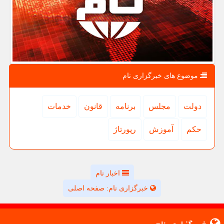
موضوع های خبرگزاری نام
دولت
مجلس
برنامه
قانون
خدمات
حكم
آموزش
رپورتاژ
اخبار نام
خبرگزاری نام: صفحه اصلی