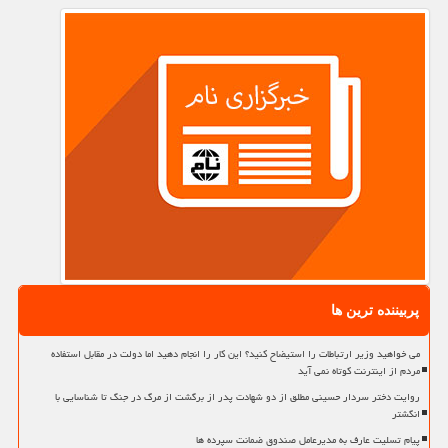
پربیننده ترین ها
می خواهید وزیر ارتباطات را استیضاح کنید؟ این کار را انجام دهید اما دولت در مقابل استفاده
مردم از اینترنت کوتاه نمی آید
روایت دختر سردار حسینی مطلق از دو شهادت پدر از برگشت از مرگ در جنگ تا شناسایی با
انگشتر
پیام تسلیت عارف به مدیرعامل صندوق ضمانت سپرده ها