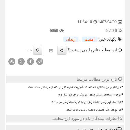
1403/04/09
11:34:10
6068
5
/
0.0
تگهای خبر:
امنیت
,
زندان
این مطلب نام را می پسندید؟
(0)
(0)
X
تازه ترین مطالب مرتبط
خبرنگاران رزمندگانی هستند که مأموریت شان دفاع از اقتدار فرهنگی ملت است
پروژه استعفای رییس جمهور باردیگر روی میز تندروها
آیا تسلط ایران بر تنگه هرمز تنها با قدرت نظامی میسر است؟
موانع مقرراتی اقتصاد دیجیتال باید برطرف شود
نظرات بینندگان نام در مورد این مطلب