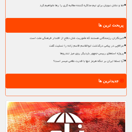
خط و نشان نبویان برای تیم مذاکره کننده مطالبه گری را رها نخواهیم کرد
پربحث ترین ها
خبرنگاران رزمندگانی هستند که مأموریت شان دفاع از اقتدار فرهنگی ملت است
عراقچی در پیامی درگذشت ابوالقاسم قاسم زاده را تسلیت گفت
پروژه استعفای رییس جمهور باردیگر روی میز تندروها
آیا تسلط ایران بر تنگه هرمز تنها با قدرت نظامی میسر است؟
جدیدترین ها