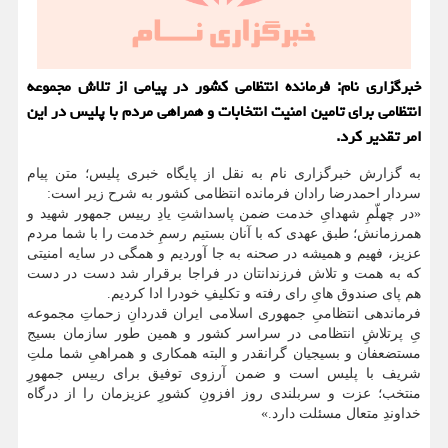
خبرگزاری نام: فرمانده انتظامی کشور در پیامی از تلاش مجموعه
انتظامی برای تامین امنیت انتخابات و همراهی مردم با پلیس در این
امر تقدیر کرد.
به گزارش خبرگزاری نام به نقل از پایگاه خبری پلیس؛ متن پیام
سردار احمدرضا رادان فرمانده انتظامی کشور به شرح زیر است:
«در چهلّمِ شهدایِ خدمت ضمن پاسداشتِ یادِ رییس جمهور شهید و
همرزمانش؛ طبق عهدی که با آنان بستیم رسمِ خدمت را با شما مردم
عزیز، فهیم و همیشه در صحنه به جا آوردیم و همگی در سایه امنیتی
که به همت و تلاش فرزندانتان در فراجا برقرار شد دست در دست
هم پای صندوق هایِ رای رفته و تکلیفِ خودرا ادا کردیم.
فرماندهی انتظامیِ جمهوری اسلامی ایران قدردانِ زحماتِ مجموعه
یِ پرتلاشِ انتظامی در سراسر کشور و همین طور سازمان بسیج
مستضعفان و بسیجیان گرانقدر و البته همکاری و همراهیِ شما ملتِ
شریف با پلیس است و ضمن آرزوی توفیق برای رییس جمهورِ
منتخب؛ عزت و سربلندی روز افزونِ کشورِ عزیزمان را از درگاه
خداوندِ متعال مسئلت دارد.»