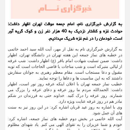
به گزارش خبرگزاری نام، امام جمعه موقت تهران اظهار داشت:
حوادث غزه و کشتار نزدیک به 40 هزار نفر زن و کوک گریه آور
است، خودمان را در غم غزه شریک میدانیم.
به گزارش خبرگزاری نام به نقل از مهر، آیت الله سید احمد خاتمی
در خطبه های نماز جمعه این هفته تهران در دانشگاه تهران، اظهار
داشت: ضمن تسلیت شهادت امام باقر (ع) اظهار داشت: شب عرفه
از لیالی متبرکه است و شب مناجات با قاضی الحاجات است که توبه
مقبول و دعا مستجاب است. مقام معظم رهبری به جوانان سفارش
داشتند که به این مناسبت ها و دعاها را توجه نمایند.
خطیب نماز جمعه تهران با اعلان اینکه عرفه روز نور است، اظهار
داشت: الحمدالله مردم ما روز عرفه و دعای عرفه را بزرگ می
شمارند. روز عرفه را درک کنید. خداوند حتی به فرزندان در شکم
مادر هم در روز عرفه عنایت ویژه دارد.
وی با اشاره به روز عید قربان اشاره کرد: در این روز نیز به سنت
های آن عمل شود.
آیت الله خاتمی در بخش دوم خطبه های نماز جمعه، اشاره کرد:
خودم و شما عزیزان را به تقوای الهی می کنم. یاد شهدای مظلوم