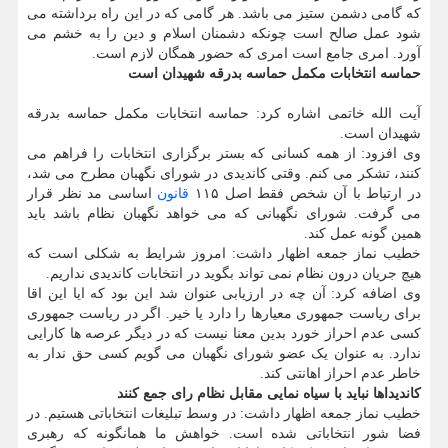
که گامی دشمن ستیز می باشد. هر گامی که در این راه برداشته می
شود عمل صالح است چونکه دشمنان اسلام و دین را به خشم می
آورد. امری جامع است امری که حضور همگان لازم است.
حماسه انتخابات مکمل حماسه بدرقه شهیدان است
آیت الله خاتمی اشاره کرد: حماسه انتخابات مکمل حماسه بدرقه
شهیدان است.
وی افزود: از همه کسانی که بستر برگزاری انتخابات را فراهم می
کنند، تشکر می کنم. وقتی کاندیدی در شورای نگهبان مطرح می شد،
در ارتباط با آن شخص فقط اصل ۱۱۵
قانون
اساسی مد نظر قرار
می گرفت. شورای نگهبانی که می خواهد نگهبان نظام باشد باید
همین گونه عمل کند.
خطیب نماز جمعه اظهار داشت: امروز شرایط به شکلی است که
هیچ جریان درون نظام نمی تواند بگوید در انتخابات کاندیدی نداریم.
وی اضافه کرد: آن چه در ارزیابی عنوان شد این بود که ایا این اقا
برای ریاست جمهوری معیارها را دارد یا خیر. اگر در ریاست جمهوری
کسی عدم احراز خورد بدین معنا نیست که در دیگر عرصه ها کارایی
ندارد. به عنوان یک عضو شورای نگهبان می گویم کسی حق ندار به
خاطر عدم احراز اهانتی کند.
کاندیداها نباید با سیاه نمایی مقابل نظام رای جمع کنند
خطیب نماز جمعه اظهار داشت: در وسط تبلیغات انتخاباتی هستیم. در
فضا شور انتخاباتی شده است. خواهش ما همانگونه که رهبری