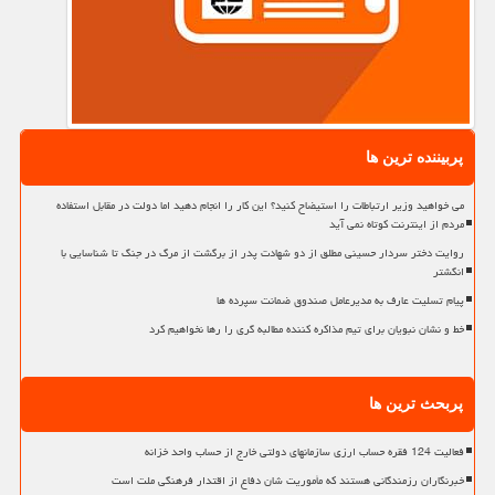
پربیننده ترین ها
می خواهید وزیر ارتباطات را استیضاح کنید؟ این کار را انجام دهید اما دولت در مقابل استفاده
مردم از اینترنت کوتاه نمی آید
روایت دختر سردار حسینی مطلق از دو شهادت پدر از برگشت از مرگ در جنگ تا شناسایی با
انگشتر
پیام تسلیت عارف به مدیرعامل صندوق ضمانت سپرده ها
خط و نشان نبویان برای تیم مذاکره کننده مطالبه گری را رها نخواهیم کرد
پربحث ترین ها
فعالیت 124 فقره حساب ارزی سازمانهای دولتی خارج از حساب واحد خزانه
خبرنگاران رزمندگانی هستند که مأموریت شان دفاع از اقتدار فرهنگی ملت است