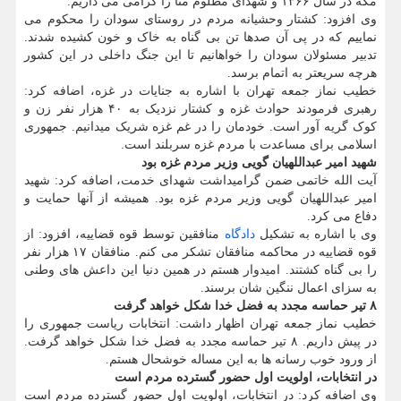
مکه در سال ۱۳۶۶ و شهدای مظلوم منا را گرامی می داریم.
وی افزود: کشتار وحشیانه مردم در روستای سودان را محکوم می
نماییم که در پی آن صدها تن بی گناه به خاک و خون کشیده شدند.
تدبیر مسئولان سودان را خواهانیم تا این جنگ داخلی در این کشور
هرچه سریعتر به اتمام برسد.
خطیب نماز جمعه تهران با اشاره به جنایات در غزه، اضافه کرد:
رهبری فرمودند حوادث غزه و کشتار نزدیک به ۴۰ هزار نفر زن و
کوک گریه آور است. خودمان را در غم غزه شریک میدانیم. جمهوری
اسلامی برای مساعدت با مردم غزه سربلند است.
شهید امیر عبداللهیان گویی وزیر مردم غزه بود
آیت الله خاتمی ضمن گرامیداشت شهدای خدمت، اضافه کرد: شهید
امیر عبداللهیان گویی وزیر مردم غزه بود. همیشه از آنها حمایت و
دفاع می کرد.
وی با اشاره به تشکیل
دادگاه
منافقین توسط قوه قضاییه، افزود: از
قوه قضاییه در محاکمه منافقان تشکر می کنم. منافقان ۱۷ هزار نفر
را بی گناه کشتند. امیدوار هستم در همین دنیا این داعش های وطنی
به سزای اعمال ننگین شان برسند.
۸ تیر حماسه مجدد به فضل خدا شکل خواهد گرفت
خطیب نماز جمعه تهران اظهار داشت: انتخابات ریاست جمهوری را
در پیش داریم. ۸ تیر حماسه مجدد به فضل خدا شکل خواهد گرفت.
از ورود خوب رسانه ها به این مساله خوشحال هستم.
در انتخابات، اولویت اول حضور گسترده مردم است
وی اضافه کرد: در انتخابات، اولویت اول حضور گسترده مردم است