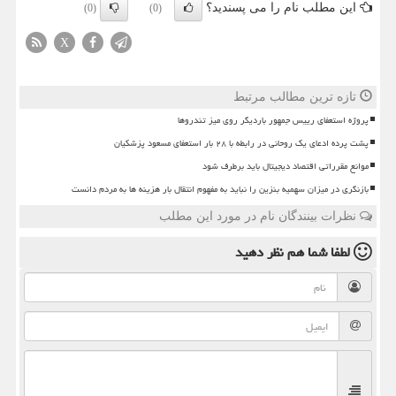
این مطلب نام را می پسندید؟
(0)
(0)
X
تازه ترین مطالب مرتبط
پروژه استعفای رییس جمهور باردیگر روی میز تندروها
پشت پرده ادعای یک روحانی در رابطه با ۲۸ بار استعفای مسعود پزشکیان
موانع مقرراتی اقتصاد دیجیتال باید برطرف شود
بازنگری در میزان سهمیه بنزین را نباید به مفهوم انتقال بار هزینه ها به مردم دانست
نظرات بینندگان نام در مورد این مطلب
لطفا شما هم
نظر دهید