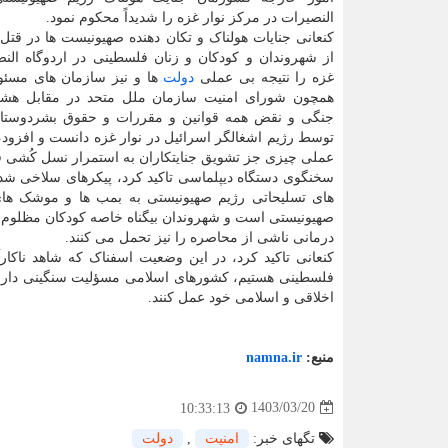
النصیرات در مرکز نوار غزه را شدیداً محکوم نمود.
کنعانی جنایات هولناک و تکان دهنده صهیونیست ها در قتل
از شهروندان و کودکان و زنان فلسطینی در اردوگاه النص
غزه را نتیجه بی عملی
دولت
ها و نیز سازمان های مسئول
همچون شورای امنیت سازمان ملل متحد در مقابل هشت
جنگی و نقض همه قوانین و مقررات و حقوق بشردوستانه
توسط رژیم اشغالگر اسرائیل در نوار غزه دانست و افزود، 
عملی چیزی جز تشویق جنایتکاران به استمرار نسل کُشی 
سخنگوی دستگاه دیپلماسی تاکید کرد، پیکرهای سلاخی شده 
های تسلیحاتی رژیم صهیونیستی به بمب ها و موشک های 
صهیونیستی است و شهروندان بیگناه خاصه کودکان مظلوم غز
درمانی ناشی از محاصره را نیز تحمل می کنند.
کنعانی تاکید کرد، در این وضعیت اسفناک که شاهد ناکار
فلسطینی هستیم، کشورهای اسلامی مسؤلیت سنگینی دارند و 
اخلاقی و اسلامی خود عمل کنند.
منبع:
namna.ir
1403/03/20
10:33:13
تگهای خبر:
امنیت
,
دولت