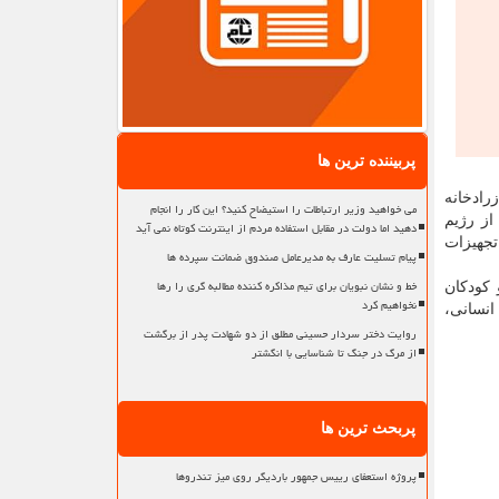
پربیننده ترین ها
رادخانه
می خواهید وزیر ارتباطات را استیضاح کنید؟ این کار را انجام
از رژیم
دهید اما دولت در مقابل استفاده مردم از اینترنت کوتاه نمی آید
تجهیزات
پیام تسلیت عارف به مدیرعامل صندوق ضمانت سپرده ها
خط و نشان نبویان برای تیم مذاکره کننده مطالبه گری را رها
 کودکان
نخواهیم کرد
انسانی،
روایت دختر سردار حسینی مطلق از دو شهادت پدر از برگشت
از مرگ در جنگ تا شناسایی با انگشتر
پربحث ترین ها
پروژه استعفای رییس جمهور باردیگر روی میز تندروها