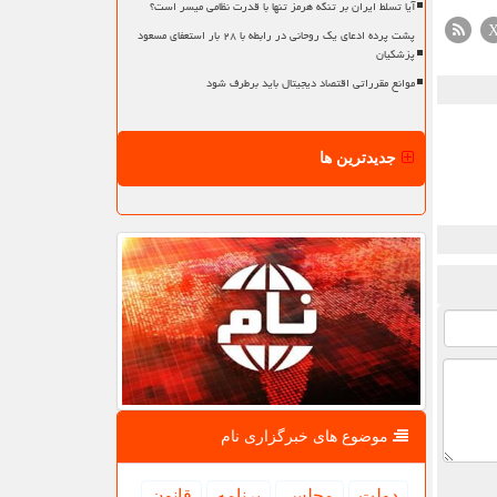
آیا تسلط ایران بر تنگه هرمز تنها با قدرت نظامی میسر است؟
پشت پرده ادعای یک روحانی در رابطه با ۲۸ بار استعفای مسعود
پزشکیان
موانع مقرراتی اقتصاد دیجیتال باید برطرف شود
جدیدترین ها
موضوع های خبرگزاری نام
دولت
مجلس
برنامه
قانون