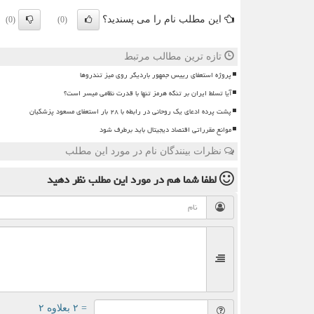
این مطلب نام را می پسندید؟
(0)
(0)
تازه ترین مطالب مرتبط
پروژه استعفای رییس جمهور باردیگر روی میز تندروها
آیا تسلط ایران بر تنگه هرمز تنها با قدرت نظامی میسر است؟
پشت پرده ادعای یک روحانی در رابطه با ۲۸ بار استعفای مسعود پزشکیان
موانع مقرراتی اقتصاد دیجیتال باید برطرف شود
نظرات بینندگان نام در مورد این مطلب
لطفا شما هم
در مورد این مطلب
نظر دهید
= ۲ بعلاوه ۲