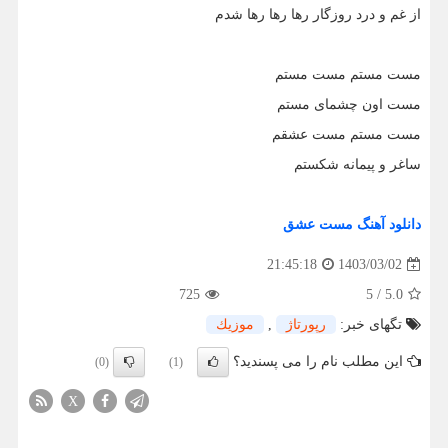
از غم و درد روزگار رها رها رها شدم
مست مستم مست مستم
مست اون چشماى مستم
مست مستم مست عشقم
ساغر و پيمانه شكستم
دانلود آهنگ مست عشق
1403/03/02
21:45:18
725
5
/
5.0
تگهای خبر:
رپورتاژ
,
موزیك
این مطلب نام را می پسندید؟
(0)
(1)
X