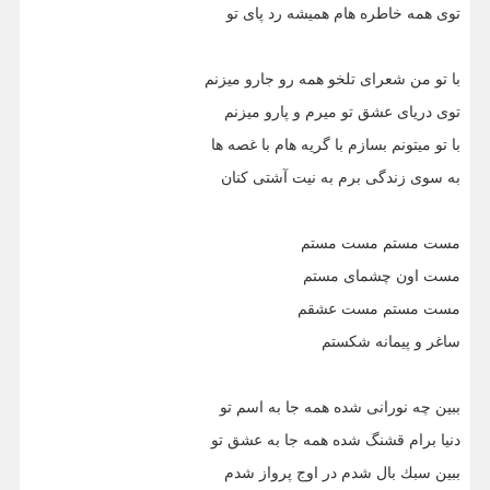
توى همه خاطره هام هميشه رد پاى تو
با تو من شعراى تلخو همه رو جارو ميزنم
توى درياى عشق تو ميرم و پارو ميزنم
با تو ميتونم بسازم با گريه هام با غصه ها
به سوى زندگى برم به نيت آشتى كنان
مست مستم مست مستم
مست اون چشماى مستم
مست مستم مست عشقم
ساغر و پيمانه شكستم
ببين چه نورانى شده همه جا به اسم تو
دنيا برام قشنگ شده همه جا به عشق تو
ببين سبك بال شدم در اوج پرواز شدم