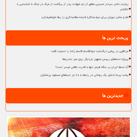
روایت دختر سردار حسینی مطلق از دو شهادت پدر از برگشت از مرگ در جنگ تا شناسایی با
انگشتر
خط و نشان نبویان برای تیم مذاکره کننده مطالبه گری را رها نخواهیم کرد
پربحث ترین ها
عراقچی در پیامی درگذشت ابوالقاسم قاسم زاده را تسلیت گفت
پروژه استعفای رییس جمهور باردیگر روی میز تندروها
آیا تسلط ایران بر تنگه هرمز تنها با قدرت نظامی میسر است؟
پشت پرده ادعای یک روحانی در رابطه با ۲۸ بار استعفای مسعود پزشکیان
جدیدترین ها