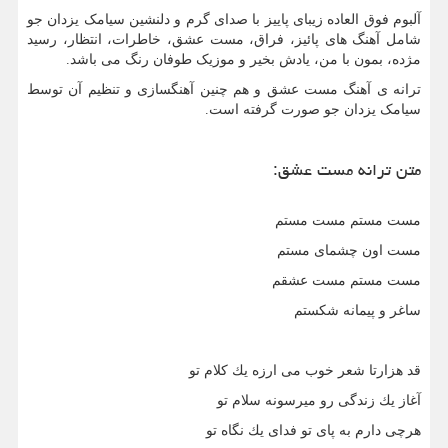
آلبوم فوق العاده زیبای پاییز با صدای گرم و دلنشین سیامک یزدان جو
شامل آهنگ های پائیز، فراق، مست عشق، خاطرات، انتظار، رسید
مژده، بمون با من، یادش بخیر و موزیک طوفان رنگ می باشد.
ترانه ی آهنگ مست عشق و هم چنین آهنگسازی و تنظیم آن توسط
سیامک یزدان جو صورت گرفته است.
متن ترانه مست عشق:
مست مستم مست مستم
مست اون چشماى مستم
مست مستم مست عشقم
ساغر و پيمانه شكستم
قد هزارتا شعر خوب مى ارزه يك كلام تو
آغاز يك زندگى رو ميرسونه سلام تو
هرچى دارم به پاى تو فداى يك نگاه تو