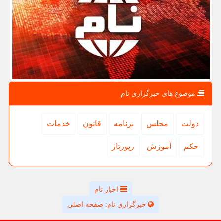
موضوع های خبرگزاری نام
دولت
مجلس
برنامه
قانون
خدمات
حكم
آموزش
رپورتاژ
اخبار نام
خبرگزاری نام: صفحه اصلی