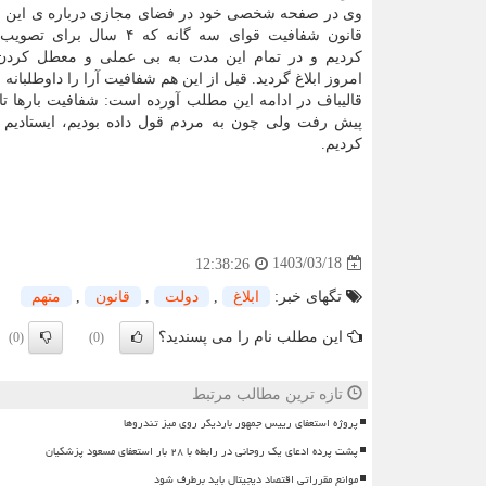
وی در صفحه شخصی خود در فضای مجازی درباره ی این ق
قانون شفافیت قوای سه گانه که ۴ سال
کردیم و در تمام این مدت به بی عملی و معطل کرد
امروز ابلاغ گردید. قبل از این هم شفافیت آرا را داوطلبانه 
قالیباف در ادامه این مطلب آورده است: شفافیت بارها ت
پیش رفت ولی چون به مردم قول داده بودیم، ایستادیم و
کردیم.
1403/03/18
12:38:26
تگهای خبر:
ابلاغ
,
دولت
,
قانون
,
متهم
این مطلب نام را می پسندید؟
(0)
(0)
تازه ترین مطالب مرتبط
پروژه استعفای رییس جمهور باردیگر روی میز تندروها
پشت پرده ادعای یک روحانی در رابطه با ۲۸ بار استعفای مسعود پزشکیان
موانع مقرراتی اقتصاد دیجیتال باید برطرف شود