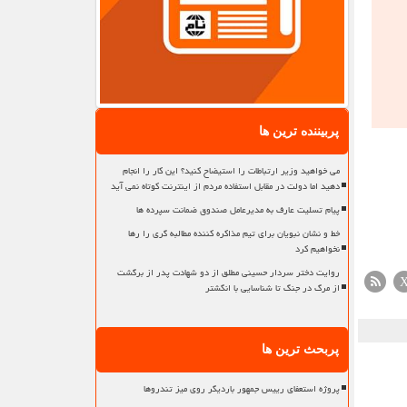
پربیننده ترین ها
می خواهید وزیر ارتباطات را استیضاح کنید؟ این کار را انجام
دهید اما دولت در مقابل استفاده مردم از اینترنت کوتاه نمی آید
پیام تسلیت عارف به مدیرعامل صندوق ضمانت سپرده ها
خط و نشان نبویان برای تیم مذاکره کننده مطالبه گری را رها
نخواهیم کرد
روایت دختر سردار حسینی مطلق از دو شهادت پدر از برگشت
از مرگ در جنگ تا شناسایی با انگشتر
پربحث ترین ها
پروژه استعفای رییس جمهور باردیگر روی میز تندروها