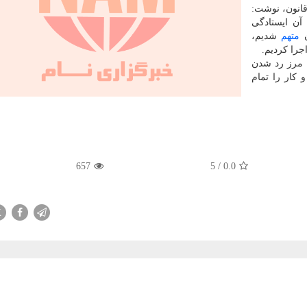
انون، نوشت:
 برای تصویب آن ایستادگی
ن
متهم
شدیم،
اجرا کردیم.
ا مرز رد شدن
 کار را تمام
657
5
/
0.0
X