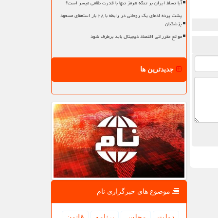
آیا تسلط ایران بر تنگه هرمز تنها با قدرت نظامی میسر است؟
پشت پرده ادعای یک روحانی در رابطه با ۲۸ بار استعفای مسعود
پزشکیان
موانع مقرراتی اقتصاد دیجیتال باید برطرف شود
جدیدترین ها
موضوع های خبرگزاری نام
دولت
مجلس
برنامه
قانون