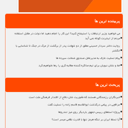
پربیننده ترین ها
می خواهید وزیر ارتباطات را استیضاح کنید؟ این کار را انجام دهید اما دولت در مقابل استفاده
مردم از اینترنت کوتاه نمی آید
روایت دختر سردار حسینی مطلق از دو شهادت پدر از برگشت از مرگ در جنگ تا شناسایی با
انگشتر
پیام تسلیت عارف به مدیرعامل صندوق ضمانت سپرده ها
خط و نشان نبویان برای تیم مذاکره کننده مطالبه گری را رها نخواهیم کرد
پربحث ترین ها
خبرنگاران رزمندگانی هستند که مأموریت شان دفاع از اقتدار فرهنگی ملت است
عراقچی در پیامی درگذشت ابوالقاسم قاسم زاده را تسلیت گفت
پروژه استعفای رییس جمهور باردیگر روی میز تندروها
آیا تسلط ایران بر تنگه هرمز تنها با قدرت نظامی میسر است؟