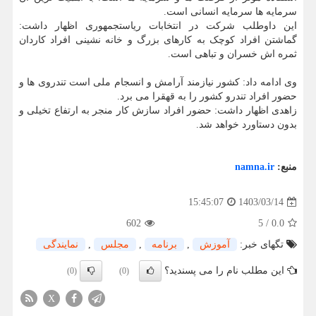
سرمایه ها سرمایه انسانی است.
این داوطلب شرکت در انتخابات ریاستجمهوری اظهار داشت:
گماشتن افراد کوچک به کارهای بزرگ و خانه نشینی افراد کاردان
ثمره اش خسران و تباهی است.
وی ادامه داد: کشور نیازمند آرامش و انسجام ملی است تندروی ها و
حضور افراد تندرو کشور را به قهقرا می برد.
زاهدی اظهار داشت: حضور افراد سازش کار منجر به ارتفاع تخیلی و
بدون دستاورد خواهد شد.
منبع:
namna.ir
1403/03/14
15:45:07
602
5
/
0.0
تگهای خبر:
آموزش
,
برنامه
,
مجلس
,
نمایندگی
این مطلب نام را می پسندید؟
(0)
(0)
X