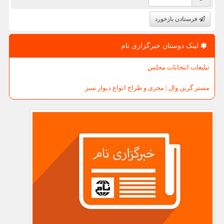
فرستادن بازخورد
لینک دوستان خبرگزاری نام
تبلیغات انتخابات مجلس
مستر گرین وال | مجری و طراح انواع دیوار سبز