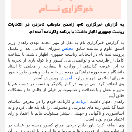
به گزارش خبرگزاری نام، زاهدی داوطلب نامزدی در انتخابات
ریاست جمهوری اظهار داشت: با برنامه وکارنامه آمده ام.
به گزارش خبرگزاری نام به نقل از مهر محمد مهدی زاهدی وزیر
اسبق علوم و نماینده سابق
مجلس
شورای اسلامی بعد از تکمیل
پروسه ثبت نام در انتخابات ریاست جمهوری اظهار داشت: با شناخت
کامل از ظرفیت ها و توانمندی های کشور و با کوله باری از تجربه پا
به این عرصه گذاشتم. از وزارت تا سفارت از معلمی تا استاد
دانشگاه و سه دوره نمایندگی مردم در خانه ملت و همین طور حضور
شورای اسلامی شهر و وزارت
آموزش
وپرورش آمدم.
وی اضافه کرد: می توانیم در کنار یکدیگر و دست در دست هم با
تدبیر و تعقل و با صداقت و صمیمیت بر خیلی از چالش ها و مشکلات
فائق آییم.
زاهدی اظهار داشت:
برنامه
و کارنامه خودم را در معرض تماشای
شما گذاشتم. رده های مدیریتی و مسئولیتی را پله پله طی کردم و نه
آسانسوری و ناگهانی و جهشی. بیشتر مسئولیت هایم با اعتماد و رای
اعتماد مردم بوده است.
وی اضافه کرد: باور دارم برخی موانع کشور ریشه در غفلت در
استفاده موثر از فرصت ها و سرمایه ها است. با اهمیت ترین آن