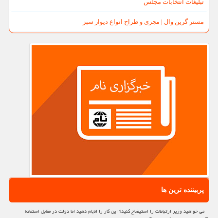
تبلیغات انتخابات مجلس
مستر گرین وال | مجری و طراح انواع دیوار سبز
پربیننده ترین ها
می خواهید وزیر ارتباطات را استیضاح کنید؟ این کار را انجام دهید اما دولت در مقابل استفاده