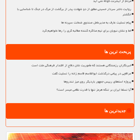
مردم از اینترنت کوتاه نمی آید
روایت دختر سردار حسینی مطلق از دو شهادت پدر از برگشت از مرگ در جنگ تا شناسایی با
انگشتر
پیام تسلیت عارف به مدیرعامل صندوق ضمانت سپرده ها
خط و نشان نبویان برای تیم مذاکره کننده مطالبه گری را رها نخواهیم کرد
پربحث ترین ها
خبرنگاران رزمندگانی هستند که مأموریت شان دفاع از اقتدار فرهنگی ملت است
عراقچی در پیامی درگذشت ابوالقاسم قاسم زاده را تسلیت گفت
پروژه استعفای رییس جمهور باردیگر روی میز تندروها
آیا تسلط ایران بر تنگه هرمز تنها با قدرت نظامی میسر است؟
جدیدترین ها