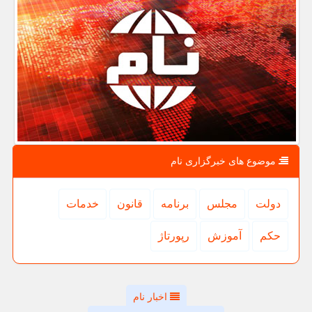
موضوع های خبرگزاری نام
دولت
مجلس
برنامه
قانون
خدمات
حكم
آموزش
رپورتاژ
اخبار نام