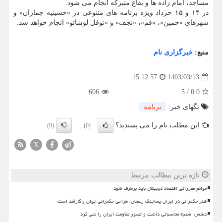
مساجد، امام زاده ها و بقاع متبرکه انجام می شود.
در ۱۴ و ۱۵ خرداد ویژه برنامه های متنوعی در «حسینیه جماران» و
شهرهای «خمین»، «قم»، «نجف» و «نوفل لوشاتو» انجام خواهد شد.
منبع:
خبرگزاری نام
1403/03/13
15:12:57
606
5
/
0.0
تگهای خبر:
برنامه
این مطلب نام را می پسندید؟
(0)
(0)
X
تازه ترین مطالب مرتبط
موانع مقرراتی اقتصاد دیجیتال باید برطرف شود
هنر حکمرانی در ایران پساجنگ رمضان، طراحی حکمرانی جوان و کارآمد است
دشمن اشتباه محاسباتی داشت و تصور مقاومت ایران را نمی کرد