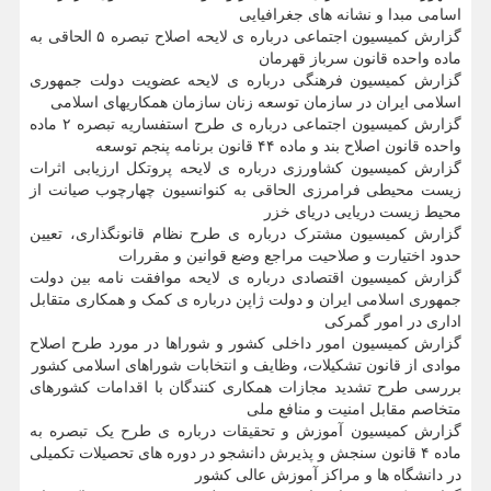
اسامی مبدا و نشانه های جغرافیایی
گزارش کمیسیون اجتماعی درباره ی لایحه اصلاح تبصره ۵ الحاقی به
ماده واحده قانون سرباز قهرمان
گزارش کمیسیون فرهنگی درباره ی لایحه عضویت دولت جمهوری
اسلامی ایران در سازمان توسعه زنان سازمان همکاریهای اسلامی
گزارش کمیسیون اجتماعی درباره ی طرح استفساریه تبصره ۲ ماده
واحده قانون اصلاح بند و ماده ۴۴ قانون برنامه پنجم توسعه
گزارش کمیسیون کشاورزی درباره ی لایحه پروتکل ارزیابی اثرات
زیست محیطی فرامرزی الحاقی به کنوانسیون چهارچوب صیانت از
محیط زیست دریایی دریای خزر
گزارش کمیسیون مشترک درباره ی طرح نظام قانونگذاری، تعیین
حدود اختیارت و صلاحیت مراجع وضع قوانین و مقررات
گزارش کمیسیون اقتصادی درباره ی لایحه موافقت نامه بین دولت
جمهوری اسلامی ایران و دولت ژاپن درباره ی کمک و همکاری متقابل
اداری در امور گمرکی
گزارش کمیسیون امور داخلی کشور و شوراها در مورد طرح اصلاح
موادی از قانون تشکیلات، وظایف و انتخابات شوراهای اسلامی کشور
بررسی طرح تشدید مجازات همکاری کنندگان با اقدامات کشورهای
متخاصم مقابل امنیت و منافع ملی
گزارش کمیسیون آموزش و تحقیقات درباره ی طرح یک تبصره به
ماده ۴ قانون سنجش و پذیرش دانشجو در دوره های تحصیلات تکمیلی
در دانشگاه ها و مراکز آموزش عالی کشور