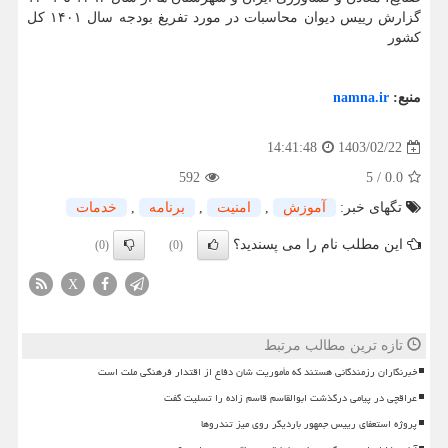
گزارش رییس دیوان محاسبات در مورد تفریغ بودجه سال ۱۴۰۱ کل
کشور
منبع:
namna.ir
1403/02/22
14:41:48
592
5
/
0.0
تگهای خبر:
آموزش
,
امنیت
,
برنامه
,
خدمات
این مطلب نام را می پسندید؟
(0)
(0)
X
تازه ترین مطالب مرتبط
خبرنگاران رزمندگانی هستند که مأموریت شان دفاع از اقتدار فرهنگی ملت است
عراقچی در پیامی درگذشت ابوالقاسم قاسم زاده را تسلیت گفت
پروژه استعفای رییس جمهور باردیگر روی میز تندروها