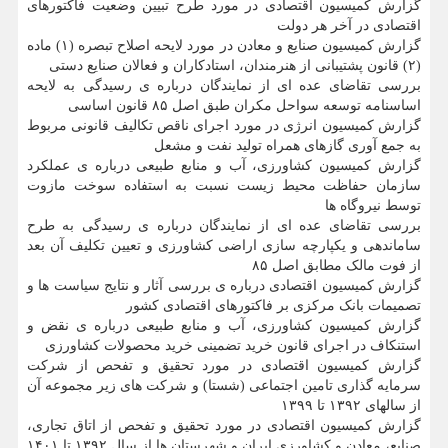
گزارش کمیسیون اقتصادی در مورد طرح تبیین وضعیت فاکتورهای
اقتصادی در آخر هر دولت
گزارش کمیسیون صنایع و معادن در مورد لایحه اصلاح تبصره (۱) ماده
(۲) قانون پشتیبانی از هنرمندان، استادکاران و فعالان صنایع دستی
بررسی تقاضای عده ای از نمایندگان درباره ی رسیدگی به لایحه
اساسنامه توسعه سواحل مکران طبق اصل ۸۵ قانون اساسی
گزارش کمیسیون انرژی در مورد اجرای ناقص تکالیف قانونی مربوط
به جمع آوری گازهای همراه تولید نفت و مشعل
گزارش کمیسیون کشاورزی، آب و منابع طبیعی درباره ی عملکرد
سازمان حفاظت محیط زیست نسبت به استفاده سوخت مازوت
توسط نیروگاه ها
بررسی تقاضای عده ای از نمایندگان درباره ی رسیدگی به طرح
ساماندهی و یکپارچه سازی اراضی کشاورزی و تعیین تکلیف آن بعد
از فوت مالک مطابق اصل ۸۵
گزارش کمیسیون اقتصادی درباره ی بررسی آثار و نتایج سیاست ها و
تصمیمات بانک مرکزی بر فاکتورهای اقتصادی کشور
گزارش کمیسیون کشاورزی، آب و منابع طبیعی درباره ی نقض و
استنکاف در اجرای قانون خرید تضمینی خرید محصولات کشاورزی
گزارش کمیسیون اقتصادی در مورد تحقیق و تفحص از شرکت
سرمایه گذاری تامین اجتماعی (شستا) و شرکت های زیر مجموعه آن
از سالهای ۱۳۹۲ تا ۱۳۹۹
گزارش کمیسیون اقتصادی در مورد تحقیق و تفحص از اتاق تجاری،
صنایع، معادن و کشاورزی ایران و شهرستان ها از سال ۱۳۹۲ تا ۱۴۰۱