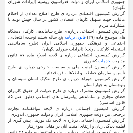
جمهوری اسلامی ایران و دولت فدراسیون روسیه (ایرادات شورای
نگهبان)
گزارش کمیسیون اقتصادی درباره ی طرح اصلاح تعدادی از احکام
مالیاتی جهت تسهیل کارهای اقتصادی کشور در سال جهش تولید با
مشارکت مردم
گزارش کمیسیون اجتماعی درباره ی طرح ساماندهی کارکنان دستگاه
های موضوع ماده (۲۹)
قانون
برنامه
پنج ساله ششم توسعه اقتصادی،
اجتماعی و فرهنگی جمهوری اسلامی ایران (طرح ساماندهی
استخدام کارکنان دولت) (ایرادات شورای نگهبان)
گزارش کمیسیون اجتماعی درباره ی لایحه اصلاح ماده ۸۷ قانون
مدیریت
خدمات
کشوری
گزارش کمیسیون امنیت ملی و سیاست خارجی درباره ی طرح
تأسیس سازمان حفاظت و اطلاعات قوه قضائیه
گزارش کمیسیون شوراها درباره ی طرح تفکیک استان سیستان و
بلوچستان به چهار استان
گزارش کمیسیون مشترک درباره ی طرح صیانت از حقوق کاربران
فضای مجازی و ساماندهی پیامرسان های اجتماعی (طبق اصل ۸۵
قانون اساسی)
گزارش کمیسیون اجتماعی درباره ی لایحه موافقتنامه تجارت
ترجیحی بین دولت جمهوری اسلامی ایران و دولت جمهوری اندونزی
گزارش کمیسیون اجتماعی درباره ی لایحه یک فوریتی پیش گیری از
لطمه دیدگی زنان و ارتقای امنیت آنان در مقابل سوءرفتار
گزارش کمیسیون اجتماعی درباره ی طرح استفساریه ماده ۴۸ قانون