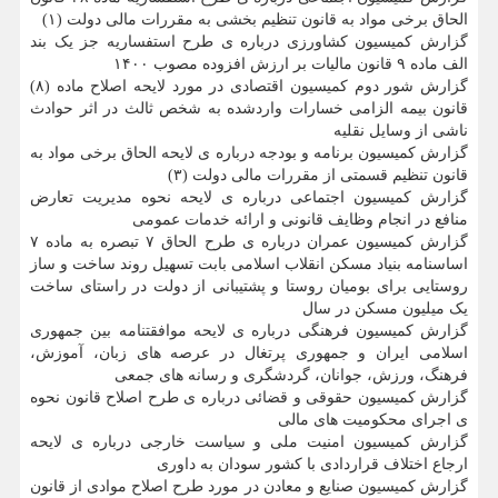
الحاق برخی مواد به قانون تنظیم بخشی به مقررات مالی دولت (۱)
گزارش کمیسیون کشاورزی درباره ی طرح استفساریه جز یک بند
الف ماده ۹ قانون مالیات بر ارزش افزوده مصوب ۱۴۰۰
گزارش شور دوم کمیسیون اقتصادی در مورد لایحه اصلاح ماده (۸)
قانون بیمه الزامی خسارات واردشده به شخص ثالث در اثر حوادث
ناشی از وسایل نقلیه
گزارش کمیسیون برنامه و بودجه درباره ی لایحه الحاق برخی مواد به
قانون تنظیم قسمتی از مقررات مالی دولت (۳)
گزارش کمیسیون اجتماعی درباره ی لایحه نحوه مدیریت تعارض
منافع در انجام وظایف قانونی و ارائه خدمات عمومی
گزارش کمیسیون عمران درباره ی طرح الحاق ۷ تبصره به ماده ۷
اساسنامه بنیاد مسکن انقلاب اسلامی بابت تسهیل روند ساخت و ساز
روستایی برای بومیان روستا و پشتیبانی از دولت در راستای ساخت
یک میلیون مسکن در سال
گزارش کمیسیون فرهنگی درباره ی لایحه موافقتنامه بین جمهوری
اسلامی ایران و جمهوری پرتغال در عرصه های زبان، آموزش،
فرهنگ، ورزش، جوانان، گردشگری و رسانه های جمعی
گزارش کمیسیون حقوقی و قضائی درباره ی طرح اصلاح قانون نحوه
ی اجرای محکومیت های مالی
گزارش کمیسیون امنیت ملی و سیاست خارجی درباره ی لایحه
ارجاع اختلاف قراردادی با کشور سودان به داوری
گزارش کمیسیون صنایع و معادن در مورد طرح اصلاح موادی از قانون