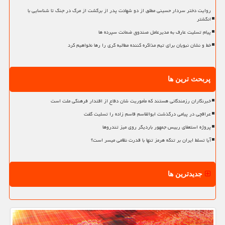
روایت دختر سردار حسینی مطلق از دو شهادت پدر از برگشت از مرگ در جنگ تا شناسایی با
انگشتر
پیام تسلیت عارف به مدیرعامل صندوق ضمانت سپرده ها
خط و نشان نبویان برای تیم مذاکره کننده مطالبه گری را رها نخواهیم کرد
پربحث ترین ها
خبرنگاران رزمندگانی هستند که مأموریت شان دفاع از اقتدار فرهنگی ملت است
عراقچی در پیامی درگذشت ابوالقاسم قاسم زاده را تسلیت گفت
پروژه استعفای رییس جمهور باردیگر روی میز تندروها
آیا تسلط ایران بر تنگه هرمز تنها با قدرت نظامی میسر است؟
جدیدترین ها