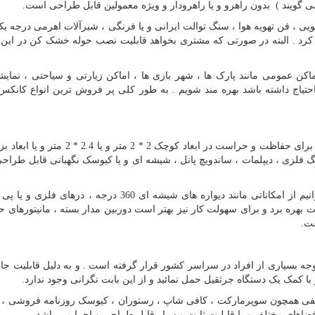
گویند ) بدون راهرو و یا راهرودار و ویژه معمولین قابل طراحی است.
یی ، فن تهویه هوا ، سنگ توالت ایرانی و یا فرنگی ، شیرآلات اهرمی درجه یک ،
 کرد . البته در صورتی که مشتری بخواهد قابلیت نصب حوله خشک کن در این 
ن عمومی مانند پارک ها ، شهر بازی ها ، اماکن زیارتی و سیاحتی ، نمایشگ
حتیاج داشته باشد بهره مند شویم . به طور کلی پر فروش ترین انواع کان
جمله سایدینگ فلزی ، دیپلمات ، ساندویچ پانل ، شیشه ای و یا کیوسک نگهبانی قابل طراحی
برای رفاه حال استفاده کنندگان در کانکس نگهبانی می توانیم از امکاناتی مانند دیواره های شیشه ای 360 درج
بهره برد و برای سهولت کار نیز بهتر است دوربین مدار بسته ، مانیتورهای ح
ت.
 بسیاری از افراد در سراسر کشور قرار گرفته است . و به دلیل قابلیت جاب
با کمک یک دستگاه جرثقیل حمل نمائید و از این بابت نگرانی وجود ندارد.
لفی همچون سوپرمارکت ، کافی شاپ ، رستوران ، کیوسک روزنامه فروشی ، 
ضاهای مختلف و با قابلیت ثابت و سیار قابل طراحی و اجرا می باشد.