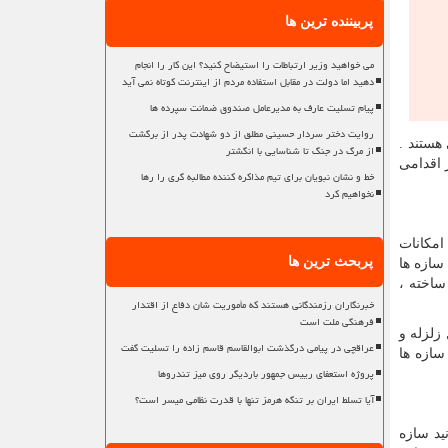
پربیننده ترین ها
می خواهید وزیر ارتباطات را استیضاح کنید؟ این کار را انجام
دهید اما دولت در مقابل استفاده مردم از اینترنت کوتاه نمی آید
پیام تسلیت عارف به مدیرعامل صندوق ضمانت سپرده ها
روایت دختر سردار حسینی مطلق از دو شهادت پدر از برگشت
هستند .
از مرگ در جنگ تا شناسایی با انگشتر
 اقدامی
خط و نشان نبویان برای تیم مذاکره کننده مطالبه گری را رها
نخواهیم کرد
امکانات
پربحث ترین ها
سازه ها
ساخته ،
خبرنگاران رزمندگانی هستند که مأموریت شان دفاع از اقتدار
فرهنگی ملت است
زلزله و
عراقچی در پیامی درگذشت ابوالقاسم قاسم زاده را تسلیت گفت
سازه ها
پروژه استعفای رییس جمهور باردیگر روی میز تندروها
آیا تسلط ایران بر تنگه هرمز تنها با قدرت نظامی میسر است؟
ید سازه