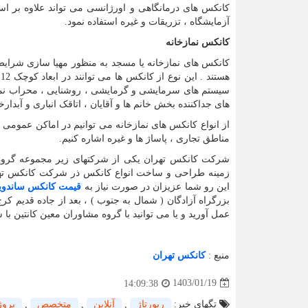
کانکس های درمانگاهی و اورژانسی می تواند علاوه بر استفا
آزمایشگاه ، تزریقات و غیره استفاده نمود.
کانکس نمازخانه
کانکس های نمازخانه یا مسجد به منظور مهیا سازی شرای
ه
سیستم های سرمایشی و گرمایشی ، روشنایی ، محراب نمازخ
های جداکننده بخش خانم ها و آقایان ، اتاقک انباری و آبدارخ
از انواع کانکس های نمازخانه می توانیم در اماکن عمومی م
مناطق تجاری ، پاساژ ها و غیره اشاره کنیم.
شرکت کانکس تهران یکی از شرکتهای زیر مجموعه گروه 
زمینه طراحی و ساخت انواع کانکس ذر شرکت کانکس تهران ب
این رو شما عزیزان در صورت نیاز به
قیمت کانکس ساندویچ
عمل آورید و یا می توانید با گروه مشاوران معین کانتین با شماره 09121434310 ارتباط برقرار کرده و از تجربیات همکاران ما ب
منبع
:
کانکس تهران
1403/01/19
14:09:38
تگهای خبر:
رپورتاژ
,
آنلاین
,
متخصص
,
پروژ