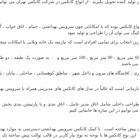
ولید کننده تحویل بگیرید . از انواع کانکس در شرکت کانکس تهران می توانیم
نواع کانکس بوده که با امکاناتی چون سرویس بهداشتی ، حمام ، اتاق خواب ، آ
ارکینگ می توان آن را طراحی و تولید نمود.
ین انتخاب برای تمامی افرادی است که نیازمند یک خانه ویلایی با امکانات منح
این نوع از سازه ها معمولاً با ابعادی چون 40 متر مربع ، 60 متر مربع ، 80 متر مربع ، 100 متر مربع و … به صورت ی
می باشند.
، اقامتگاه های بیرون و داخل شهر ، مناطق کوهستانی ، ساحلی ، بیابان ، پا
ازمانی است که غالباً در مدل های کانکس های مدیریتی همراه با سرویس به
طراحی داخلی شامل اتاق مدیر عامل ، اتاق بندی و یا پارتیشن بندی بخش ها
 توانیم در این سازه ها جانمایی کنیم.
 پیش ساخته است . با کمک کانکس سرویس بهداشتی دسترسی به موارد بهدا
ین نوع کانکس ها با توجه به نوع نیاز کاربر در قالب توالت پیش ساخته تک 