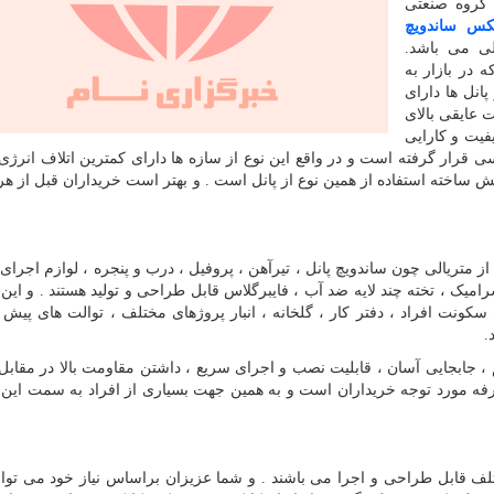
گروه صنعتی
کس ساندویچ
لی می باشد.
 در بازار به
انل ها دارای
ت عایقی بالای
کیفیت و کارایی
ی قرار گرفته است و در واقع این نوع از سازه ها دارای کمترین اتلاف انرژی 
ساخته استفاده از همین نوع از پانل است . و بهتر است خریداران قبل از هر
ز متریالی چون ساندویچ پانل ، تیرآهن ، پروفیل ، درب و پنجره ، لوازم اجرای 
میک ، تخته چند لایه ضد آب ، فایبرگلاس قابل طراحی و تولید هستند . و این 
کونت افراد ، دفتر کار ، گلخانه ، انبار پروژهای مختلف ، توالت های پیش 
.
 ، جابجایی آسان ، قابلیت نصب و اجرای سریع ، داشتن مقاومت بالا در مقابل 
ه مورد توجه خریداران است و به همین جهت بسیاری از افراد به سمت این 
لف قابل طراحی و اجرا می باشند . و شما عزیزان براساس نیاز خود می توان