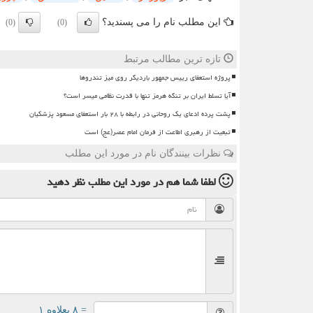
این مطلب نام را می پسندید؟
(0)
(0)
تازه ترین مطالب مرتبط
پروژه استعفای رییس جمهور باردیگر روی میز تندروها
آیا تسلط ایران بر تنگه هرمز تنها با قدرت نظامی میسر است؟
پشت پرده ادعای یک روحانی در رابطه با ۲۸ بار استعفای مسعود پزشکیان
تبعیت از رهبری اطاعت از فرمان امام عصر(عج) است
نظرات بینندگان نام در مورد این مطلب
لطفا شما هم
در مورد این مطلب
نظر دهید
= ۸ بعلاوه ۱