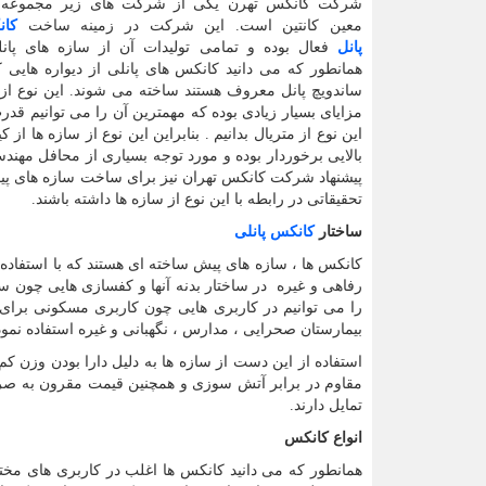
شرکت کانکس تهرن یکی از شرکت های زیر مجموعه 
معین کانتین است. این شرکت در زمینه ساخت
کان
پانل
فعال بوده و تمامی تولیدات آن از سازه های پان
همانطور که می دانید کانکس های پانلی از دیواره هایی که
ساندویچ پانل معروف هستند ساخته می شوند. این نوع از پ
مزایای بسیار زیادی بوده که مهمترین آن را می توانیم قدر
این نوع از متریال بدانیم . بنابراین این نوع از سازه ها از 
بالایی برخوردار بوده و مورد توجه بسیاری از محافل مهندس
پیشنهاد شرکت کانکس تهران نیز برای ساخت سازه های پیش 
تحقیقاتی در رابطه با این نوع از سازه ها داشته باشند.
ساختار
کانکس پانلی
کانکس ها ، سازه های پیش ساخته ای هستند که با استفاده ا
رفاهی و غیره در ساختار بدنه آنها و کفسازی هایی چون سرا
را می توانیم در کاربری هایی چون کاربری مسکونی برای س
بیمارستان صحرایی ، مدارس ، نگهبانی و غیره استفاده نمود
استفاده از این دست از سازه ها به دلیل دارا بودن وزن کم
مقاوم در برابر آتش سوزی و همچنین قیمت مقرون به صرف
تمایل دارند.
انواع کانکس
همانطور که می دانید کانکس ها اغلب در کاربری های مخت