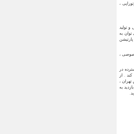
وراپی ،
و تولید
ها می توان به
پارتیشن
خصوصی ،
ترده در
ند . از
تهران ،
انتین بازدید به