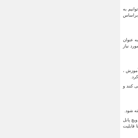
انیم به
 براساس
ه عنوان
رد نیاز
آموزش ،
رد.
ید می کنند و
ه شود.
یچ پانل
 قابلیت