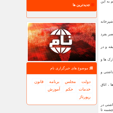
 به این
جدیدترین ها
شپزخانه
صر بفرد
ک طبقه ، دو طبقه و در
رک ها و
موضوع های خبرگزاری نام
داشتی و
دولت
مجلس
برنامه
قانون
 ، اتاق
خدمات
حكم
آموزش
رپورتاژ
شتی در
چشمه تا