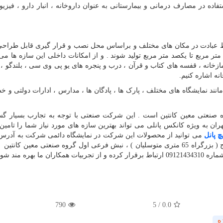
ده در مصارف درمانی و بیمارستانی به عنوان داروخانه ، انبار دارو ، فیزیوت
ط عبادت در مکان های مختلف و براساس محل نصب و قرار گیری قابل طراحی 
ستند . این نوع از کانکس ها می توانند در ابعاد کوچک 12 متر مربع تا یکصد متر مربع تولید شوند . و از امکانات داخلی این سازه 
انه ، قفسه های کتاب و قرآن ، درب و پنجره های یو پی وی سی ، بلندگو ، 
انه اشاره کنیم.
انند نمایشگاه های مختلف ، پارک ها ، پادگان ها ، مدارس ، ادارات دولتی و 
صنعتی معین کانتین است . این شرکت صنعتی با توجه به تجارب بسیار گس
ه ویژه کانکس پانلی می تواند بهترین سازه های مورد نیاز شما را تامین ک
 پانل
می توانید از محصولات این شرکت در نمایشگاه دائمی شرکت به آدرس 
بزرگراه آزادگان ( شمال به جنوب ) ، بعد از جاده قدیم کرج ( بزرگراه 65 متری متوسلیان ) ، نبش فرعی اول گروه صنعتی معین ک
هره مند شوید.
790
5
/
0.0
ه