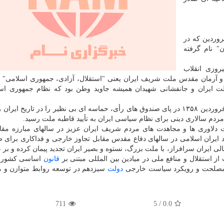
ر خارجه جمهوری اسلامی ایران یوم الله ۱۲ فروردین که در
" نام گرفته
 پیروزی انقلاب
 و روز تحقق عینی شعار و آرمان مقدس ملت شریف ایران یعنی "استقلال، آزادی، جمهوری اسلامی"
ت ایران و جانفشانی شهیدان همیشه جاوید وطن بود که نظام جمهوری اسل
حضور پرشور آحاد مردم عزیز ایران در ایام دهم و یازدهم فروردین ۱۳۵۸ در پای صندوق های رأی، حماسه ای بی نظیر را در تاریخ
 دلاوری ها و مجاهدت های مردم شریف ایران عزیز در سالهای مبارزه مقا
ایران اسلامی در سالهای دفاع مقدس مقابل تجاوز خارجی و فداکاری برای ص
ی ایران سرافراز، با ملت بزرگ، نستوه و بصیر ایران تجدید پیمان کرده و بر 
از استقلال و منافع ملی در میادین بین المللی مبتنی بر
قانون
اساسی کشور، 
 مصلحت و رویکرد سیاست خارجی
دولت
سیزدهم در توسعه روابط متوازن و مت
711
5
/
0.0