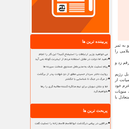
پربیننده ترین ها
 و به ثمر
امی را
می خواهید وزیر ارتباطات را استیضاح کنید؟ این کار را انجام
دهید اما دولت در مقابل استفاده مردم از اینترنت کوتاه نمی آید
 ایران رقم زد و
پیام تسلیت عارف به مدیرعامل صندوق ضمانت سپرده ها
روایت دختر سردار حسینی مطلق از دو شهادت پدر از برگشت
بل رژیم
از مرگ در جنگ تا شناسایی با انگشتر
یانت از
خط و نشان نبویان برای تیم مذاکره کننده مطالبه گری را رها
عزم خود
نخواهیم کرد
منویات
عادل با
پربحث ترین ها
عراقچی در پیامی درگذشت ابوالقاسم قاسم زاده را تسلیت گفت