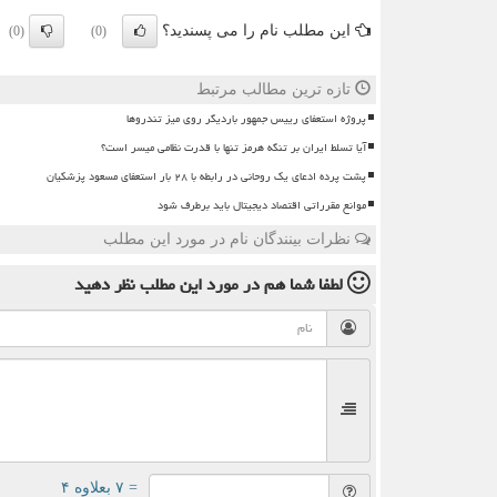
این مطلب نام را می پسندید؟
(0)
(0)
تازه ترین مطالب مرتبط
پروژه استعفای رییس جمهور باردیگر روی میز تندروها
آیا تسلط ایران بر تنگه هرمز تنها با قدرت نظامی میسر است؟
پشت پرده ادعای یک روحانی در رابطه با ۲۸ بار استعفای مسعود پزشکیان
موانع مقرراتی اقتصاد دیجیتال باید برطرف شود
نظرات بینندگان نام در مورد این مطلب
لطفا شما هم
در مورد این مطلب
نظر دهید
= ۷ بعلاوه ۴