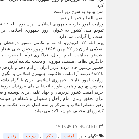
کرد.
متن بیانیه به شرح زیر است:
بسم الله الرحمن الرحیم
وزارت امو
تقویم ملی کشور به عنوان "روز جمهوری اسلامی ایران
است، را گرامی می دارد.
یوم الله ۱۲ فرودین، ادامه و تکامل مسیر درخشان
اسلامی ایران در ۲۲ بهمن ۱۳۵۷
نشستن مجاهدت امام راحل، فداکاری توأم با بصیرت مل
جایگزین نظامی مستبد، موروثی و دست نشانده کردند.
با ۹۸/۲ درصد آرا ملت، حاکمیت جمهوری اسلامی و الگوی مردم سالاری دینی برای نظام سیاسی ایران به تأیید قاطبه ملت رسید.
وزارت امور خارجه جمهوری اسلامی ایران با گرامیداشت
منحوس پهلوی و همین طور جانفشانی های فرزندان برومند 
حریم امنیت کشور عزیزمان و جهاد علمی برای توسعه و تعال
برای تحقق آرمان امام راحل و شهیدان والامقام در صیانت 
رهبر معظم انقلاب و تمرکز بر سه اصل عزت، حکمت و
کشورهای مختلف جهان، تاکید می نماید.
1403/01/12
15:15:45
تگهای خبر:
امنیت
,
حكم
,
دولت
,
زندان