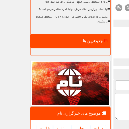
پروژه استعفای رییس جمهور باردیگر روی میز تندروها
آیا تسلط ایران بر تنگه هرمز تنها با قدرت نظامی میسر است؟
پشت پرده ادعای یک روحانی در رابطه با ۲۸ بار استعفای مسعود
پزشکیان
جدیدترین ها
موضوع های خبرگزاری نام
دولت
مجلس
برنامه
قانون