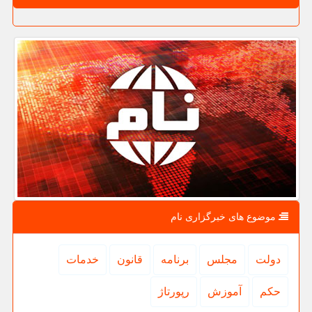
موضوع های خبرگزاری نام
دولت
مجلس
برنامه
قانون
خدمات
حكم
آموزش
رپورتاژ