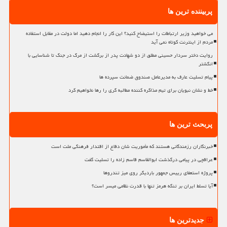
پربیننده ترین ها
می خواهید وزیر ارتباطات را استیضاح کنید؟ این کار را انجام دهید اما دولت در مقابل استفاده
مردم از اینترنت کوتاه نمی آید
روایت دختر سردار حسینی مطلق از دو شهادت پدر از برگشت از مرگ در جنگ تا شناسایی با
انگشتر
پیام تسلیت عارف به مدیرعامل صندوق ضمانت سپرده ها
خط و نشان نبویان برای تیم مذاکره کننده مطالبه گری را رها نخواهیم کرد
پربحث ترین ها
خبرنگاران رزمندگانی هستند که مأموریت شان دفاع از اقتدار فرهنگی ملت است
عراقچی در پیامی درگذشت ابوالقاسم قاسم زاده را تسلیت گفت
پروژه استعفای رییس جمهور باردیگر روی میز تندروها
آیا تسلط ایران بر تنگه هرمز تنها با قدرت نظامی میسر است؟
جدیدترین ها