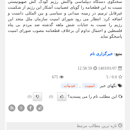
سخنگوی دستگاه دیپلماسی واکنش رژیم کودک کُش صهیونیستی
نسبت به این قطعنامه را گویای عصبانیت آشکار این رژیم از شکست
غیرقابل ترمیم در زمینه میدانی و سیاسی و بین المللی دانست و
اضافه کرد: انتظار می رود شورای امنیت سازمان ملل متحد این
رژیم را نسبت به جنایات شش ماهه گذشته ضد مردم بی پناه
فلسطین و احتمال تداوم آن برخلاف قطعنامه مصوب شورای امنیت
پاسخگو نماید.
منبع:
خبرگزاری نام
1403/01/07
12:58:59
675
5
/
0.0
تگهای خبر:
امنیت
,
خدمات
این مطلب نام را می پسندید؟
(0)
(0)
X
تازه ترین مطالب مرتبط