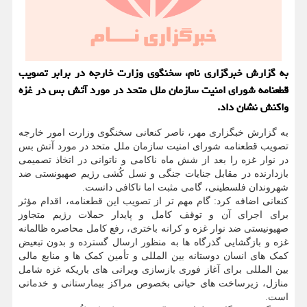
به گزارش خبرگزاری نام، سخنگوی وزارت خارجه در برابر تصویب
قطعنامه شورای امنیت سازمان ملل متحد در مورد آتش بس در غزه
واکنش نشان داد.
به گزارش خبگزاری مهر، ناصر کنعانی سخنگوی وزارت امور خارجه
تصویب قطعنامه شورای امنیت سازمان ملل متحد در مورد آتش بس
در نوار غزه را بعد از شش ماه ناکامی و ناتوانی در اتخاذ تصمیمی
بازدارنده در مقابل جنایات جنگی و نسل کُشی رژیم صهیونستی ضد
شهروندان فلسطینی، گامی مثبت اما ناکافی دانست.
کنعانی اضافه کرد: گام مهم تر از تصویب این قطعنامه، اقدام مؤثر
برای اجرای آن و توقف کامل و پایدار حملات رژیم متجاوز
صهیونیستی ضد نوار غزه و کرانه باختری، رفع کامل محاصره ظالمانه
غزه و بازگشایی گذرگاه ها به منظور ارسال گسترده و بدون تبعیض
کمک های انسان دوستانه بین المللی و تأمین کمک ها و منابع مالی
بین المللی برای آغاز فوری بازسازی ویرانی های باریکه غزه شامل
منازل، زیرساخت های حیاتی بخصوص مراکز بیمارستانی و خدماتی
است.