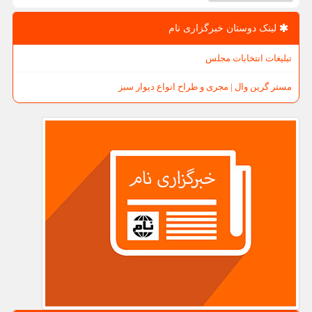
لینک دوستان خبرگزاری نام
تبلیغات انتخابات مجلس
مستر گرین وال | مجری و طراح انواع دیوار سبز