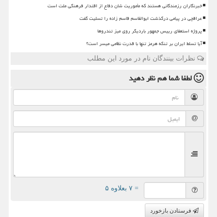
خبرنگاران رزمندگانی هستند که مأموریت شان دفاع از اقتدار فرهنگی ملت است
عراقچی در پیامی درگذشت ابوالقاسم قاسم زاده را تسلیت گفت
پروژه استعفای رییس جمهور باردیگر روی میز تندروها
آیا تسلط ایران بر تنگه هرمز تنها با قدرت نظامی میسر است؟
نظرات بینندگان نام در مورد این مطلب
لطفا شما هم
نظر دهید
= ۷ بعلاوه ۵
فرستادن بازخورد