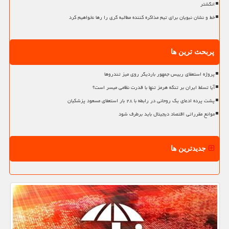
انگشتر
خط و نشان نبویان برای تیم مذاکره کننده مطالبه گری را رها نخواهیم کرد
پربحث ترین ها
پروژه استعفای رییس جمهور باردیگر روی میز تندروها
آیا تسلط ایران بر تنگه هرمز تنها با قدرت نظامی میسر است؟
پشت پرده ادعای یک روحانی در رابطه با ۲۸ بار استعفای مسعود پزشکیان
موانع مقرراتی اقتصاد دیجیتال باید برطرف شود
جدیدترین ها