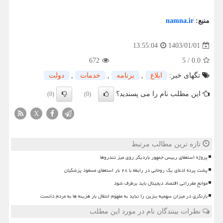
منبع:
namna.ir
1403/01/01
13:55:04
672
5
/
0.0
تگهای خبر:
ابلاغ
,
برنامه
,
خدمات
,
دولت
این مطلب نام را می پسندید؟
(0)
(0)
X
تازه ترین مطالب مرتبط
پروژه استعفای رییس جمهور باردیگر روی میز تندروها
پشت پرده ادعای یک روحانی در رابطه با ۲۸ بار استعفای مسعود پزشکیان
موانع مقرراتی اقتصاد دیجیتال باید برطرف شود
بازنگری در میزان سهمیه بنزین را نباید به مفهوم انتقال بار هزینه ها به مردم دانست
نظرات بینندگان نام در مورد این مطلب