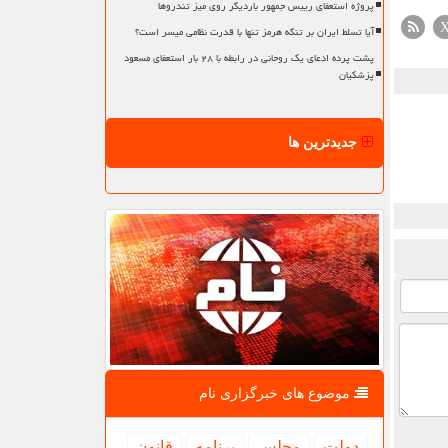
پروژه استعفای رییس جمهور باردیگر روی میز تندروها
آیا تسلط ایران بر تنگه هرمز تنها با قدرت نظامی میسر است؟
پشت پرده ادعای یک روحانی در رابطه با ۲۸ بار استعفای مسعود
پزشکیان
جدیدترین ها
موضوع های خبرگزاری نام
دولت
مجلس
برنامه
قانون