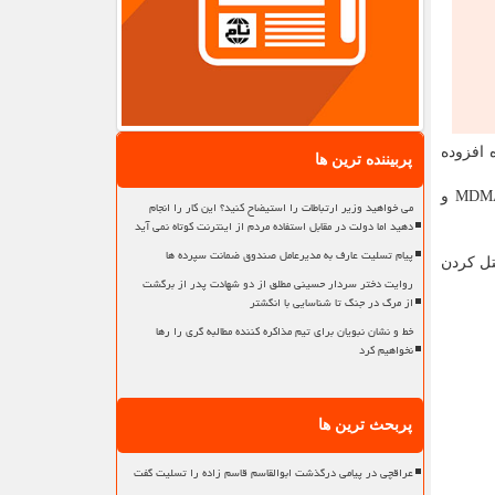
 درصد و ۳۳ درصد در همان دوره افزوده
پربیننده ترین ها
به گزارش خبرگزاری شینهوا، در مجموع بیش از ۱۶.۵ تن متامفتامین (که به عنوان متیل آمفتامین نیز شناخته می شود)، کوکائین، MDMA و
می خواهید وزیر ارتباطات را استیضاح کنید؟ این کار را انجام
دهید اما دولت در مقابل استفاده مردم از اینترنت کوتاه نمی آید
پیام تسلیت عارف به مدیرعامل صندوق ضمانت سپرده ها
ل کردن
روایت دختر سردار حسینی مطلق از دو شهادت پدر از برگشت
از مرگ در جنگ تا شناسایی با انگشتر
خط و نشان نبویان برای تیم مذاکره کننده مطالبه گری را رها
نخواهیم کرد
پربحث ترین ها
عراقچی در پیامی درگذشت ابوالقاسم قاسم زاده را تسلیت گفت