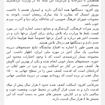
هماهنگی با دبیرخانه و مرکزیت این ستاد که در وزارت گردشگری
مستقر است.
وی افزود: دستگاهها همه آمادگی دارند و امیدوار هستم با خاصیت
نوروز امسال که مقارن با ماه مبارک رمضان است، باتوجه به
مصوبات شورای فرهنگ عمومی، ان شاءالله برای دنیا و آخرت مردم
خوب باشد.
وزیر میراث فرهنگی، گردشگری و صنایع دستی اشاره کرد: در مورد
قیمت بلیط ها وزارت راه تلاش زیادی برای کنترل نرخها دارد و در
نشست اخیر هم درباره ی کنترل نرخها خصوصاً بلیط هواپیما تذکرات
جدی دادم و دستگاهها هم درحال تلاش هستند.
وی همین طور با اشاره به افتتاح نمایشگاه نتایج جستجوهای دیرینه
شناسی یک سال اخیر در موزه ملی ایران، اظهار داشت: این
مجموعه بسیار ارزشمندی است که با وجود اعتبارات محدود این
حوزه، جستجوهای بسیار خوبی انجام شده و یکی از بهترین این کاوش
ها، کشف مس در کنار دو اسکلت زن و مرد در شهر لیلان در
آذربایجان است که قدمت کشف مس را در سطح جهانی به ۱۵۰۰
سال عقب تر برده است که رویدادی مهمی در دیرینه شناسی جهانی
است.
ضرغامی افزود: اسکلت کشف شده حدود ۶ هزار سال پیش از میلاد
قدمت دارد و به سبب قرار گرفتن در محیط خوب، وضعیت خوب و
سالمی دارد و در کنارش، شمش های مس به دست آمده که این
شمش ها ۸ هزار سال قدمت دارند.