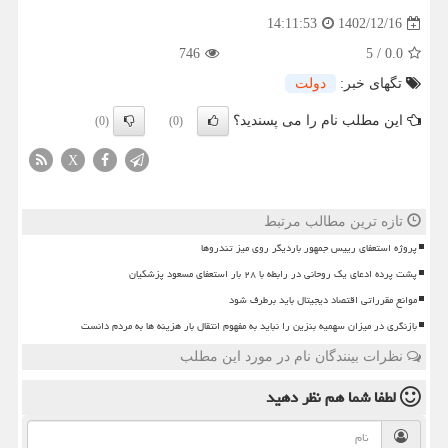
1402/12/16
14:11:53
746
5
/
0.0
تگهای خبر:
دولت
این مطلب نام را می پسندید؟
(0)
(0)
X
تازه ترین مطالب مرتبط
پروژه استعفای رییس جمهور باردیگر روی میز تندروها
پشت پرده ادعای یک روحانی در رابطه با ۲۸ بار استعفای مسعود پزشکیان
موانع مقرراتی اقتصاد دیجیتال باید برطرف شود
بازنگری در میزان سهمیه بنزین را نباید به مفهوم انتقال بار هزینه ها به مردم دانست
نظرات بینندگان نام در مورد این مطلب
لطفا شما هم
نظر دهید