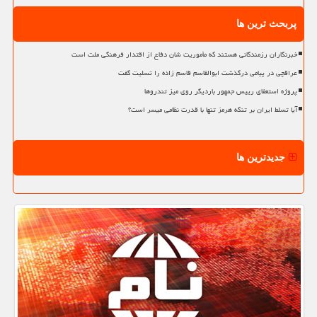
پربحث ترین ها
خبرنگاران رزمندگانی هستند که مأموریت شان دفاع از اقتدار فرهنگی ملت است
عراقچی در پیامی درگذشت ابوالقاسم قاسم زاده را تسلیت گفت
پروژه استعفای رییس جمهور باردیگر روی میز تندروها
آیا تسلط ایران بر تنگه هرمز تنها با قدرت نظامی میسر است؟
جدیدترین ها