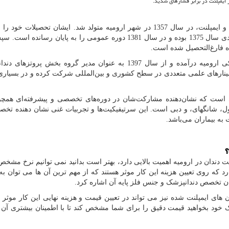
 ایمپلنت در برابر فشارهای شدید.
، متخصص پروتزهای دندانی و ایمپلنت، در سال 1357 در شهر ارومیه متولد شد. ایشان تحصیلات خ
دندانپزشکی از دانشکده دندانپزشکی تبریز آغاز کرده، ورودی سال 1375 بوده و در سال 1381 دوره عمومی را به پایان 
از سال 1394 به عضویت هیئت علمی دانشکده دندانپزشکی ارومیه درآمده و از سال 1397 به عنوان مدیر گروه بخش پ
سمینارهای علمی متعددی در سطح کشوری و بین‌المللی شرکت کرده و در بسیاری ا
ی است که نشان‌دهنده مشارکت‌شان در دوره‌های تخصصی و پیشرفته‌ای هم
سئول، شانگهای، و دبی است. این سرتیفیکیت‌ها و تجربیات غنی نشان دهنده تخصص
 به بیماران می‌باشد.
؟
لنت دندان در ارومیه اهمیت بالایی دارد، بهتر است بدانید نمی‌ توانیم نرخ مشخص
رد که روی تعیین هزینه این کار موثر هستند که از مهم‌ ترین آن ها می‌ توان ب
ان تخصص دندانپزشک و جنس فلز پایه آن اشاره کرد.
ن‌ های ایمپلنت شده نیز می‌ تواند در تعیین قیمت و هزینه نهایی این کار موثر 
شک خود بخواهید قیمت دقیق را برای شما مشخص کند تا با اطمینان بیشتری آن ر