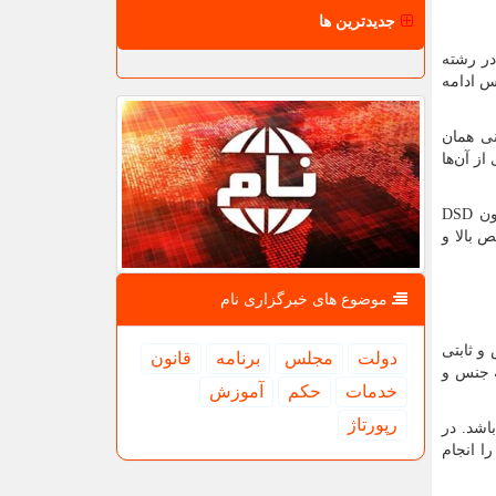
جدیدترین ها
ود را در رشته
رسانده است. سپس ادامه
روتزهای دندانی همان
ز آن‌ها
چون
DSD
 بالا و
موضوع های خبرگزاری نام
 و ثابتی
دولت
مجلس
برنامه
قانون
ه جنس و
خدمات
حكم
آموزش
رپورتاژ
باشد. در
ا انجام