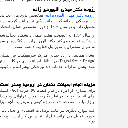
سبک زندگی بیمار
: از جمله تغذیه، عدم استعمال دخانیات و محافظت از
رزومه دکتر مهدی اللهوردی زاده
رزومه دکتر مهدی الهوردیزاده
تحصیل داده و در سال 1393 از دوره تخصصی همان دانشکده فارغ‌التحصیل شده است.
دانشکده فعالیت می‌کند. دکتر الهوردیزاده در کنگره‌ها و 
به عنوان سخنران یا مدیر پنل فعالیت داشته است.
ایشان همچنین دارای چندین مدرک سرتیفیکیت بین‌الملل
(Digital Smile Design)
در ایتالیا، ایمپلنتولوژی در کلن، 
تعهد ایشان به ارائه خدمات دندانپزشکی پیشرفته و با کیفیت
هزینه انجام ایمپلنت دندان در ارومیه چقدر است
برای بسیاری از افراد در کنار کیفیت بالا، هزینه انجام ایمپ
برای انجام ایمپلنت در نظر بگیریم. موارد فراوانی وجود دا
نوع ایمپلنت استفاده شده، درجه کیفی و مرغوبیت آن، میز
البته موارد دیگری نیز مانند نوسانات اقتصادی و تعداد دندا
صورت تمایل می‌ توانید قبل از انجام این کار از دندانپز
دهید.