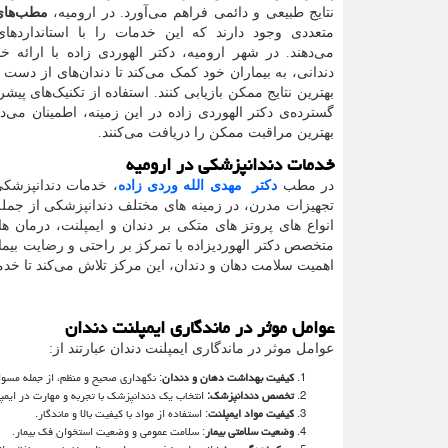
نتایج طبیعی و دائمی فراهم می‌آورد. در ارومیه،
مطب‌های
متعددی وجود دارند که این خدمات را با استانداردهای 
می‌دهند. در شهر ارومیه، دکتر الهوردی زاده با ارائه خ
دندانی، به بیماران خود کمک می‌کند تا دندان‌های از دست ر
بهترین نتایج ممکن بازیابی کنند. استفاده از تکنیک‌های پیشر
گسترده‌ی دکتر الهوردی زاده در این زمینه، اطمینان می‌ده
بهترین مراقبت ممکن را دریافت می‌کنند.
خدمات دندانپزشکی در ارومیه
در مطب
دکتر مهدی الله وردی زاده
، خدمات دندانپزشکی 
تجهیزات مدرن، در زمینه های مختلف دندانپزشکی از جمله
انواع های پروتز های متکی بر دندان و ایمپلنت، درمان ها
متخصص دکتر الهوردیزاده با تمرکز بر راحتی و رضایت بیمار
اهمیت سلامت دهان و دندان، این مرکز تلاش می‌کند تا خدمات
عوامل موثر در ماندگاری ایمپلنت دندان
عوامل موثر در ماندگاری ایمپلنت دندان عبارتند از:
کیفیت بهداشت دهان و دندان
: نگهداری صحیح و منظم، از جمله مسوا
تخصص دندانپزشک:
انتخاب یک دندانپزشک با تجربه و مهارت در ایمپ
کیفیت مواد ایمپلنت
: استفاده از مواد با کیفیت بالا و ماندگار.
وضعیت سلامتی بیمار
: سلامت عمومی و وضعیت استخوان فک بیمار.