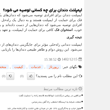
ایمپلنت دندان برای چه کسانی توصیه می شود؟
ایمپلنت دندان برای افرادی توصیه می‌شود که دندان‌های ی
فک برای حمایت از ایمپلنت هستند و به دنبال یک راه‌حل 
افرادی توصیه می‌شود که دندان‌هایی از دست داده‌اند و 
خوب،
استخوان فک
کافی برای حمایت از ایمپلنت، و تعهد 
نتیجه گیری
ایمپلنت دندانی راه‌حلی مؤثر برای جایگزینی دندان‌های
می‌شود. این روش دوام و ظاهر طبیعی دندان‌ها را بازیابی م
1402/12/15
15:38:52
تگهای خبر:
رپورتاژ
,
خدمات
,
كیفیت
,
متخ
این مطلب نام را می پسندید؟
(0)
(0)
تازه ترین مطالب مرتبط
عراقچی در پیامی درگذشت ابوالقاسم قاسم زاده را تسلیت گفت
حملات شبانه به ایستگاه انشعاب راه آهن بندرعباس
مجوز جذب و به کارگیری ۱۳۸ نفر در میدان نفتی خشت و کنارتخته صادر شد