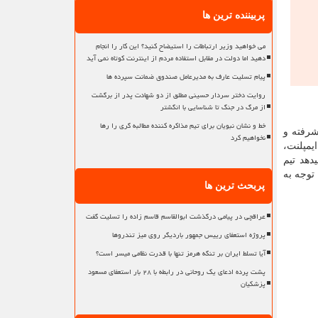
پربیننده ترین ها
می خواهید وزیر ارتباطات را استیضاح کنید؟ این کار را انجام
دهید اما دولت در مقابل استفاده مردم از اینترنت کوتاه نمی آید
پیام تسلیت عارف به مدیرعامل صندوق ضمانت سپرده ها
روایت دختر سردار حسینی مطلق از دو شهادت پدر از برگشت
از مرگ در جنگ تا شناسایی با انگشتر
خط و نشان نبویان برای تیم مذاکره کننده مطالبه گری را رها
شرفته و
نخواهیم کرد
یمپلنت،
دهد تیم
توجه به
پربحث ترین ها
عراقچی در پیامی درگذشت ابوالقاسم قاسم زاده را تسلیت گفت
پروژه استعفای رییس جمهور باردیگر روی میز تندروها
آیا تسلط ایران بر تنگه هرمز تنها با قدرت نظامی میسر است؟
پشت پرده ادعای یک روحانی در رابطه با ۲۸ بار استعفای مسعود
پزشکیان