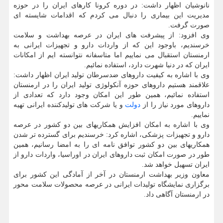
نانوشیان اظهار داشت: در دوره کرونا کارهای ایران را در حوزه
مدیریت این بیماری را دنبال می کردم که اقدامات شایسته ای
صورت گرفت.
وی افزود: از پیشرفت های ایران در عرصه بهداشت و سلامت
خرسندیم، باوجود این که از واردات دارو و تجهیزات ایرانی به
ارمنستان استقبال می نماییم اما متاسفانه نتوانسته ایم از امکانات
ایران که در دنیا شهرت دارد، استفاده نمائیم.
وی با اشاره به کیفیت داروهای ضدسرطان تولید ایران اظهار داشت:
علاقمند هستیم داروهای حوزه آنکولوژی تولید ایران را در ارمنستان
استفاده نمائیم، همین طور این امکان وجود دارد که تعدادی از
داروهای مورد نیاز را از
دولت
و یا شرکت های تولیدکننده ایرانی تهیه
نماییم.
وی با اشاره به امکان افزایش همکاریهای بین دو کشور در عرصه
دارو و تجهیزات پزشکی، اشاره کرد: خرسندیم برای گسترده تر شدن
همکاریهای بین دو کشور توافق نامه ای را به امضا رسانیم، همین
طور در صورت امکان ثبت داروهای ایران در اوراسیا، واردات دارو از
ایران تسهیل خواهد شد.
معاون وزیر بهداشت ارمنستان در آخر از آمادگی این کشور برای
برگزاری نمایشگاه تولیدات ایرانی در عرصه محصولات سلامت محور
در ارمنستان آگاهی داد.