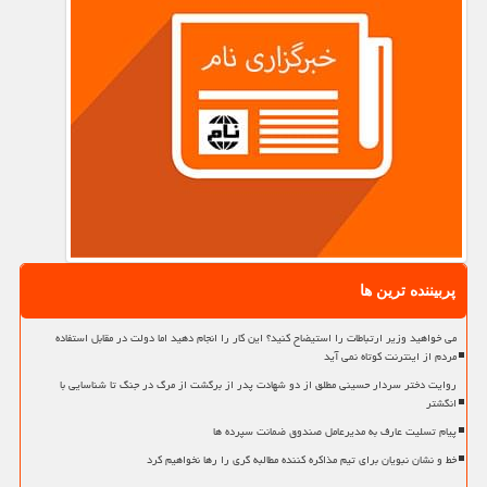
پربیننده ترین ها
می خواهید وزیر ارتباطات را استیضاح کنید؟ این کار را انجام دهید اما دولت در مقابل استفاده
مردم از اینترنت کوتاه نمی آید
روایت دختر سردار حسینی مطلق از دو شهادت پدر از برگشت از مرگ در جنگ تا شناسایی با
انگشتر
پیام تسلیت عارف به مدیرعامل صندوق ضمانت سپرده ها
خط و نشان نبویان برای تیم مذاکره کننده مطالبه گری را رها نخواهیم کرد