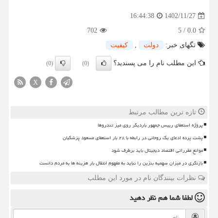
1402/11/27
16:44:38
702
5
/
0.0
تگهای خبر:
دولت
,
كیفیت
این مطلب نام را می پسندید؟
(0)
(0)
X
تازه ترین مطالب مرتبط
پروژه استعفای رییس جمهور باردیگر روی میز تندروها
پشت پرده ادعای یک روحانی در رابطه با ۲۸ بار استعفای مسعود پزشکیان
موانع مقرراتی اقتصاد دیجیتال باید برطرف شود
بازنگری در میزان سهمیه بنزین را نباید به مفهوم انتقال بار هزینه ها به مردم دانست
نظرات بینندگان نام در مورد این مطلب
لطفا شما هم
نظر دهید