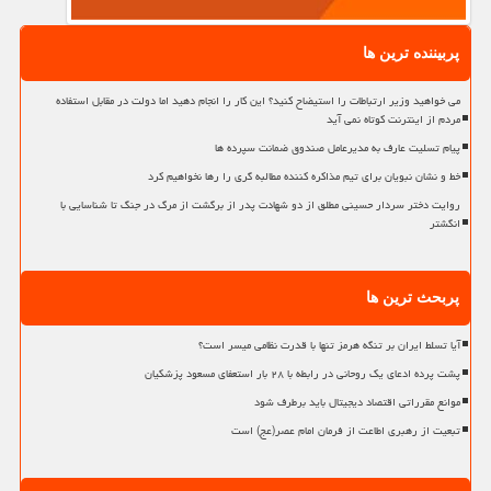
پربیننده ترین ها
می خواهید وزیر ارتباطات را استیضاح کنید؟ این کار را انجام دهید اما دولت در مقابل استفاده
مردم از اینترنت کوتاه نمی آید
پیام تسلیت عارف به مدیرعامل صندوق ضمانت سپرده ها
خط و نشان نبویان برای تیم مذاکره کننده مطالبه گری را رها نخواهیم کرد
روایت دختر سردار حسینی مطلق از دو شهادت پدر از برگشت از مرگ در جنگ تا شناسایی با
انگشتر
پربحث ترین ها
آیا تسلط ایران بر تنگه هرمز تنها با قدرت نظامی میسر است؟
پشت پرده ادعای یک روحانی در رابطه با ۲۸ بار استعفای مسعود پزشکیان
موانع مقرراتی اقتصاد دیجیتال باید برطرف شود
تبعیت از رهبری اطاعت از فرمان امام عصر(عج) است