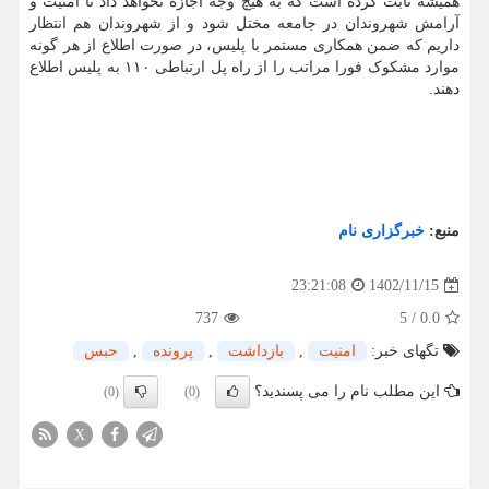
همیشه ثابت کرده است که به هیچ وجه اجازه نخواهد داد تا امنیت و
آرامش شهروندان در جامعه مختل شود و از شهروندان هم انتظار
داریم که ضمن همکاری مستمر با پلیس، در صورت اطلاع از هر گونه
موارد مشکوک فورا مراتب را از راه پل ارتباطی ۱۱۰ به پلیس اطلاع
دهند.
منبع:
خبرگزاری نام
1402/11/15
23:21:08
737
5
/
0.0
تگهای خبر:
امنیت
,
بازداشت
,
پرونده
,
حبس
این مطلب نام را می پسندید؟
(0)
(0)
X