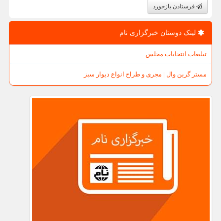
فرستادن بازخورد
لینک دوستان خبرگزاری نام
تبلیغات انتخابات مجلس
مستر گرین وال | مجری و طراح انواع دیوار سبز