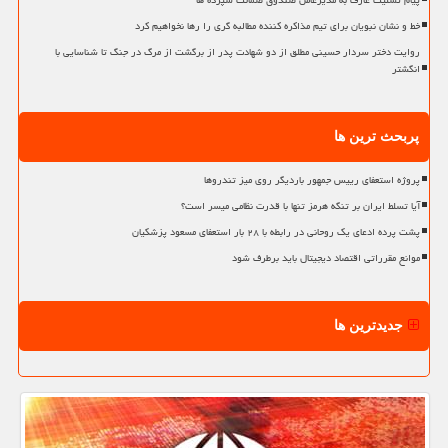
پیام تسلیت عارف به مدیرعامل صندوق ضمانت سپرده ها
خط و نشان نبویان برای تیم مذاکره کننده مطالبه گری را رها نخواهیم کرد
روایت دختر سردار حسینی مطلق از دو شهادت پدر از برگشت از مرگ در جنگ تا شناسایی با
انگشتر
پربحث ترین ها
پروژه استعفای رییس جمهور باردیگر روی میز تندروها
آیا تسلط ایران بر تنگه هرمز تنها با قدرت نظامی میسر است؟
پشت پرده ادعای یک روحانی در رابطه با ۲۸ بار استعفای مسعود پزشکیان
موانع مقرراتی اقتصاد دیجیتال باید برطرف شود
جدیدترین ها