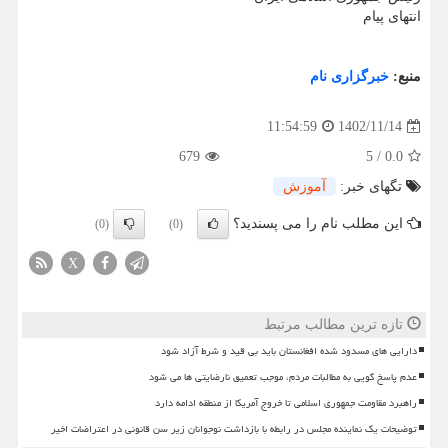
انتهای پیام
منبع:
خبرگزاری نام
1402/11/14
11:54:59
679
5
/
0.0
تگهای خبر:
آموزش
این مطلب نام را می پسندید؟
(0)
(0)
X
تازه ترین مطالب مرتبط
دارایی های مسدود شده افغانستان باید بی قید و شرط آزاد شود
عدم پاسخ گویی به مطالبات مردم، موجب تعمیق نارضایتی ها می شود
راهبرد مقاومت جمهوری اسلامی تا خروج آمریکا از منطقه ادامه دارد
توضیحات یک نماینده مجلس در رابطه با بازداشت نوجوانان زیر سن قانونی در اعتراضات اخیر