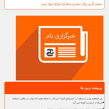
مستر گرین وال | مجری و طراح انواع دیوار سبز
پربیننده ترین ها
می خواهید وزیر ارتباطات را استیضاح کنید؟ این کار را انجام دهید اما دولت در مقابل استفاده
مردم از اینترنت کوتاه نمی آید