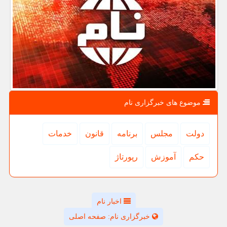
موضوع های خبرگزاری نام
دولت
مجلس
برنامه
قانون
خدمات
حكم
آموزش
رپورتاژ
اخبار نام
خبرگزاری نام: صفحه اصلی