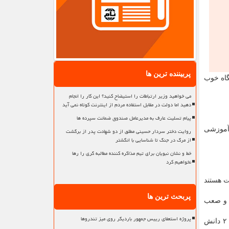
پربیننده ترین ها
گاه خوب
می خواهید وزیر ارتباطات را استیضاح کنید؟ این کار را انجام
دهید اما دولت در مقابل استفاده مردم از اینترنت کوتاه نمی آید
پیام تسلیت عارف به مدیرعامل صندوق ضمانت سپرده ها
ز فضای آموزشی
روایت دختر سردار حسینی مطلق از دو شهادت پدر از برگشت
از مرگ در جنگ تا شناسایی با انگشتر
خط و نشان نبویان برای تیم مذاکره کننده مطالبه گری را رها
نخواهیم کرد
 هستند
پربحث ترین ها
 و صعب
پروژه استعفای رییس جمهور باردیگر روی میز تندروها
وزیر آموزش و پرورش خاطرنشان کرد: معلمانی داریم که همراه با ایل نشینان کوچ میکنند، معلمانی داریم که در کلاسهایی که تنها ۱ یا ۲ دانش