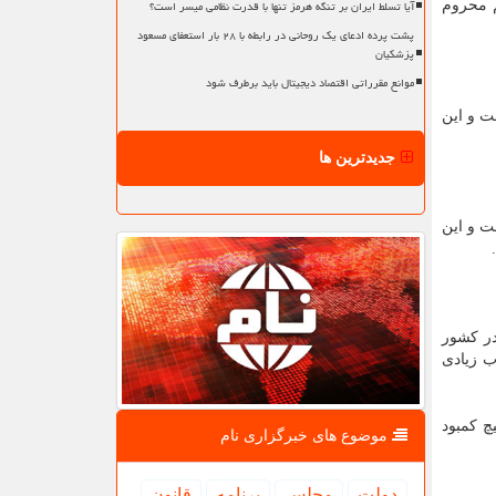
آیا تسلط ایران بر تنگه هرمز تنها با قدرت نظامی میسر است؟
م محروم
پشت پرده ادعای یک روحانی در رابطه با ۲۸ بار استعفای مسعود
پزشکیان
موانع مقرراتی اقتصاد دیجیتال باید برطرف شود
خ باسوادی در کشور به ۹۸ درصد رسیده است و این
جدیدترین ها
 ۲۰۰ باب آن در هرمزگان است و این
ر کشور
ن شتاب زیادی
چ کمبود
موضوع های خبرگزاری نام
دولت
مجلس
برنامه
قانون