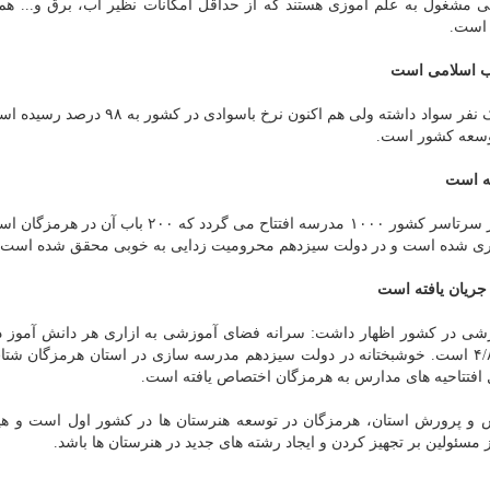
قی مشغول به علم آموزی هستند که از حداقل امکانات نظیر آب، برق و... ه
 است.
وی اظهار داشت: در زمان قبل از انقلاب از هر ۲ نفر تنها یک نفر سواد داشته ولی هم اکنون نر
وسعه کشور است.
ته است
وی بیان نمود: در دهه فجر سال جاری به صورت همزمان در سرتاسر کشور ۱۰۰۰ مدرسه افتتاح می گردد که
 مهری شده است و در دولت سیزدهم محرومیت زدایی به خوبی محقق شده است.
ریان یافته است
ی در کشور اظهار داشت: سرانه فضای آموزشی به ازاری هر دانش آموز د
۵/۲۳ متر مربع است که این سرانه در استان هرمزگان ۴/۸۰ است. خوشبختانه در دولت سیزدهم مدرسه سازی در استان هرمزگا
 افتتاحیه های مدارس به هرمزگان اختصاص یافته است.
زش و پرورش استان، هرمزگان در توسعه هنرستان ها در کشور اول است و هی
ز مسئولین بر تجهیز کردن و ایجاد رشته های جدید در هنرستان ها باشد.