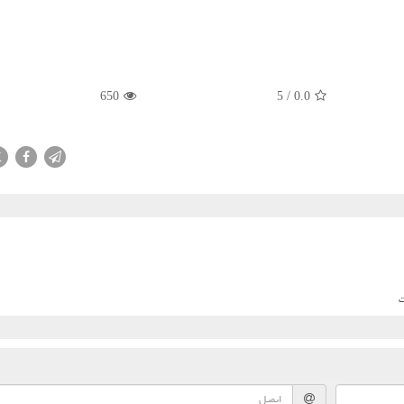
650
5
/
0.0
X
ت