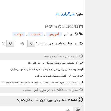
منبع:
خبرگزاری نام
1402/11/12
16:35:40
تگهای خبر:
آموزش
,
خدمات
,
دولت
این مطلب نام را می پسندید؟
(0)
(0)
تازه ترین مطالب مرتبط
پروژه استعفای رییس جمهور باردیگر روی میز تندروها
پشت پرده ادعای یک روحانی در رابطه با ۲۸ بار استعفای مسعود پزشکیان
موانع مقرراتی اقتصاد دیجیتال باید برطرف شود
بازنگری در میزان سهمیه بنزین را نباید به مفهوم انتقال بار هزینه ها به مردم دانس
نظرات بینندگان نام در مورد این مطلب
لطفا شما هم
در مورد این مطلب
نظر دهید