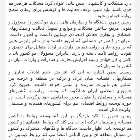
دارد مشکلات و کاستیهایی پیش بیاید، عنوان کرد: مشکلات هر قدر هم
جدی باشند نباید سبب توقف فعالیت ها و کوشش برای ارتقای سطح
روابط فیمابین شود.
رییس جمهور دستگاه ها و سازمان های اداری دو کشور را مسؤول و
متولی مرتفع ساختن مشکلات و موانع و تسهیل فعالیت و همکاریهای
اقتصادی و تجاری فعالان اقتصادی فیمابین دانست و اظهار داشت:
سران دو کشور در جلساتی که امروز داشتند و در تمام رایزنی هایی
که در روند جاری روابط فیمابین دارند، بر اراده متقابل برای تعمیق و
تقویت روابط تاکید داشته و دارند، بنابراین مسؤولان دو کشور باید با
تلاش و کار جهادی زمینه افزایش تجارت و صادرات و واردات میان دو
کشور را تسهیل کنند.
رییسی ضمن اشاره به این که افزایش حجم تبادلات تجاری و
همکاریهای اقتصادی میان ایران و ترکیه در منطقه و عرصه بین
المللی هم تأثیرات سازنده و مثبتی خواهد داشت، تصریح کرد:
جمهوری اسلامی ایران همانگونه که توسعه روابط با کشورهای
همسایه و مسلمان را بعنوان محور دیپلماسی خود برگزیده است، در
حوزه توسعه روابط اقتصادی هم برای کشورهای همسایه و مسلمان
اولویت قائل است.
رییس جمهور با تاکید باردیگر بر این که توسعه روابط با کشور
همسایه و مسلمان ترکیه ایجاب می کند که روابط اقتصادی دو کشور
هم توسعه یابد، اظهار داشت: دیدگاه ها و نگاههای مشترک دو کشور
در مسائل منطقه ای و بین المللی اقتضا می کند روابط فیمابین در