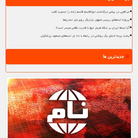
عراقچی در پیامی درگذشت ابوالقاسم قاسم زاده را تسلیت گفت
پروژه استعفای رییس جمهور باردیگر روی میز تندروها
آیا تسلط ایران بر تنگه هرمز تنها با قدرت نظامی میسر است؟
پشت پرده ادعای یک روحانی در رابطه با ۲۸ بار استعفای مسعود پزشکیان
جدیدترین ها