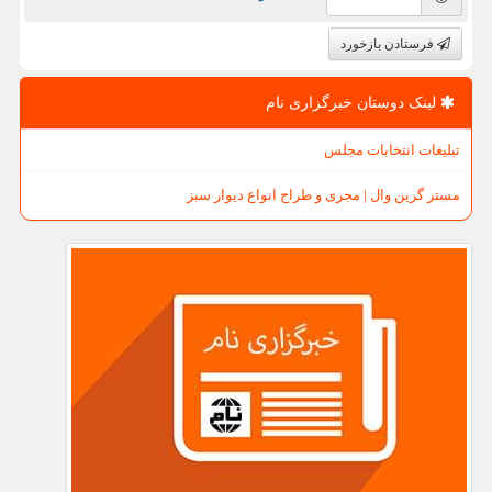
فرستادن بازخورد
لینک دوستان خبرگزاری نام
تبلیغات انتخابات مجلس
مستر گرین وال | مجری و طراح انواع دیوار سبز