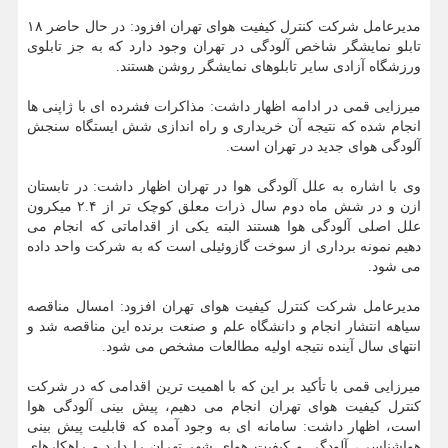
مدیرعامل شرکت کنترل کیفیت هوای تهران افزود: در حال حاضر ۱۸
تابلو نمایشگر شاخص آلودگی در تهران وجود دارد که به جز تابلوی
ورزشگاه آزادی سایر تابلوهای نمایشگر روشن هستند.
میرزایی قمی در ادامه اظهار داشت: مذاکرات فشرده ای با ژاپنی ها
انجام شده که نتیجه آن خریداری و راه اندازی شش ایستگاه سنجش
آلودگی هوای جدید در تهران است.
وی با اشاره به علل آلودگی هوا در تهران اظهار داشت: در تابستان
ازن و در شش ماه دوم سال ذرات معلق کوچک تر از ۲.۴ میکرون
علل اصلی آلودگی هوا هستند البته یکی از اقداماتی که انجام می
دهیم نمونه برداری از سوخت گازوئیلی است که به شرکت واحد داده
می شود.
مدیرعامل شرکت کنترل کیفیت هوای تهران افزود: امسال مناقصه
سیاهه انتشار انجام و دانشگاه علم و صنعت برنده این مناقصه شد و
انتهای سال آینده نتیجه اولیه مطالعات مشخص می شود.
میرزایی قمی با تأکید بر این که با اهمیت ترین اقدامی که در شرکت
کنترل کیفیت هوای تهران انجام می دهیم، پیش بینی آلودگی هوا
است، اظهار داشت: سامانه ای به وجود آمده که قابلیت پیش بینی
هواشناسی، آلودگی و کیفیت هوای شهر تهران را دارد و راهکارهای