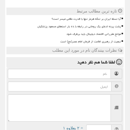
تازه ترین مطالب مرتبط
آیا تسلط ایران بر تنگه هرمز تنها با قدرت نظامی میسر است؟
پشت پرده ادعای یک روحانی در رابطه با ۲۸ بار استعفای مسعود پزشکیان
موانع مقرراتی اقتصاد دیجیتال باید برطرف شود
تبعیت از رهبری اطاعت از فرمان امام عصر(عج) است
نظرات بینندگان نام در مورد این مطلب
لطفا شما هم
نظر دهید
= ۲ بعلاوه ۱