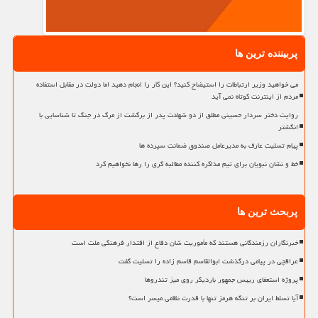
پربیننده ترین ها
می خواهید وزیر ارتباطات را استیضاح کنید؟ این کار را انجام دهید اما دولت در مقابل استفاده
مردم از اینترنت کوتاه نمی آید
روایت دختر سردار حسینی مطلق از دو شهادت پدر از برگشت از مرگ در جنگ تا شناسایی با
انگشتر
پیام تسلیت عارف به مدیرعامل صندوق ضمانت سپرده ها
خط و نشان نبویان برای تیم مذاکره کننده مطالبه گری را رها نخواهیم کرد
پربحث ترین ها
خبرنگاران رزمندگانی هستند که مأموریت شان دفاع از اقتدار فرهنگی ملت است
عراقچی در پیامی درگذشت ابوالقاسم قاسم زاده را تسلیت گفت
پروژه استعفای رییس جمهور باردیگر روی میز تندروها
آیا تسلط ایران بر تنگه هرمز تنها با قدرت نظامی میسر است؟