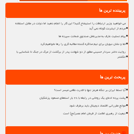
پربیننده ترین ها
می خواهید وزیر ارتباطات را استیضاح کنید؟ این کار را انجام دهید اما دولت در مقابل استفاده
مردم از اینترنت کوتاه نمی آید
پیام تسلیت عارف به مدیرعامل صندوق ضمانت سپرده ها
خط و نشان نبویان برای تیم مذاکره کننده مطالبه گری را رها نخواهیم کرد
روایت دختر سردار حسینی مطلق از دو شهادت پدر از برگشت از مرگ در جنگ تا شناسایی با
انگشتر
پربحث ترین ها
آیا تسلط ایران بر تنگه هرمز تنها با قدرت نظامی میسر است؟
پشت پرده ادعای یک روحانی در رابطه با ۲۸ بار استعفای مسعود پزشکیان
موانع مقرراتی اقتصاد دیجیتال باید برطرف شود
تبعیت از رهبری اطاعت از فرمان امام عصر(عج) است
جدیدترین ها