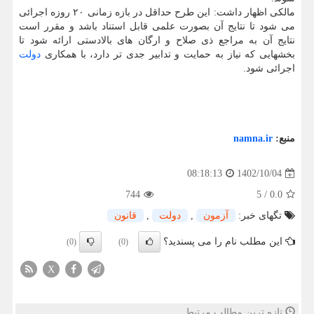
مالکی اظهار داشت: این طرح حداقل در بازه زمانی ۲۰ روزه اجرائی
می شود تا نتایج آن بصورت علمی قابل استناد باشد و مقرر است
نتایج آن به مراجع ذی صلاح و ارگان های بالادستی ارائه شود تا
بخشهایی که نیاز به حمایت و تدابیر جدی تر دارد، با همکاری
دولت
اجرائی شود.
منبع:
namna.ir
1402/10/04
08:18:13
744
5
/
0.0
تگهای خبر:
آزمون
,
دولت
,
قانون
این مطلب نام را می پسندید؟
(0)
(0)
X
تازه ترین مطالب مرتبط