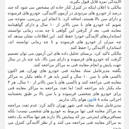
آلایندگی نمره قابل قبول بگیرند.
مالکی با اعلان اینکه در کنترل کنار جاده ای مشخص می شود که چند
درصد از خودرو های مردودی در آزمون آلایندگی، خودرو های فرسوده
و دارای سن بالا هستند، اضافه کرد: با انجام این بررسی، متوجه می
شویم که خودرو های با سن بالاتر از ۱۰ سال و دارای گواهینامه
معاینه فنی، بعد از گرفتن این گواهی تا چه مدت زمانی توانستند
استانداردهای آلایندگی خودرا حفظ کنند. این اطلاعات نشان میدهد که
چه میزان از خودرو های فرسوده و تا چه زمانی توانسته اند،
استاندارد آلایندگی را حفظ کنند.
مالکی تاکید کرد: برمبنای تحلیل داده های این آزمون می توان تصمیم
گرفت که خودرو های فرسوده و دارای سن بالا، باید چند بار در سال
جهت پایش و انجام معاینه فنی به مراکز مراجعه کنند.
بگفته مدیرعامل ستاد معاینه فنی خودرو های تهران، هم اکنون
تاکسی های با سن ۱۰ سال و کمتر باید هر ۶ ماهه یکبار به مراکز
معاینه فنی مراجعه کنند و تاکسی های با سن بالاتر از ۱۰ سال، هر ۳
ماه یکبار باید مراجعه کنند؛ اما تعدد مراجعه به مراکز معاینه فنی
برای خودرو های شخصی فرسوده و با سن بالا بر طبق بخشنامه
اجرائی ماده ۸
قانون
هوای پاک نداریم.
مدیرعامل ستاد معاینه فنی شهر تهران تاکید کرد: عدم تعدد مراجعه
به مراکز معاینه فنی تنها مربوط به خودرو های شخصی نیست؛ بلکه
مسافربرهای اینترنتی نیز که پیمایش بالا دارند هم تنها سالانه یک دفعه
به مراکز معاینه فنی مراجعه می کنند و از نظر آلایندگی کنترل می
شوند.