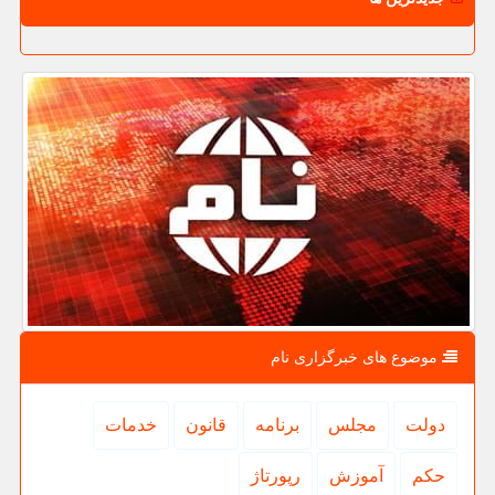
موضوع های خبرگزاری نام
دولت
مجلس
برنامه
قانون
خدمات
حكم
آموزش
رپورتاژ