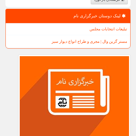
لینک دوستان خبرگزاری نام
تبلیغات انتخابات مجلس
مستر گرین وال | مجری و طراح انواع دیوار سبز