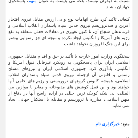
نسبت به دیگران نیستند، بلکه می بایست به عنوان
متهم
، پاسخگوی
جهانیان باشند.
کنعانی تاکید کرد طرح اتهامات پوچ و بی ارزش مقابل نیروی افتخار
آفرین و ضدتروریسم نیروی قدس سپاه پاسداران انقلاب اسلامی و
فرماندهان شجاع آن، تا کنون تغییری در معادلات فعلی منطقه به نفع
رژیم های آمریکا و انگلیس ایجاد نکرده و نتیجه ای جز رسوایی بیشتر
برای این جنگ افروزان نخواهد داشت.
سخنگوی وزارت امور خارجه با تأکید بر حق و اقدام متقابل جمهوری
اسلامی ایران برای پاسخگویی به رویکرد غیرقابل قبول آمریکا و
انگلیس، یادآوری کرد: جمهوری اسلامی ایران و نیروهای مسلح
رسمی و قانونی آن ازجمله نیروی قدس سپاه پاسداران انقلاب
اسلامی، همیشه کابوس گروههای تروریستی و رژیم های حامی آنها
خواهند بود و این قبیل کوشش های مذبوحانه و مغایر با موازین بین
المللی، بی شک کوچک ترین خللی در اراده راسخ آنها در دفاع از
میهن اسلامی، مبارزه با تروریسم و مقابله با استکبار جهانی ایجاد
نمی نماید.
منبع:
خبرگزاری نام