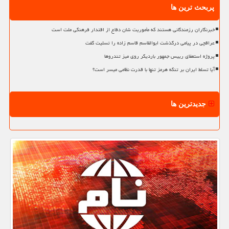
پربحث ترین ها
خبرنگاران رزمندگانی هستند که مأموریت شان دفاع از اقتدار فرهنگی ملت است
عراقچی در پیامی درگذشت ابوالقاسم قاسم زاده را تسلیت گفت
پروژه استعفای رییس جمهور باردیگر روی میز تندروها
آیا تسلط ایران بر تنگه هرمز تنها با قدرت نظامی میسر است؟
جدیدترین ها