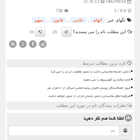
1402/09/24
21:16:13
730
5
/
0.0
تگهای خبر:
اتهام
,
حامی
,
قانون
,
متهم
این مطلب نام را می پسندید؟
(0)
(0)
X
تازه ترین مطالب مرتبط
دشمن اشتباه محاسباتی داشت و تصور مقاومت ایران را نمی کرد
اجازه واگذاری آلومینیوم را نمی دهیم
عبور امضاکنندگان پویش حامیان بیانیه مجلس خبرگان از ۱۷هزار نفر
هرگونه خطای محاسباتی دشمن پاسخی فراتر از تصور خواهد داشت
نظرات بینندگان نام در مورد این مطلب
لطفا شما هم
نظر دهید