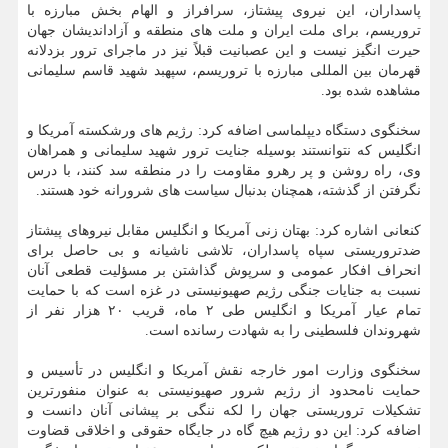
پاسداران، این نیروی پیشتاز، سرافراز و الهام بخش مبارزه با
تروریسم، برای ملت ایران و ملت های منطقه و آزاداندیشان جهان
حیرت انگیز نیست و این عصبانیت قبلاً نیز در ماجرای ترور بزدلانه
قهرمان بین المللی مبارزه با تروریسم، سپهبد شهید قاسم سلیمانی
مشاهده شده بود.
سخنگوی دستگاه دیپلماسی اضافه کرد: رژیم های ورشکسته آمریکا و
انگلیس که نتوانستند بوسیله جنایت ترور شهید سلیمانی و همراهان
وی، راه روشن و پر رهرو مقاومت را در منطقه سد کنند، با درس
نگرفتن از گذشته، همچنان بدنبال سیاست های شرورانه خود هستند.
کنعانی اشاره کرد: بهتان زنی آمریکا و انگلیس مقابل نیروهای پیشتاز
ضدتروریستی سپاه پاسداران، تلاشی ناشیانه و بی حاصل برای
انحراف افکار عمومی و سرپوش گذاشتن بر مسؤلیت قطعی آنان
نسبت به جنایات جنگی رژیم صهیونیستی در غزه است که با حمایت
تمام عیار آمریکا و انگلیس طی ۲ ماه، قریب ۲۰ هزار نفر از
شهروندان فلسطینی را به شهادت رسانده است.
سخنگوی وزارت امور خارجه نقش آمریکا و انگلیس در تأسیس و
حمایت نامحدود از رژیم شرور صهیونیستی به عنوان منفورترین
تشکیلات تروریستی جهان را لکه ننگی بر پیشانی آنان دانست و
اضافه کرد: این دو رژیم هیچ گاه در جایگاه حقوقی و اخلاقی قضاوت