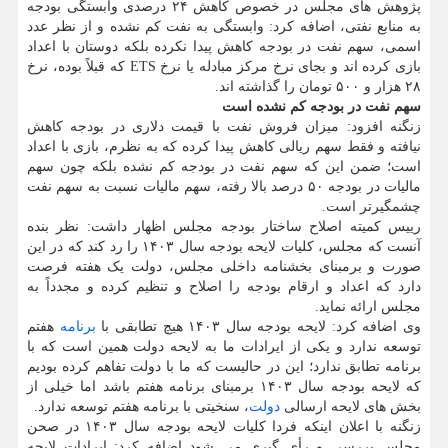
پژوهش های مجلس در خصوص کاهش ۲۴ درصدی وابستگی بودجه
به منابع نفتی، اضافه کرد: وابستگی به نفت کم نشده و از نظر عدد
اسمی، سهم نفت در بودجه کاهش پیدا نکرده بلکه دوستان با اعداد
بازی کرده اند و بجای نرخ مرکز مبادله یا نرخ ETS که قبلاً بوده، نرخ
۲۸ هزار و ۵۰۰ تومان را گذاشته اند.
سهم نفت در بودجه کم نشده است
زنگنه افزود: میزان فروش نفت با قیمت دلاری در بودجه کاهش
نیافته و فقط سهم ریالی کاهش پیدا کرده که به نظرم، بازی با اعداد
است؛ ضمن این که سهم نفت در بودجه کم نشده بلکه چون سهم
مالیات در بودجه ۵۰ درصد بالا رفته، سهم مالیات نسبت به سهم نفت
چشمگیرتر است.
رییس کمیته اصلاح ساختار بودجه مجلس اظهار داشت: نظر بنده
آنست که مجلس، کلیات لایحه بودجه سال ۱۴۰۳ را رد کند که در این
صورت و برمبنای بخشنامه داخلی مجلس، دولت یک هفته فرصت
دارد که اعداد و ارقام بودجه را اصلاح و تنظیم کرده و مجدداً به
مجلس ارائه نماید.
وی اضافه کرد: لایحه بودجه سال ۱۴۰۳ هیچ تطابقی با
برنامه
هفتم
توسعه ندارد و یکی از ایرادات ما به لایحه دولت همین است که با
برنامه تطابق ندارد؛ این در حالیست که ما با دولت تفاهم کرده بودیم
که لایحه بودجه سال ۱۴۰۳ برمبنای برنامه هفتم باشد اما خیلی از
بخش های لایحه ارسالی
دولت
، سنخیتی با برنامه هفتم توسعه ندارد.
زنگنه با اعلان اینکه فردا کلیات لایحه بودجه سال ۱۴۰۳ در صحن
مجلس بررسی و رأی گیری می شود اضافه کرد: ایرادات لایحه