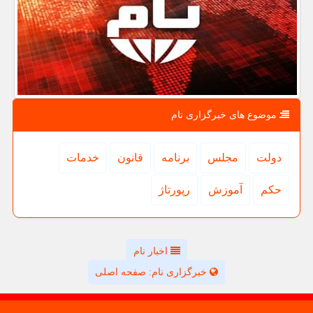
موضوع های خبرگزاری نام
دولت
مجلس
برنامه
قانون
خدمات
حكم
آموزش
رپورتاژ
اخبار نام
خبرگزاری نام: صفحه اصلی