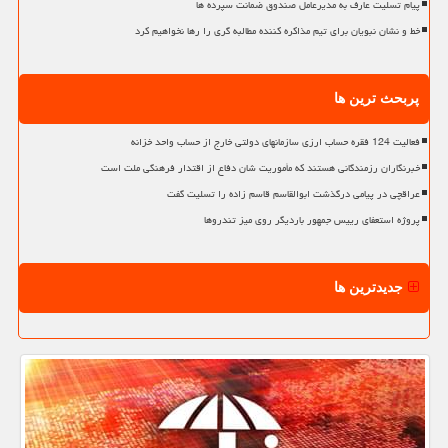
پیام تسلیت عارف به مدیرعامل صندوق ضمانت سپرده ها
خط و نشان نبویان برای تیم مذاکره کننده مطالبه گری را رها نخواهیم کرد
پربحث ترین ها
فعالیت 124 فقره حساب ارزی سازمانهای دولتی خارج از حساب واحد خزانه
خبرنگاران رزمندگانی هستند که مأموریت شان دفاع از اقتدار فرهنگی ملت است
عراقچی در پیامی درگذشت ابوالقاسم قاسم زاده را تسلیت گفت
پروژه استعفای رییس جمهور باردیگر روی میز تندروها
جدیدترین ها