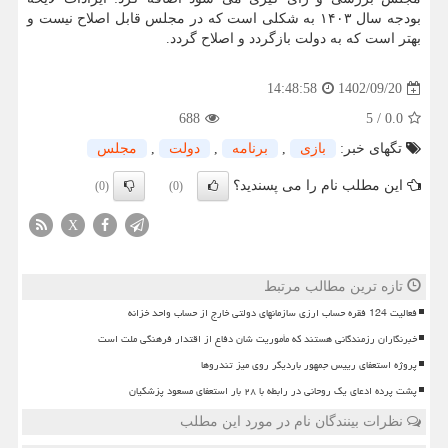
بودجه سال ۱۴۰۳ به شکلی است که در مجلس قابل اصلاح نیست و
بهتر است که به دولت بازگردد و اصلاح گردد.
1402/09/20
14:48:58
688
5
/
0.0
تگهای خبر:
بازی
,
برنامه
,
دولت
,
مجلس
این مطلب نام را می پسندید؟
(0)
(0)
X
تازه ترین مطالب مرتبط
فعالیت 124 فقره حساب ارزی سازمانهای دولتی خارج از حساب واحد خزانه
خبرنگاران رزمندگانی هستند که مأموریت شان دفاع از اقتدار فرهنگی ملت است
پروژه استعفای رییس جمهور باردیگر روی میز تندروها
پشت پرده ادعای یک روحانی در رابطه با ۲۸ بار استعفای مسعود پزشکیان
نظرات بینندگان نام در مورد این مطلب