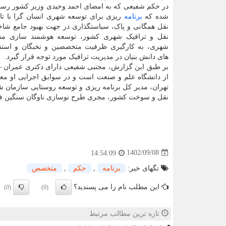
در حکم شفیعی که به امضای احمد وحیدی وزیر کشور رسید
شده که
برنامه
ریزی برای توسعه شهری انسان گرا با تاک
نقل همگانی و پاک، سیاستگذاری در جهت بهبود جامع شا
نقل و ترافیک شهری کشور، توسعه هوشمند سازی مدی
شهری، به کارگیری ظرفیت متخصصین و نخبگان و استف
های دانش بنیان در مدیریت ترافیک مورد توجه قرار گیرد.
بر طبق این گزارش، مجتبی شفیعی دارای دکتری عمران – 
از دانشگاه علم و صنعت است و در سوابق اجرایی او مع
تهران، مدیر کل برنامه ریزی و توسعه روستایی سازمان 
نقل و سوخت کشور، مجری طرح نوسازی ناوگان سنگین فر
1402/09/08
14:54:09
تگهای خبر:
برنامه
,
حكم
,
متخصص
این مطلب نام را می پسندید؟
(0)
(0)
تازه ترین مطالب مرتبط