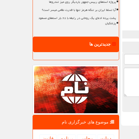
پروژه استعفای رییس جمهور باردیگر روی میز تندروها
آیا تسلط ایران بر تنگه هرمز تنها با قدرت نظامی میسر است؟
پشت پرده ادعای یک روحانی در رابطه با ۲۸ بار استعفای مسعود
پزشکیان
جدیدترین ها
موضوع های خبرگزاری نام
دولت
مجلس
برنامه
قانون