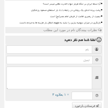
آیا تسلط ایران بر تنگه هرمز تنها با قدرت نظامی میسر است؟
پشت پرده ادعای یک روحانی در رابطه با ۲۸ بار استعفای مسعود پزشکیان
تبعیت از رهبری اطاعت از فرمان امام عصر(عج) است
بازنگری در میزان سهمیه بنزین را نباید به مفهوم انتقال بار هزینه ها به مردم دانست
نظرات بینندگان نام در مورد این مطلب
لطفا شما هم
نظر دهید
= ۱ بعلاوه ۳
فرستادن بازخورد