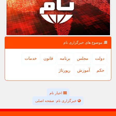
موضوع های خبرگزاری نام
دولت
مجلس
برنامه
قانون
خدمات
حكم
آموزش
رپورتاژ
اخبار نام
خبرگزاری نام: صفحه اصلی