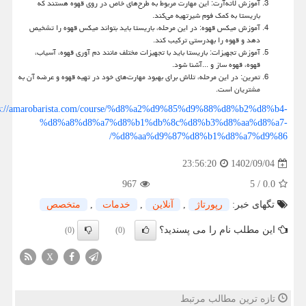
آموزش لاته‌آرت: این مهارت مربوط به طرح‌های خاص در روی قهوه هستند که
باریستا به کمک فوم شیرتهیه می‌کند.
آموزش میکس قهوه: در این مرحله، باریستا باید بتواند میکس قهوه را تشخیص
دهد و قهوه را بهدرستی ترکیب کند.
آموزش تجهیزات: باریستا باید با تجهیزات مختلف مانند دم آوری قهوه، آسیاب،
قهوه، قهوه ساز و
...
آشنا شود.
تمرین: در این مرحله، تلاش برای بهبود مهارت‌های خود در تهیه قهوه و عرضه آن به
مشتریان است.
https://amarobarista.com/course/%d8%a2%d9%85%d9%88%d8%b2%d8%b4-
%d8%a8%d8%a7%d8%b1%db%8c%d8%b3%d8%aa%d8%a7-
%d8%aa%d9%87%d8%b1%d8%a7%d9%86/
1402/09/04
23:56:20
967
5
/
0.0
تگهای خبر:
رپورتاژ
,
آنلاین
,
خدمات
,
متخصص
این مطلب نام را می پسندید؟
(0)
(0)
X
تازه ترین مطالب مرتبط