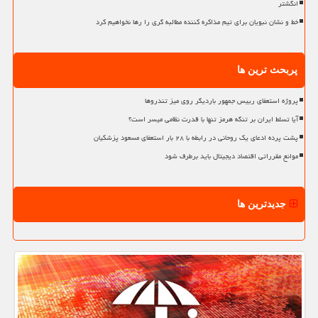
انگشتر
خط و نشان نبویان برای تیم مذاکره کننده مطالبه گری را رها نخواهیم کرد
پربحث ترین ها
پروژه استعفای رییس جمهور باردیگر روی میز تندروها
آیا تسلط ایران بر تنگه هرمز تنها با قدرت نظامی میسر است؟
پشت پرده ادعای یک روحانی در رابطه با ۲۸ بار استعفای مسعود پزشکیان
موانع مقرراتی اقتصاد دیجیتال باید برطرف شود
جدیدترین ها