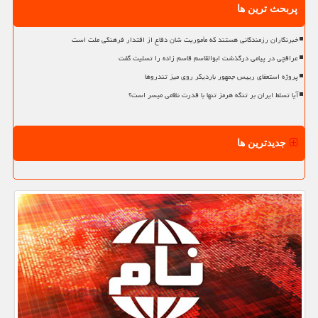
پربحث ترین ها
خبرنگاران رزمندگانی هستند که مأموریت شان دفاع از اقتدار فرهنگی ملت است
عراقچی در پیامی درگذشت ابوالقاسم قاسم زاده را تسلیت گفت
پروژه استعفای رییس جمهور باردیگر روی میز تندروها
آیا تسلط ایران بر تنگه هرمز تنها با قدرت نظامی میسر است؟
جدیدترین ها