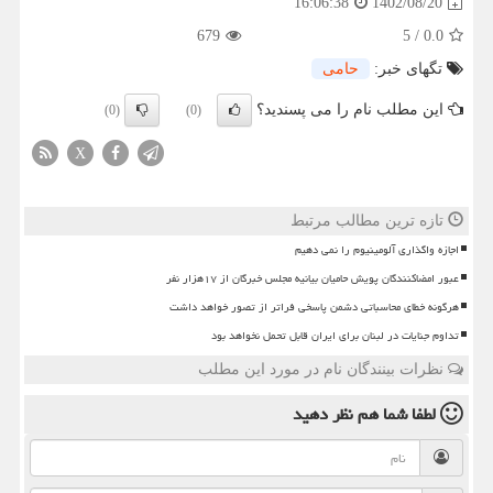
1402/08/20
16:06:38
679
5
/
0.0
تگهای خبر:
حامی
این مطلب نام را می پسندید؟
(0)
(0)
X
تازه ترین مطالب مرتبط
اجازه واگذاری آلومینیوم را نمی دهیم
عبور امضاکنندگان پویش حامیان بیانیه مجلس خبرگان از ۱۷هزار نفر
هرگونه خطای محاسباتی دشمن پاسخی فراتر از تصور خواهد داشت
تداوم جنایات در لبنان برای ایران قابل تحمل نخواهد بود
نظرات بینندگان نام در مورد این مطلب
لطفا شما هم
نظر دهید