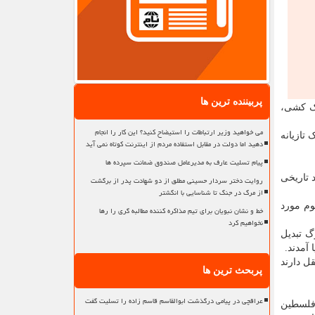
پربیننده ترین ها
دک کشی،
می خواهید وزیر ارتباطات را استیضاح کنید؟ این کار را انجام
تازیانه
دهید اما دولت در مقابل استفاده مردم از اینترنت کوتاه نمی آید
پیام تسلیت عارف به مدیرعامل صندوق ضمانت سپرده ها
 تاریخی
روایت دختر سردار حسینی مطلق از دو شهادت پدر از برگشت
از مرگ در جنگ تا شناسایی با انگشتر
لت فلسطین طی ۷۵ سال آواره و مظلوم مورد
خط و نشان نبویان برای تیم مذاکره کننده مطالبه گری را رها
نخواهیم کرد
 تبدیل
ل دارند
پربحث ترین ها
عراقچی در پیامی درگذشت ابوالقاسم قاسم زاده را تسلیت گفت
ایت مقابل مردم فلسطین