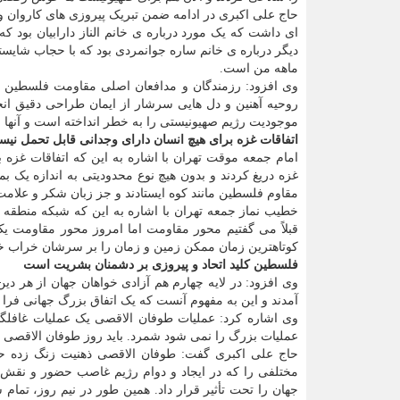
حاج علی اکبری در ادامه ضمن تبریک پیروزی های کاروان ور
ای داشت که یک مورد درباره ی خانم الناز دارابیان بود ک
دیگر درباره ی خانم ساره جوانمردی بود که با حجاب شایس
ماهه من است.
وی افزود: رزمندگان و مدافعان اصلی مقاومت فلسطین و
روحیه آهنین و دل هایی سرشار از ایمان طراحی دقیق ان
موجودیت رژیم صهیونیستی را به خطر انداخته است و آنها را
اتفاقات غزه برای هیچ انسان دارای وجدانی قابل تحمل نی
امام جمعه موقت تهران با اشاره به این که اتفاقات غزه 
مقاوم فلسطین مانند کوه ایستادند و جز زبان شکر و علامت
خطیب نماز جمعه تهران با اشاره به این که شبکه منطقه
قبلاً می گفتیم محور مقاومت اما امروز محور مقاومت یک
کوتاهترین زمان ممکن زمین و زمان را بر سرشان خراب خو
فلسطین کلید اتحاد و پیروزی بر دشمنان بشریت است
وی افزود: در لایه چهارم هم آزادی خواهان جهان از هر دین
آمدند و این به مفهوم آنست که یک اتفاق بزرگ جهانی فرا
وی اشاره کرد: عملیات طوفان الاقصی یک عملیات غافلگیر
عملیات بزرگ را نمی شود شمرد. باید روز طوفان الاقصی را 
حاج علی اکبری گفت: طوفان الاقصی ذهنیت زنگ زده حام
مختلفی را که در ایجاد و دوام رژیم غاصب حضور و نقش 
جهان را تحت تأثیر قرار داد. همین طور در نیم روز، تمام