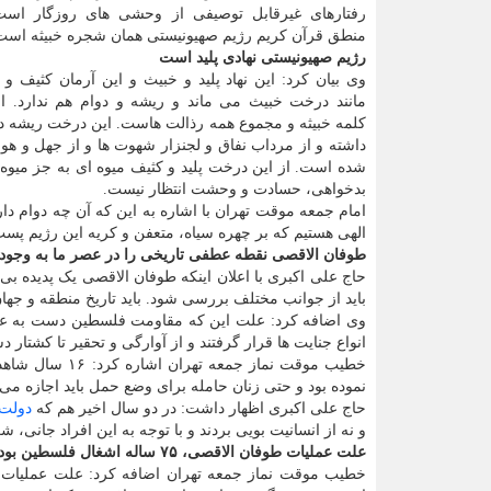
رفتارهای غیرقابل توصیفی از وحشی های روزگار است
منطق قرآن کریم رژیم صهیونیستی همان شجره خبیثه است
رژیم صهیونیستی نهادی پلید است
وی بیان کرد: این نهاد پلید و خبیث و این آرمان کثیف و 
مانند درخت خبیث می ماند و ریشه و دوام هم ندارد. ا
کلمه خبیثه و مجموع همه رذالت هاست. این درخت ریشه د
داشته و از مرداب نفاق و لجنزار شهوت ها و از جهل و هوا
شده است. از این درخت پلید و کثیف میوه ای به جز میوه
بدخواهی، حسادت و وحشت انتظار نیست.
امام جمعه موقت تهران با اشاره به این که آن چه دوام دار
الهی هستیم که بر چهره سیاه، متعفن و کریه این رژیم پست 
طوفان الاقصی نقطه عطفی تاریخی را در عصر ما به وجود 
حاج علی اکبری با اعلان اینکه طوفان الاقصی یک پدیده بی
باید از جوانب مختلف بررسی شود. باید تاریخ منطقه و جهان را به بعد و پ
انواع جنایت ها قرار گرفتند و از آوارگی و تحقیر تا کشتار د
خطیب موقت نماز جمعه تهران اشاره کرد: ۱۶ سال شاهد محاصره غزه از زمین، هوا و دریا بودیم و اسرائیل، غزه را به یک
نموده بود و حتی زنان حامله برای وضع حمل باید اجازه می گرفتند و در این سال ها بیش از ۸ 
حاج علی اکبری اظهار داشت: در دو سال اخیر هم که
دولت
و نه از انسانیت بویی بردند و با توجه به این افراد جان
علت عملیات طوفان الاقصی، ۷۵ ساله اشغال فلسطین بود