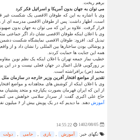
برهم ریخت.
می توان به جهان بدون آمریکا و اسرائیل فکر کرد
وی با اشاره به این که طوفان الاقصی یک شکست غیر قاب
است، اظهار داشت: پس از طوفان الاقصی مدرسه ای از راهب
قرار گرفت. علاوه بر این که می توان به جهان بدون صهیو
وی با اعلان اینکه طوفان الاقصی نشان داد اگر جماعتی متک
تبدیل کند، افزود: طوفان الاقصی نمایشگاه شکست دشمن
و پوشالی بودن ساختارها بین المللی را نشان داد و از واق
همه این جنایت ها حمایت کردند.
خطیب نماز جمعه تهران با اعلان اینکه یک نظم نوین مقاو
بر زورگویی قابل اعمال در جهان فعلی نیست و در این پ
محمد (ص) برافراشته است.
تقدیر از مواضع افتخار آفرین وزیر خارجه در سازمان ملل
وی با اعلان اینکه از کوشش های مجاهدانه و مواضع افتخ
از این که ایران قهرمان بصورت یکپارچه و متحد پشتیبان م
حاج علی اکبری گفت: از سردار سلامی خواهش می کنم عز
آموزش
دهند. ما دیدیم که در یک پویش بیش از ۶ میلیون نفر ثبت نام کردند.
1402/08/05
14:55:22
تگهای خبر:
آموزش
,
بازی
,
حامی
,
دولت