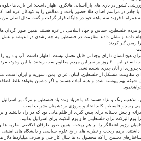
زشی کشور در بازی های پاراآسیایی هانگژو، اظهار داشت: این بازی ها جلوه ه
ه با چادر در مراسم اهدای طلا حضور یافت و مدالش را به کودکان غزه اهدا کر
ته همراه با فرزند سه ماهه خود در جایگاه قرار گرفت و گفت مدال اصلی من ن
 مردم فلسطین، حماس و جهاد اسلامی در غزه هستند. همین طور گردان های
جام دادند و نشان دادند مقاومت در فلسطین به چه رشدی در اندیشه و عمل 
 زمین گیر کردند.
ست
برای هیچ انسان دارای وجدانی قابل تحمل نیست، اظهار داشت: آب و دارو را 
غزه دریغ کردند و بدون هیچ نوع محدودیتی به اندازه یک بمب اتم در این ۲۰ روز بر سر این مردم مظلوم بمب ریختند. با این و
 پیروزی از آنان چیزی شنیده نشد.
 ای مقاومت متشکل از فلسطین، لبنان، عراق، یمن، سوریه و ایران است، مت
 شبکه بهم پیوسته شده و همه آماده هستند و اگر دشمن بخواهد غلط اضافه 
اهدنمود.
، مذهب، رنگ و نژاد هستند که با فریاد زنده باد فلسطین و مرگ بر اسرائیل ب
 می رسد و فلسطین کلید اتحاد و پیروزی بر دشمنان بشریت است.
انه و پیش دستانه برای پیش گیری از ظلم هایی بود که در راه داشتند و بر
یوم البرکت برای فلسطینی ها و یوم النکبت برای اسرائیل بدانیم.
یان رژیم اشغالگر را بر هم ریخت. همین طور طوفان الاقصی نظریه ها و
داشتند، برهم ریخت و نظریه های رایج علوم سیاسی و دانشگاه های امنیتی 
 ساختارهای دشمن را که محصول ده ها سال کار فنی و صرف میلیاردها دلار هزی