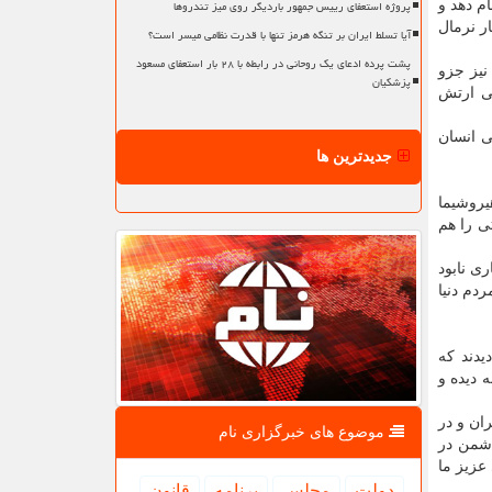
پروژه استعفای رییس جمهور باردیگر روی میز تندروها
م دهد و
کار نرمال
آیا تسلط ایران بر تنگه هرمز تنها با قدرت نظامی میسر است؟
پشت پرده ادعای یک روحانی در رابطه با ۲۸ بار استعفای مسعود
نیز جزو
پزشکیان
می ارتش
ی انسان
جدیدترین ها
جعه هیروشیما
ی را هم
ی نابود
ردم دنیا
یدند که
 دیده و
ان و در
موضوع های خبرگزاری نام
دشمن در
عزیز ما
دولت
مجلس
برنامه
قانون