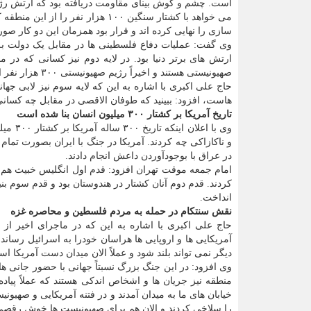
است. چشم و گوش بینای مقاومت دریافته بود که ارتش رژیم
می خواهد با کشتار سنگین ۱۰۰ هزا
سازی را نهایی کرده اند و قرار بود همزمان این دو کار صور
وی گفت: عملیات دفاع فلسطینی ها در مقابل یک دولت به 
ارتش های برتر دنیا بود. در لایه دوم نیز کسانی که در
صهیونیستی هستند و اخیراً رژیم صهیونیستی ۳۰۰ هزار نفر از آنان را فراخواند.
حاج علی اکبری با اشاره به این که لایه سوم نیز لابی جها
هاست، افزود: ببینید که طوفان الاقصی در مقابل چه کسانی
تاریخ آمریکا بر کشتار ۳۰۰ میلیون انسان بنا شده است
وی با 
و ناکازاکی چه کردند. آمریکا در جنگ با ایران بصورت تمام
در عراق با بوجودآوردن داعش انجام دادند.
امام جمعه موقت تهران افزود: قدم اول انگلیس خبیث هم ه
کردند. قدم دوم آنان کشتار در هندوستان بود و قدم سوم بنیا
انداخت.
نقش سنتکام در حمله به مردم فلسطین و محاصره غزه
حاج علی اکبری با اشاره به این که در ماجرای اخیر از
آمریکایی ها و اروپایی ها هراسان خودرا به اسرائیل رسان
دیگر نمی تواند بلند شود و عملاً الان میدان دست آمریکا ا
وی افزود: در این جنگ بزرگ نسبتاً جهانی با حضور جانی
منطقه نیز جریان ها و اشخاص اندکی هستند که عملاً پیاد
خیابان های ما به میدان آمدند و در فتنه آمریکایی و صهیون
را سلاخی کردند و الان هم برای صهیونیست ها خوش رقصی