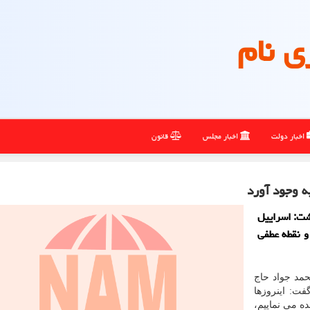
ی نام
اخبار دولت
اخبار مجلس
قانون
ه وجود آورد
شت: اسراییل
و نقطه عطفی
حمد جواد حاج
ت: اینروزها
ه می نماییم،