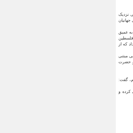
ی نزدیک
جهانیان
به عمیق
 فلسطین
د که از
ی مبتنی
 و حضرت
م، گفت:
 کرده و