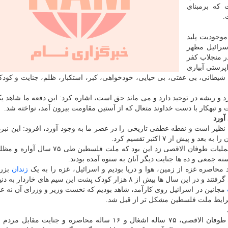
 که برمبنای
.
موجودیت پلید
سرائیل مظهر
ر منجلاب کفر
پرستی آبیاری
 شیطانی، بی عفتی، بی حیایی، خودخواهی، کبر، استکبار، ظلم، جنایت و کو
د و ریشه در توحید دارد و می ماند حق است، اشاره کرد: این دفعه ما شاهد یک 
و تبهکار با دست خداوند متعال که از آستین مقاومت بیرون آمد، نواخته شد.
آورد
 نظیر است و نقطه عطفی تاریخی را در عصر ما به وجود آورد، افزود: این نبرد
یش از ۷ اکتبر تقسیم کرد.
وی اضافه کرد: علت این که مقاومت فلسطین دست به عملیات طوفان الاقصی زد این بود که م
سته جمعی و ده ها جنایت دیگر آنان به ستوه آمده بودند.
زندان
بزرگ
هزار کودک پشت این سیم های خاردار به دنیا آمدند.
مجانین در اسرائیل روی کارآمد، شاهد بودیم که نخست وزیر و وزرای آن نه عق
ی، شرایط ملت فلسطین مشکل تر از قبل شد.
خطیب موقت نماز جمعه تهران اضافه کرد: علت عملیات طوفان الاقصی، ۷۵ ساله اشغال و ۱۶ ساله محاصره و جن