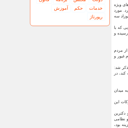
ای ویژه
خدمات
حكم
آموزش
د. مورد
وزاد سه
رپورتاژ
ی که با
رسیده و
از مردم
جود، مردم غیور و
ذکر شد:
کند، در
ه میدان
کات این
 دکترین
و نظامی
نه بود،