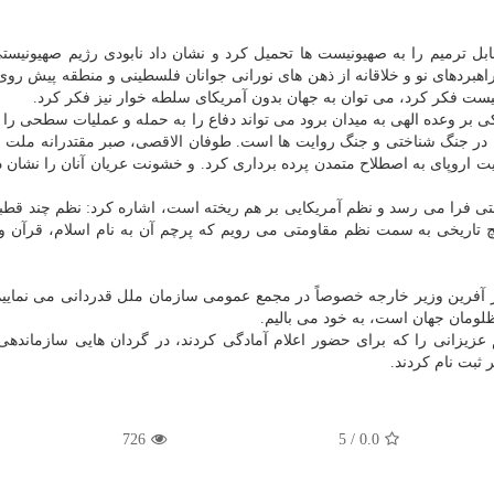
ل ترمیم را به صهیونیست ها تحمیل کرد و نشان داد نابودی رژیم صهیونیست
ردهای نو و خلاقانه از ذهن های نورانی جوانان فلسطینی و منطقه پیش روی 
نیست فکر کرد، می توان به جهان بدون آمریکای سلطه خوار نیز فکر کرد.
ی بر وعده الهی به میدان برود می تواند دفاع را به حمله و عملیات سطحی را 
 در جنگ شناختی و جنگ روایت ها است. طوفان الاقصی، صبر مقتدرانه ملت
عیت اروپای به اصطلاح متمدن پرده برداری کرد. و خشونت عریان آنان را نشان دا
متی فرا می رسد و نظم آمریکایی بر هم ریخته است، اشاره کرد: نظم چند قطب
یچ تاریخی به سمت نظم مقاومتی می رویم که پرچم آن به نام اسلام، قرآن
ار آفرین وزیر خارجه خصوصاً در مجمع عمومی سازمان ملل قدردانی می نمایی
ظلومان جهان است، به خود می بالیم.
یزانی را که برای حضور اعلام آمادگی کردند، در گردان هایی سازماندهی
726
5
/
0.0