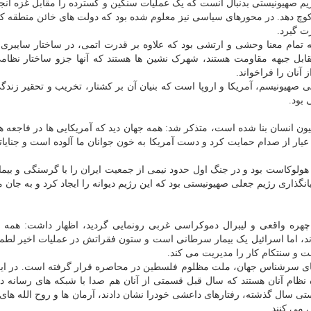
 صهیونیستی بدنبال آنست که یک عملیات سنگین و گسترده را مقابل غزه انجا
ر نفر را از این منطقه کوچ دهد. در محورهای سیاسی نیز معلوم شده بود که دولت های خائن منطقه 
ت گیرد.
تمام معنا وحشی و ارتشی بود که علاوه بر قدرت اتمی، در ساختار سایبری 
 مقابل جبهه مقاومت هستند، شهرک نشین ها هستند که آنها جزو ساختار نظا
نی صهیونیسم، آمریکا و اروپا است که بنیان آن بر کشتار، تخریب و تحقیر زندگ
 بود.
اعلان اینکه تاریخ ۳۰۰ ساله آمریکا بر کشتار ۳۰۰ میلیون انسان بنا شده است، متذکر شد: همه جهان دید که آمریکایی ها در فا
 عیار از صدام حمایت کرد و دست آمریکا به خون جوانان ما آلوده است و جنایات
ولوکاست بود و در جنگ اول حدود نیمی از جمعیت ایران را با گرسنگی و بیمار
نگذاری رژیم جعلی صهیونیستی بود که این رژیم دیوانه را ایجاد کرد و به جان م
 چهره واقعی و لیبرال دموکراسی غربی رونمایی گردید، اظهار داشت: همه د
دند، اما اسرائیل یک بیمار سرطانی است و ستون فقراتش در عملیات اخیر لطمه
ست و سنتکام کار را مدیریت می کند.
 های سرشناس جهان، ملت مظلوم فلسطین در محاصره قرار گرفته است. در ایر
ه نظام آنان هستند که سال قبل قسمتی از آنان هم صدا با شبکه های رسانه 
یستی سال گذشته، رفتارهای داعشی خودرا نشان دادند، آرمان ها و روح الله های 
 می کنند.