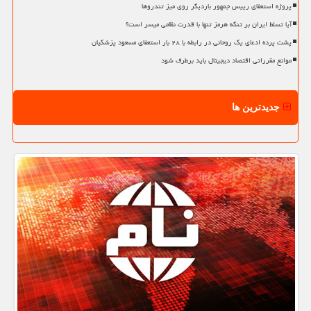
پروژه استعفای رییس جمهور باردیگر روی میز تندروها
آیا تسلط ایران بر تنگه هرمز تنها با قدرت نظامی میسر است؟
پشت پرده ادعای یک روحانی در رابطه با ۲۸ بار استعفای مسعود پزشکیان
موانع مقرراتی اقتصاد دیجیتال باید برطرف شود
جدیدترین ها