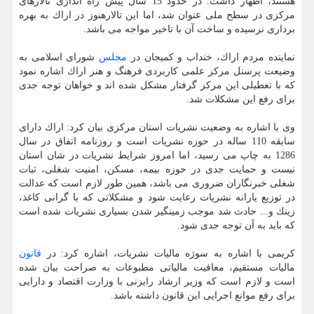
هستند، اظهار داشت: در حدود 15 سال پیش راه اندازی تالارهای
مركزی در سطح ملی عنوان شد، اما این تالارهنوز در اراك به بهره
برداری نرسیده و ساخت آن با تاخیر مواجه می باشد.
نماینده مردم اراك، خنداب و كمیجان در
مجلس
شورای اسلامی به
وضیعت پرسنل مركز علمی كاربردی فرهنگ و هنر اراك اشاره نمود
كه با تعطیلی این مركز گرفتار مشكل شده اند و خواهان توجه جدی
برای رفع این مشكلات شد.
وی با اشاره به وضعیت نشریات استان مركزی بیان كرد: اراك دارای
سابقه 110 ساله در حوزه نشریات است و روزنامه اتفاق در سال
1286 به چاپ می رسید، اما امروز شرایط نشریات در شان استان
نیست و حمایت جدی در حوزه بیمه، مسكن، امنیت شغلی، ثبات
شغلی خبرنگاران ضروری می باشد، همین طور لازم است كه عدالت
در توزیع یارانه نشریات رعایت شود و مشكلاتی كه با گرانی كاغذ،
زینك و... حادث شد موجب زمینگیر شدن بسیاری نشریات شده است
كه باید به آن توجه جدی شود.
كریمی با اشاره به سوژه مالیات نشریات، اشاره كرد: در
قانون
مالیات مستقیم، معافیت مالیاتی مطبوعات به صراحت بیان شده
است و لازم است كه وزیر ارشاد رایزنی با وزارت اقتصاد و دارایی
برای رفع موانع اجرایی این قانون داشته باشد.