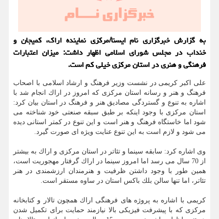
به گزارش خبرگزاری نام ایسنا/مركزی نماینده اراك، كمیجان و
خنداب در مجلس شورای اسلامی اظهار داشت: میزان اعتبارات
فرهنگی و هنری در استان مركزی خیلی كم است.
علی اكبر كریمی در نشست وزیر فرهنگ و ارشاد اسلامی با اصحاب
فرهنگ و هنر و رسانه استان مركزی كه امروز در اراك انجام شد با
اشاره به تنوع و گستردگی مصادیق هنر و فرهنگ در استان بیان كرد:
استان مركزی با وجود اینكه بر طبق سبقه صنعتی خود شناخته می
شود اما خاستگاه فرهنگ و هنر است و این تنوع در كمتر استانی دیده
می شود و لازم است به این تنوع عنایت ویژه ای صورت گیرد.
وی اشاره كرد: سابقه سینما و تئاتر در استان مركزی و اراك به بیشتر
از 70 سال می رسد اما امروز سینما در اراك گرفتار مهجوریت است،
همین طور با وجود داشتن ظرفیت و هنرمندان ارزشمندی در هنر
تئاتر، اما تنها سالن بلك باكس استان در ساوه مستقر است.
كریمی با اشاره به پروژه های فرهنگی اراك همچون تالار و كتابخانه
مركزی كه با پیشرفت فیزیكی بالا نیازمند حمایت برای تكمیل شدن