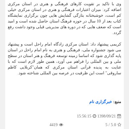
وی با تاكید بر تقویت كارهای فرهنگی و هنری در استان مركزی
اضافه كرد: میزان اعتبارات فرهنگی و هنری در استان مركزی خیلی
كم است، خوشبختانه بتازگی گشایش هایی چون برگزاری نمایشگاه
كتاب بعد از 10 سال در حوزه فرهنگ استان حاصل شده است و امید
است كه ضعف هایی كه در دوره های مدیریتی قبلی وجود داشت رفع
گردد.
كریمی پیشنهاد داد: استان مركزی زادگاه امام راحل است و پیشنهاد
می شود جشنواره ملی، فرهنگی و هنری به نام امام راحل در استان
پایه گذاری شود كه اساسا زمینه توسعه فرهنگ و هنر استان در سطح
ملی و بین المللی را فراهم می آورد، همین طور لازم است كه با
عنایت به پدیده قرآنی استان مركزی كه همان"كربلایی كاظم
ساروقی" است این ظرفیت در عرصه بین المللی شناخته شود.
منبع:
خبرگزاری نام
1398/09/21
15:56:15
4419
5
/
5.0