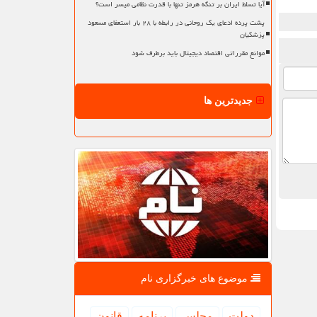
آیا تسلط ایران بر تنگه هرمز تنها با قدرت نظامی میسر است؟
پشت پرده ادعای یک روحانی در رابطه با ۲۸ بار استعفای مسعود
پزشکیان
موانع مقرراتی اقتصاد دیجیتال باید برطرف شود
جدیدترین ها
موضوع های خبرگزاری نام
دولت
مجلس
برنامه
قانون