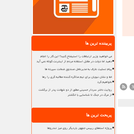
پربیننده ترین ها
می خواهید وزیر ارتباطات را استیضاح کنید؟ این کار را انجام
دهید اما دولت در مقابل استفاده مردم از اینترنت کوتاه نمی آید
پیام تسلیت عارف به مدیرعامل صندوق ضمانت سپرده ها
خط و نشان نبویان برای تیم مذاکره کننده مطالبه گری را رها
نخواهیم کرد
روایت دختر سردار حسینی مطلق از دو شهادت پدر از برگشت
از مرگ در جنگ تا شناسایی با انگشتر
پربحث ترین ها
پروژه استعفای رییس جمهور باردیگر روی میز تندروها