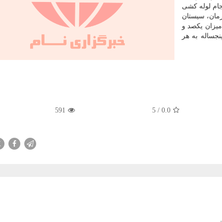
ام لوله کشی
رمان، سیستان
میزان یکصد و
رداخت پنجساله به هر
591
5
/
0.0
X
ت