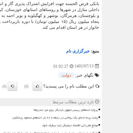
بانکی قرض الحسنه جهت افزایش اشتراک پذیری گاز و انج
داخلی منازل در شهرها و روستاهای استانهای خوزستان، ک
و بلوچستان، هرمزگان، بوشهر و کهگیلویه و بویر احمد به 
پنجاه میلیون ریال (۱۵ میلیون تومان) با دوره بازپ
خانوار در هر استان اقدام می کند.
منبع:
خبرگزاری نام
1402/07/13
01:02:27
تگهای خبر:
دولت
این مطلب نام را می پسندید؟
(0)
(0)
تازه ترین مطالب مرتبط
پروژه استعفای رییس جمهور باردیگر روی میز تندروها
پشت پرده ادعای یک روحانی در رابطه با ۲۸ بار استعفای مسعود پزشکیان
موانع مقرراتی اقتصاد دیجیتال باید برطرف شود
بازنگری در میزان سهمیه بنزین را نباید به مفهوم انتقال بار هزینه ها به مردم دانس