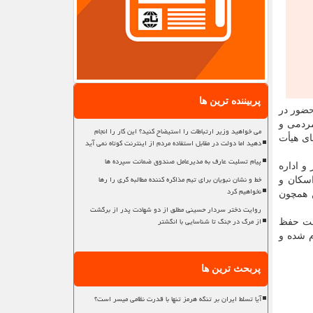
پربیننده ترین ها
حضور در
مردمی و
می خواهید وزیر ارتباطات را استیضاح کنید؟ این کار را انجام
ی هیأت
دهید اما دولت در مقابل استفاده مردم از اینترنت کوتاه نمی آید
پیام تسلیت عارف به مدیرعامل صندوق ضمانت سپرده ها
 اداره
خط و نشان نبویان برای تیم مذاکره کننده مطالبه گری را رها
اسکان و
نخواهیم کرد
ن همچون
روایت دختر سردار حسینی مطلق از دو شهادت پدر از برگشت
از مرگ در جنگ تا شناسایی با انگشتر
 جهت حفظ
م شده و
پربحث ترین ها
آیا تسلط ایران بر تنگه هرمز تنها با قدرت نظامی میسر است؟