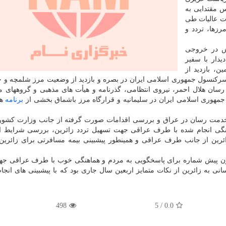
 مقتدایی به
ات عالیات طی
 مرزها، تردد و
ش در خروجی
یدار با سفیر
ن، بازدید از
 سرکنسول جمهوری اسلامی ایران در بصره و بازدید از وضعیت مرز شلمچه و 
دمت رسان هلال احمر، نیروی انتظامی، گذرنامه و هیأت های مذهبی و گروههای 
جمهوری اسلامی ایران در سلیمانیه و قرارگاه مرز باشماق بخشی از
برنامه
ها
دمت رسان در عراق و بررسی اقدامات صورت گرفته از جانب وزارت کشور و
اهنگی انجام شده با طرف عراقی جهت تسهیل تردد زائرین، بررسی شرایط 
ائرین از جانب طرف عراقی و همینطور پیشبینی بیمه مسافرتی برای زائری
اط عراق و ایران بدون پیش شماره برای پاسخگویی به مردم و هماهنگی خوب با طرف عراقی
 به زائرین از نکات متمایز اربعین سال جاری بود که با پیشبینی های انجا
498
5
/
0.0