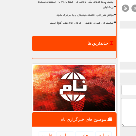
پشت پرده ادعای یک روحانی در رابطه با ۲۸ بار استعفای مسعود
پزشکیان
موانع مقرراتی اقتصاد دیجیتال باید برطرف شود
تبعیت از رهبری اطاعت از فرمان امام عصر(عج) است
جدیدترین ها
موضوع های خبرگزاری نام
دولت
مجلس
برنامه
قانون