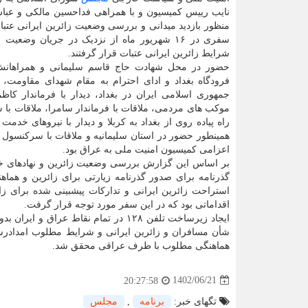
نایب رییس کمیسیون و با همراهی فداحسین مالکی و عباس
منظور بازدید میدانی و بررسی وضعیت زائرین ایرانی عتب
سفری در ۱۶ شهریور ماه از نزدیک در جریان وضعیت
شرایط زائرین ایرانی عتبات قرار گرفتند.
حضور در محل شهادت حاج قاسم سلیمانی و همراهان
فرودگاه بغداد و ادای احترام به مقام شهدای مقاومت، د
جمهوری اسلامی ایران در بغداد، دیدار با فرماندار کاظمی
موکب های مردمی، ملاقات با فرماندار سامرا، ملاقات با
راه پیاده روی از بغداد به کربلا و دیدار با نیروهای خ
همینطور حضور در استان سلیمانیه و ملاقات با سرکنسول 
اعزامی کمیسیون امنیت ملی به عراق بود.
بر اساس این گزارش بررسی وضعیت زائرین و نهادهای خ
گذرنامه برای صدور گذرنامه زیارتی برای زائرین و هم
استراحت زائرین ایرانی و تدارکات پیشبینی شده برای ز
اقداماتی بود که در این سفر مورد توجه قرار گرفت.
ایجاد زیرساخت تلفن ۱۲۸ در تمام نق
شأن مسافران و زائرین ایرانی و شرایط مطلوب امدادرسانی
هماهنگی مطلوب با طرف عراقی محقق شد.
1402/06/21
20:27:58
تگهای خبر:
برنامه
,
مجلس