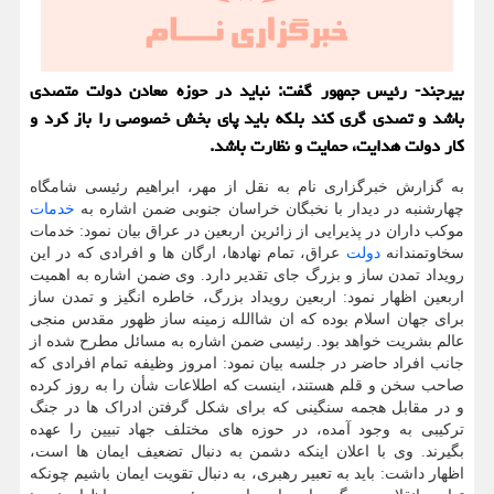
بیرجند- رئیس جمهور گفت: نباید در حوزه معادن دولت متصدی
باشد و تصدی گری کند بلکه باید پای بخش خصوصی را باز کرد و
کار دولت هدایت، حمایت و نظارت باشد.
به گزارش خبرگزاری نام به نقل از مهر، ابراهیم رئیسی شامگاه
چهارشنبه در دیدار با نخبگان خراسان جنوبی ضمن اشاره به
خدمات
موکب داران در پذیرایی از زائرین اربعین در عراق بیان نمود: خدمات
سخاوتمندانه
دولت
عراق، تمام نهادها، ارگان ها و افرادی که در این
رویداد تمدن ساز و بزرگ جای تقدیر دارد. وی ضمن اشاره به اهمیت
اربعین اظهار نمود: اربعین رویداد بزرگ، خاطره انگیز و تمدن ساز
برای جهان اسلام بوده که ان شاالله زمینه ساز ظهور مقدس منجی
عالم بشریت خواهد بود. رئیسی ضمن اشاره به مسائل مطرح شده از
جانب افراد حاضر در جلسه بیان نمود: امروز وظیفه تمام افرادی که
صاحب سخن و قلم هستند، اینست که اطلاعات شأن را به روز کرده
و در مقابل هجمه سنگینی که برای شکل گرفتن ادراک ها در جنگ
ترکیبی به وجود آمده، در حوزه های مختلف جهاد تبیین را عهده
بگیرند. وی با اعلان اینکه دشمن به دنبال تضعیف ایمان ها است،
اظهار داشت: باید به تعبیر رهبری، به دنبال تقویت ایمان باشیم چونکه