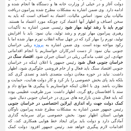
دولت آغاز و در خیلی از وزارت خانه ها و دستگاه ها انجام شده و
ادامه دارد. وی ضمن اشاره به مشکلات مطرح شده پیرامون دریافت
مالیات بیان نمود: اساس مالیات، اعتماد به اصناف است که باید به
سخن اصناف و اظهار آنها اعتماد کرد چونکه مورد اعتماد ما هستند.
تورم باید با رشد تولید مهار شود
رئیسی ضمن اشاره به تأکیدات
رهبری پیرامون مهار تورم و رشد تولید، بیان نمود: باید با افزایش
تولید، تورم را مهار کرد که در چهل ساله انقلاب تورم مهار شده اما با
رکود مواجه بوده است. وی ضمن اشاره به
پروژه
ریلی خراسان
جنوبی بیان نمود: از دست اندرکاران خواستاریم با انجام اقداماتی
جهادی، این عقب ماندگی ریلی در استان جبران شود.
اقتصاد سنگ در
خراسان جنوبی فعال شود
رئیس جمهور با اعلان اینکه در خراسان
جنوبی اقتصاد سنگ باید فعال و از خام فروشی جلوگیری شود، اظهار
داشت: نباید در حوزه معادن دولت متصدی باشد و تصدی گری کند
بلکه باید پای بخش خصوصی را باز کرد و کار دولت هدایت، حمایت و
نظارت باشد. وی با اعلان اینکه خواستاریم با پیگیری ها موانع داد و
ستد با افغانستان رفع گردد، اظهار داشت: مرز ظرفیت عظیمی بوده
که باید فعال شدن بازارچه های مرزی در خراسان جنوبی دنبال شود.
کمک دولت جهت راه اندازی ایرلاین اختصاصی در خراسان جنوبی
رئیس جمهور ضمن اشاره به مشکلات مطرح شده پیرامون ناوگان
هوایی استان اظهار نمود: بخش خصوصی برای سرمایه گذاری
آمادگی دارد و دولت باید برای ایجاد خط هوایی همکاری کند، که
اقدامات لازم پیگیری خواهد شد. رئیس جمهور افزود: دولت کمک