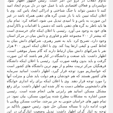
تداوم انقلاب در گرو این امر است. رئیس جمهور اظهار نمود:
دولتمردان و فعالان اقتصادی باید با عمل خود در دل مردم ایجاد امید
کنند تا دشمن نتواند با جنگ شناختی و ادراکی ایجاد یاس کند. وی با
اعلان اینکه تبیین باید با باز شدن گره های ذهنی همراه باشد در غیر
این صورت به یاس و نا امیدی تبدیل می شود، اضافه کرد: تمام بیان
ها باید ناظر به گره های ذهنی باشد که دشمن با اقدامات و ناکارآمدی
های خود به وجود می آورد. رئیسی با اعلان اینکه جای خرسندی است
که بیشتر از ۲۰۰ مجموعه علم و فناوری و دانش بنیان در مرکز استان
وجود دارد، تصریح کرد: باید به تعبیر رهبری، شرکتهای دانش بنیان به
لحاظ کمی و کیفی ارتقا پیدا کند. وی با اعلان اینکه امروز ۴۰۰ هزار
نفر با شرکتهای دانش بنیان ارتباط دارند که گام بسیار موفقی است،
اظهار داشت: باید صنعت و دانشگاه در کنار هم باشند که این صورت
گرفت و باید بدون وقفه صورت گیرد. رئیسی با اعلان اینکه دانشگاه
فرهنگیان مرکز تربیت معلم و از مهم ترین دانشگاه های کشور است
که خواستاریم مورد توجه قرار گیرد، اظهار داشت: اساتید سرمایه
های کشور هستند که هم خودشان و هم دولت باید شأن و منزلت آنها
را مورد توجه قرار دهند. وی با اعلان اینکه برای راه اندازی خوابگاه
های دانشجویی متاهلی دست به کار شده ایم، اظهار داشت: برای رفع
مشکل مسکن اساتید هم رایزنی هایی انجام شده است. رئیسی
ضمن اشاره به مشکلات مطرح شده پیرامون مسکن، بیان نمود: در
تمام شهر های خراسان جنوبی به جز بیرجند، ساخت مسکن ویلایی با
قوت ادامه دارد تا مساله مسکن حل شود. رئیس جمهور باتاکید بر
توجه به ایثار گران اظهار داشت: تبدیل وضعیت ایثارگران در این