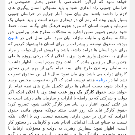
خواهد نمود که ایرلاین اختصاصی با حضور بخش خصوصی در
خراسان جنوبی راه اندازی شود و باید مسؤلان استان پیگیری های
لازم را داشته باشند. وی بیان نمود: آمار جرایم در خراسان جنوبی
بسیار پایین بوده که رمز آن در دینداری مردم است و باید بعنوان یک
سرمایه و هویت استان که مورد هجوم فرهنگ های بیگانه است، حفظ
شود. رئیس جمهور ضمن اشاره به مشکلات مطرح شده پیرامون حق
مالکانه معادن و مالیات مازاد، بیان نمود: طی سال قبل در
قانون
بودجه صندوق توسعه و پیشرفت را برای استان ها پیشنهاد کردیم که
برای خود استان ها درامد داشته باشد و فروش اموال دولت و مولد
سازی به صندوق واریز شود. وی با اعلان اینکه برخی پروژه ها طی
چندین سال بر زمین مانده که باعث رنج مردم است، اظهار داشت:
به سامان رساندن طرح های نیمه تمام یکی از مهم ترین دستور
کارهای دولت می باشد. وی بیان نمود: سال قبل این صندوق تصویب
نشد اما در
برنامه
هفتم توسعه امده که اگر به تصویب مجلس برسد
و ایجاد شود، دست استان ها برای تکمیل طرح های نیمه تمام باز
خواهد شد.
حقوق کارگر یک روز عقب نیفتد
وی با اعلان اینکه اگر
دولت و شرکتی که در رابطه با ادارات و سازمان های دولتی است به
هر علتی کمبود اعتبار دارد نباید سر کارگر تلافی شود، تصریح کرد:
حقوق کارگر نباید یک روز عقب بیفتد چونکه معوق ماندن حقوق
افرادی که عرق بر جبین دارند، پسندیده نیست. وی با اعلان اینکه
نسبت به صنایع تبدیلی اقداماتی انجام شده و کارهایی در دستور کار
است، اظهار نمود: سفارش رهبری به دولت و مسؤلان، ارتباط با
مردم بخصوص دانشگاه ها و دانشجویان است چونکه سبب گره