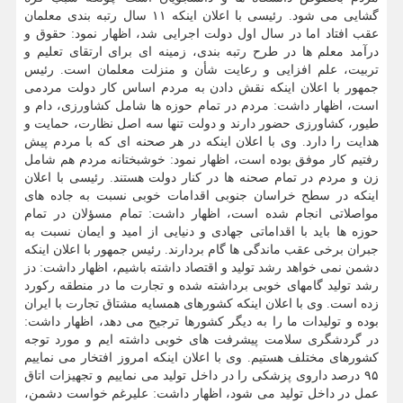
گشایی می شود. رئیسی با اعلان اینکه ۱۱ سال رتبه بندی معلمان
عقب افتاد اما در سال اول دولت اجرایی شد، اظهار نمود: حقوق و
درآمد معلم ها در طرح رتبه بندی، زمینه ای برای ارتقای تعلیم و
تربیت، علم افزایی و رعایت شأن و منزلت معلمان است. رئیس
جمهور با اعلان اینکه نقش دادن به مردم اساس کار دولت مردمی
است، اظهار داشت: مردم در تمام حوزه ها شامل کشاورزی، دام و
طیور، کشاورزی حضور دارند و دولت تنها سه اصل نظارت، حمایت و
هدایت را دارد. وی با اعلان اینکه در هر صحنه ای که با مردم پیش
رفتیم کار موفق بوده است، اظهار نمود: خوشبختانه مردم هم شامل
زن و مردم در تمام صحنه ها در کنار دولت هستند. رئیسی با اعلان
اینکه در سطح خراسان جنوبی اقدامات خوبی نسبت به جاده های
مواصلاتی انجام شده است، اظهار داشت: تمام مسؤلان در تمام
حوزه ها باید با اقداماتی جهادی و دنیایی از امید و ایمان نسبت به
جبران برخی عقب ماندگی ها گام بردارند. رئیس جمهور با اعلان اینکه
دشمن نمی خواهد رشد تولید و اقتصاد داشته باشیم، اظهار داشت: دز
رشد تولید گامهای خوبی برداشته شده و تجارت ما در منطقه رکورد
زده است. وی با اعلان اینکه کشورهای همسایه مشتاق تجارت با ایران
بوده و تولیدات ما را به دیگر کشورها ترجیح می دهد، اظهار داشت:
در گردشگری سلامت پیشرفت های خوبی داشته ایم و مورد توجه
کشورهای مختلف هستیم. وی با اعلان اینکه امروز افتخار می نماییم
۹۵ درصد داروی پزشکی را در داخل تولید می نماییم و تجهیزات اتاق
عمل در داخل تولید می شود، اظهار داشت: علیرغم خواست دشمن،