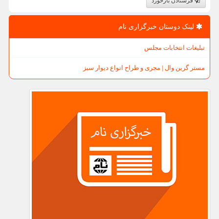
فرستادن بازخورد
لینک دوستان خبرگزاری نام
تبلیغات انتخابات مجلس
مستر گرین وال | مجری و طراح انواع دیوار سبز