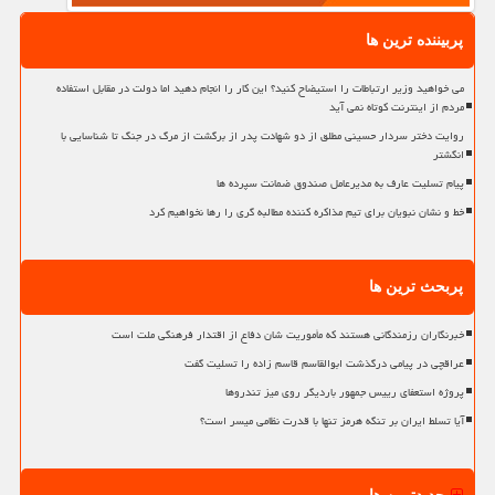
پربیننده ترین ها
می خواهید وزیر ارتباطات را استیضاح کنید؟ این کار را انجام دهید اما دولت در مقابل استفاده
مردم از اینترنت کوتاه نمی آید
روایت دختر سردار حسینی مطلق از دو شهادت پدر از برگشت از مرگ در جنگ تا شناسایی با
انگشتر
پیام تسلیت عارف به مدیرعامل صندوق ضمانت سپرده ها
خط و نشان نبویان برای تیم مذاکره کننده مطالبه گری را رها نخواهیم کرد
پربحث ترین ها
خبرنگاران رزمندگانی هستند که مأموریت شان دفاع از اقتدار فرهنگی ملت است
عراقچی در پیامی درگذشت ابوالقاسم قاسم زاده را تسلیت گفت
پروژه استعفای رییس جمهور باردیگر روی میز تندروها
آیا تسلط ایران بر تنگه هرمز تنها با قدرت نظامی میسر است؟