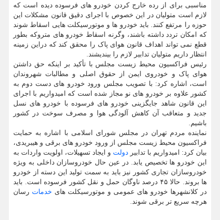
مناسبی برای از رده خارج کردن خودرو های فرسوده دیده است که
لازم است متولیان در این خصوص با اجرای دقیق قانون مشکلات این
حوزه را مرتفع کنند. باید خودرو ها و موتورسیکلت هایی اسقاط شوند
که امکان تردد داشته باشند، وگرنه اسقاط خودرو های متروکه بطور
قطع نمی تواند اهداف قانون هوای پاک را محقق کند که دراین زمینه
انتظار داریم متولیان تدابیر لازم را بیندیشند.
رئیس فراکسیون محیط زیست مجلس با تأکید بر اینکه حق داشتن
هوای پاک و خودروی ایمن از حقوق اصلی و مطالبات شهروندان
است، اشاره کرد: با تصویب مجلس ورود خودرو های دست دوم به
کشور علاوه بر خودرو های نو مجاز شده است که امیدواریم با اجرای
این قانون شاهد جایگزینی خودرو های فرسوده با خودرو های نسل
جدید و متعاقب آن کاهش آلودگی هوا و مصرف سوخت در کشور
باشیم.
نماینده مردم تهران در مجلس شورای اسلامی با اشاره به حمایت
فراکسیون محیط زیست مجلس از ورود خودرو های برقی و هیبریدی،
بیان کرد: امیدواریم با تدابیر
دولت
و ایجاد تسهیلات، اولویت واردات به
این خودرو ها تخصیص یابد. در عین حال خودروسازان داخلی به ویژه
خودروسازان تجاری کشور نیز باید به سمت تولید این دسته از خودرو
ها بروند. حالا ۴۵ درصد ناوگان حمل و نقل کشور فرسوده است. باید
در کلانشهرها خودرو های عمومی و موتورسیکلت های
خدمات
رسان
هرچه سریع تر برقی شوند.