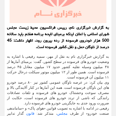
به گزارش خبرگزاری نام، رییس فراکسیون محیط زیست مجلس
شورای اسلامی با اعلان اینکه برمبنای لایحه برنامه هفتم باید سالانه
500 هزار خودروی فرسوده از رده بیرون رود، اظهار داشت: 45
درصد از ناوگان حمل و نقل کشور فرسوده است.
به گزارش خبرگزاری نام به نقل از مهر، سمیه رفیعی با اشاره به
وضعیت خودرو های فرسوده در سطح کشور، گفت: برمبنای آمارها از
۳۸ میلیون وسیله نقلیه کشور حدود ۱۷ میلیون معادل ۴۵ درصد
فرسوده است. همین طور از ۱۲ میلیون موتور سیکلت درحال حرکت
۱۱ میلیون آن فرسوده است.
وی بیان کرد: در عرصه ناوگان عمومی کشور نیز ۸۰ درصد خودرو
های این ناوگان فرسوده است. همه این آمارها در کنار آلایندگی بالا و
مصرف سوخت وحشتناک خودرو های فرسوده و تلفات تصادفات
رانندگی که ناشی از تردد خودرو های فرسوده است، حکایت از
ضرورت ورود جدی به جایگزینی خودرو های فرسوده دارد.
رفیعی در ادامه با اشاره به تصویب قوانین «هوای پاک» و «ساماندهی
صنعت خودرو» از طرف
مجلس
، متذکر شد:
قانون
گذار تدابیر