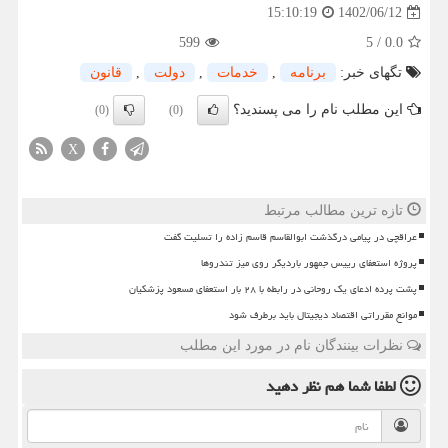
1402/06/12
15:10:19
599
5
/
0.0
تگهای خبر:
برنامه
,
خدمات
,
دولت
,
قانون
این مطلب نام را می پسندید؟
(0)
(0)
X
تازه ترین مطالب مرتبط
عراقچی در پیامی درگذشت ابوالقاسم قاسم زاده را تسلیت گفت
پروژه استعفای رییس جمهور باردیگر روی میز تندروها
پشت پرده ادعای یک روحانی در رابطه با ۲۸ بار استعفای مسعود پزشکیان
موانع مقرراتی اقتصاد دیجیتال باید برطرف شود
نظرات بینندگان نام در مورد این مطلب
لطفا شما هم
نظر دهید