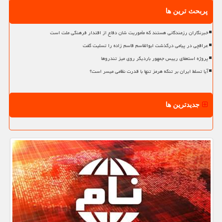
پربحث ترین ها
خبرنگاران رزمندگانی هستند که مأموریت شان دفاع از اقتدار فرهنگی ملت است
عراقچی در پیامی درگذشت ابوالقاسم قاسم زاده را تسلیت گفت
پروژه استعفای رییس جمهور باردیگر روی میز تندروها
آیا تسلط ایران بر تنگه هرمز تنها با قدرت نظامی میسر است؟
جدیدترین ها