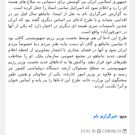
جمهوری اسلامی ایران نیز كوشش برای دستیابی به سلاح های هسته
ای را رد و اعلام نمود كه اسرائیل تمامی اسناد را جعل كرده است.
به گزارش خبرگزاری نام به نقل از ایسنا، نتانیاهو سال قبل نیز در
اقدامی مشابه و با طرح ادعای بی اساس دیگری گفته بود كه ایران
چندین تأسیسات سری هسته ای دیگری در اختیار دارد كه یكی از آنها
در «تورقوزآباد» واقع است.
طرح این ادعا آن هم توسط نخست وزیر رژیم صهیونیستی كافی بود
تا بنیامین نتانیاهو و گاف او دست مایه طنز مردم دنیا خصوصاً مردم
ایران شود و آنها در فضای مجازی با انتشار تصاویری از لحظه اعلام
كشف جدید نتانیاهو در مجمع عمومی سازمان ملل، او را مخاطب
طنزهای خود قرار دهند. واكنش ها به ادعاهای جدید نخست وزیر رژیم
صهیونیستی به سطح مسئولان ارشد دستگاه دیپلماسی كشور نیز
رسید و علاوه بر وزیر امور خارجه، یكی از معاونان و همین طور
سخنگوی این وزارت خانه، طرح این ادعاها را بی پایه و اساس عنوان
و آنرا تكذیب كردند.
منبع:
خبرگزاری نام
1398/06/19
23:01:36