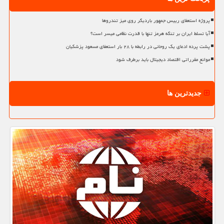
پروژه استعفای رییس جمهور باردیگر روی میز تندروها
آیا تسلط ایران بر تنگه هرمز تنها با قدرت نظامی میسر است؟
پشت پرده ادعای یک روحانی در رابطه با ۲۸ بار استعفای مسعود پزشکیان
موانع مقرراتی اقتصاد دیجیتال باید برطرف شود
جدیدترین ها