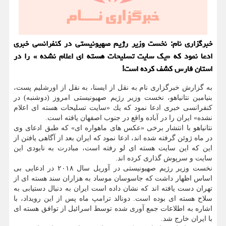
خبرگزاری نام: نخست وزیر رژیم صهیونیستی در كنفرانسی خبری
ادعا نمود كه «یك سایت تسلیحات هسته ای اعلام نشده » را در
استان فارس كشف كرده است!
به گزارش خبرگزاری نام به نقل از ایسنا، به نقل از اورشلیم پست،
بنیامین نتانیاهو، نخست وزیر رژیم صهیونیستی امروز (دوشنبه) در
كنفرانسی خبری ادعا نمود كه یك «سایت تسلیحات هسته ای اعلام
نشده» ایران را در آباده واقع در جنوب اصفهان یافته است.
نتانیاهو با انتشار برخی «عكس های ماهواره ای» كه طبق ادعای وی
در ماه ژوئن گرفته شده اند، ادعا نمود كه ایران بعد از آگاهی یافتن از
این كه این سایت هسته ای لو رفته است، مبادرت به نابودی این
سایت و سرپوش گذاری كرده اند.
نخست وزیر رژیم صهیونیستی در آوریل سال ۲۰۱۸ در ادعایی بی
اساس اظهار داشت كه جاسوسان موساد به هزاران سند هسته ای از
تهران دست یافته اند كه نشان داده است ایران به دنبال دستیابی به
سلاح هسته ای بوده است. دونالد ترامپ ماه پس از این رویداد، با
اشاره به اطلاعات جمع آوری شده توسط اسرائیل از توافق هسته ای
با ایران خارج شد.