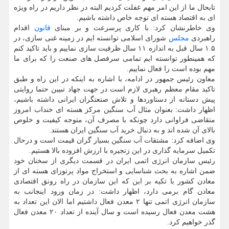
تابحال ما از این امر مهم غفلت کردیم البته در نظر داریم در راه ویژه
ای به اقتصاد هسته ای توجه خاص داشته باشیم.
وی خاطرنشان کرد: با کاری پرسرعت و بر مبنای
قانون
اقدام
راهبردی
مجلس
شورای اسلامی توانسته ایم در زمینه غنی سازی، در
۱.۵ سال قبل به اندازه ۱۱ سال ظرفیت سازی نماییم و باید تاکید کنم
که همینطور توانسته ایم تمامی سرفصل های صنعت را که برای ما
مهم بوده است را فعال نماییم.
معاون رئیس جمهور در ادامه، با اشاره به اینکه در این راه و طبق
تاکید مقام معظم رهبری لازم است در جهت جهاد تبیین حتما روایتی
پیش دستانه از دستاوردها و تلاش صنعتگران ایرانی داشته باشیم،
اظهار داشت: بعنوان مثال آب سنگین مرکز هسته ای خنداب امروز
متقاضی فراوانی دارد چونکه با مصرف آن، متوجه کیفیت و خلوص
بالای آن شده اند و به دنبال خرید آب سنگین ایران هستند.
وی اضافه کرد: مشتقات آب سنگین بسیار گران قیمت است و درحال
تکمیل سرمایه گذاری در این زنجیره با ارزش افزوده بالا هستیم.
رئیس سازمان انرژی اتمی ایران در قسمت دیگری از سخنان خود
ضمن اشاره به بحث شناسایی و استخراج مواد پرتوزای هسته ای از
معادن کشور با تکیه بر این که این سازمان در راه رونق اقتصادی
معادن گام برمی دارد، اظهار داشت: در زمان ورود اینجانب به
سازمان انرژی اتمی تنها ۲ معدن فعال داشتیم اما الان این تعداد به
هشت معدن فعال رسیده است و سال آینده از تعداد ۲۰ معدن فعال
گذر خواهیم کرد.