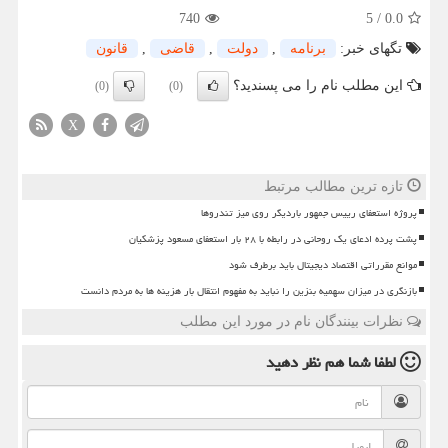
740
5
/
0.0
تگهای خبر:
برنامه
,
دولت
,
قاضی
,
قانون
این مطلب نام را می پسندید؟
(0)
(0)
X
تازه ترین مطالب مرتبط
پروژه استعفای رییس جمهور باردیگر روی میز تندروها
پشت پرده ادعای یک روحانی در رابطه با ۲۸ بار استعفای مسعود پزشکیان
موانع مقرراتی اقتصاد دیجیتال باید برطرف شود
بازنگری در میزان سهمیه بنزین را نباید به مفهوم انتقال بار هزینه ها به مردم دانست
نظرات بینندگان نام در مورد این مطلب
لطفا شما هم
نظر دهید