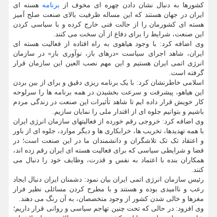
کشورها به دنبال نشان دادن چهره ای مخوف از
برنامه
هسته ای
ایران در جهان هستند که این مساله ظرفیت بالای صنعت صلح آمیز
هسته ای کشورمان را از حالت فنی خارج کرده و با سیاسی کردن
این صنعت، شرایط را برای دفاع از آن سخت می کنند.
وی اضافه کرد: با وجود هیاهوی به راه افتاده از فعالیت هسته ای
ایران، شاهد اجرای سیاست «درهای باز، نوآوری باز» در سازمان
انرژی اتمی ایران هستیم و این مهم نصب العین این سازمان قرار
گرفته است.
اسلامی خاطرنشان کرد: با یک برنامه ریزی دقیق و برای از بین بردن
این هیاهو، پیشرفت و سرعت بخشیدن در همه برنامه ها را سرلوحه
کار خویش قرار داده ایم تا شاهد تأثیرات این صنعت در زندگی مردم
باشیم و بتوانیم جلوه ای از اقتدار ملی را نمایان سازیم.
وی اضافه کرد: خروجی رقم خورده از فعالیتهای سازمان انرژی ایران
با همه تهدیدها، تخریب ها، خرابکاری ها و دیگر موارد، جلوه ای از باور
و اعتقاد تک تک تلاشگران و دانشمندان ما در این صنعت است؛ در
فضا و شرایطی سیاسی که برای فعالیت هسته ای ایران رقم زده اند،
همکاران بنده با اعتماد به نفس و قدرت، وظایف خود را دنبال می
کنند.
رئیس سازمان انرژی اتمی ایران بیان نمود: دشمنان ایران دنبال ایجاد
رعب و ناامیدی بوده و هستند و با مطرح کردن مسائلی نظیر فرار
مغزها و خالی شدن کشور از وجود متخصصان، به آن رنگ می دهند.
وی افزود: در حالی که تحت چنین تهاجم سیاسی و روانی قرار داریم؛