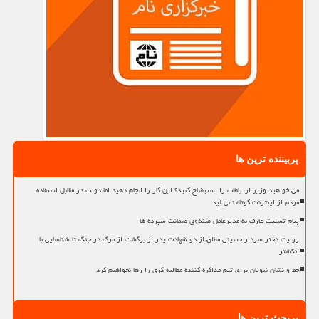
پربیننده ترین ها
می خواهید وزیر ارتباطات را استیضاح کنید؟ این کار را انجام دهید اما دولت در مقابل استفاده
مردم از اینترنت کوتاه نمی آید
پیام تسلیت عارف به مدیرعامل صندوق ضمانت سپرده ها
روایت دختر سردار حسینی مطلق از دو شهادت پدر از برگشت از مرگ در جنگ تا شناسایی با
انگشتر
خط و نشان نبویان برای تیم مذاکره کننده مطالبه گری را رها نخواهیم کرد
پربحث ترین ها