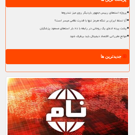
پروژه استعفای رییس جمهور باردیگر روی میز تندروها
آیا تسلط ایران بر تنگه هرمز تنها با قدرت نظامی میسر است؟
پشت پرده ادعای یک روحانی در رابطه با ۲۸ بار استعفای مسعود پزشکیان
موانع مقرراتی اقتصاد دیجیتال باید برطرف شود
جدیدترین ها