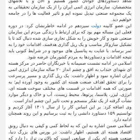
شاهد دستاوردهای جوانان کشور هستیم و الان و با تلاشهای
متخصصان، سازمان انرژی اتمی ایران را از یک سازمان تحقیقاتی به
یک مجموعه صنعتی تبدیل نموده ایم و تاثیر فعالیت ها را در جامعه
خواهیم دید.
این عضو کابینه
دولت
سیزدهم در ادامه خاطرنشان کرد: در دوره
فعلی این مساله مهم بود که برای ارتباط با زندگی مردم این سازمان
صنعتی شود و کار خویش را به شکل تجاری سازی شده دنبال کند تا با
تشکیل سازوکار مناسب و یک ریل گذاری هدفمند، اقدامات خود را به
ثمر برساند. با عنایت به پتانسیل های موجود و در شرایط کنونی باید
نتیجه اقدامات و دستاوردها به مردم کشورمان عرضه شود.
اسلامی در ادامه نشست صمیمانه با خبرنگاران حاضر در مرکز هسته
ای شهدای خنداب به افق و چشم انداز ۲۰ ساله سازمان انرژی اتمی
ایران اشاره نمود و اظهار داشت: یک ریل گذاری و مسیر پرسرعت
را برای تحقق اهداف صنعت هسته ای کشور به وجود آورده ایم؛ به
صورتی که همه اقدامات در قسمت های مختلف سوخت هسته ای،
انرژی، لیزر، پلاسما، پرتوها، محیط زیست، آب و خاک و دیگر موارد
نشأت گرفته از یک تفکر منسجم و تحت تاثیر این چشم انداز است.
وی اضافه کرد: بر این اساس کار را از سال ۱۴۰۱ آغاز کردیم و
توانستیم ۱۵۹ دستاورد دانشی را به ثبت برسانیم و این روند همچنان
ادامه دارد.
اسلامی ضمن اشاره به این که به لحاظ کمی و کیفی به دنبال رونق
اقتصاد هسته ای هستیم، اظهار داشت: در بورس های بزرگ دنیا،
صنعت هسته ای یکی از صنایعی است که بالاترین تراز را دارد که