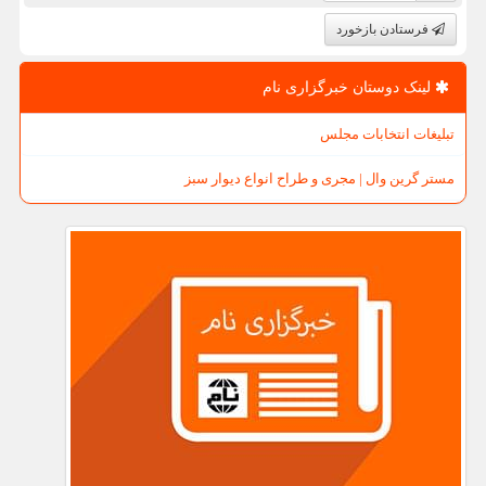
فرستادن بازخورد
لینک دوستان خبرگزاری نام
تبلیغات انتخابات مجلس
مستر گرین وال | مجری و طراح انواع دیوار سبز