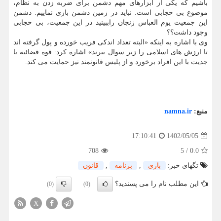
باشیم که یکی از ابزارهای مهم دشمن برای ضربه زدن به نظام،
موضوع بی حجابی است. نباید در زمین دشمن بازی نماییم. دشمن
این جمعیت یوم العباس زنجان راببینید در این جمعیت، بی حجابی
وجود داشت؟؟
وی با اشاره به اینکه «البته تعداد اندکی فریب خورده و پول گرفته اند
تا ارزش های اسلامی را زیر سوال ببرند» اشاره کرد: قوه قضائیه با
جدیت با این افراد برخورد و از پلیس قانونمند نیز حمایت می کند.
منبع:
namna.ir
1402/05/05
17:10:41
708
5
/
0.0
تگهای خبر:
بازی
,
برنامه
,
قانون
این مطلب نام را می پسندید؟
(0)
(0)
X