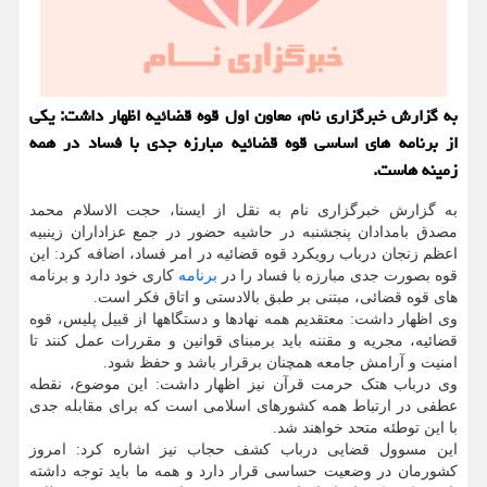
به گزارش خبرگزاری نام، معاون اول قوه قضائیه اظهار داشت: یکی
از برنامه های اساسی قوه قضائیه مبارزه جدی با فساد در همه
زمینه هاست.
به گزارش خبرگزاری نام به نقل از ایسنا، حجت الاسلام محمد
مصدق بامدادان پنجشنبه در حاشیه حضور در جمع عزاداران زینبیه
اعظم زنجان درباب رویکرد قوه قضائیه در امر فساد، اضافه کرد: این
قوه بصورت جدی مبارزه با فساد را در
برنامه
کاری خود دارد و برنامه
های قوه قضائی، مبتنی بر طبق بالادستی و اتاق فکر است.
وی اظهار داشت: معتقدیم همه نهادها و دستگاهها از قبیل پلیس، قوه
قضائیه، مجریه و مقننه باید برمبنای قوانین و مقررات عمل کنند تا
امنیت و آرامش جامعه همچنان برقرار باشد و حفظ شود.
وی درباب هتک حرمت قرآن نیز اظهار داشت: این موضوع، نقطه
عطفی در ارتباط همه کشورهای اسلامی است که برای مقابله جدی
با این توطئه متحد خواهند شد.
این مسوول قضایی درباب کشف حجاب نیز اشاره کرد: امروز
کشورمان در وضعیت حساسی قرار دارد و همه ما باید توجه داشته