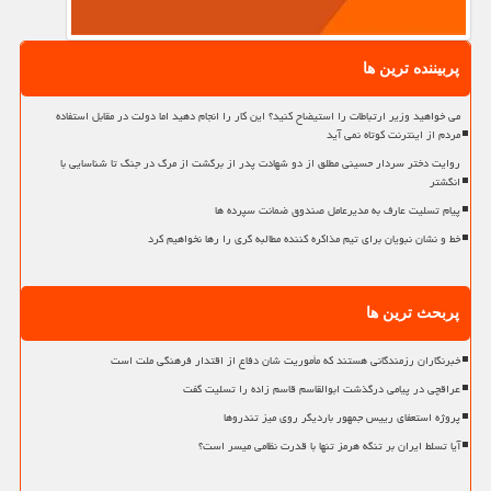
پربیننده ترین ها
می خواهید وزیر ارتباطات را استیضاح کنید؟ این کار را انجام دهید اما دولت در مقابل استفاده
مردم از اینترنت کوتاه نمی آید
روایت دختر سردار حسینی مطلق از دو شهادت پدر از برگشت از مرگ در جنگ تا شناسایی با
انگشتر
پیام تسلیت عارف به مدیرعامل صندوق ضمانت سپرده ها
خط و نشان نبویان برای تیم مذاکره کننده مطالبه گری را رها نخواهیم کرد
پربحث ترین ها
خبرنگاران رزمندگانی هستند که مأموریت شان دفاع از اقتدار فرهنگی ملت است
عراقچی در پیامی درگذشت ابوالقاسم قاسم زاده را تسلیت گفت
پروژه استعفای رییس جمهور باردیگر روی میز تندروها
آیا تسلط ایران بر تنگه هرمز تنها با قدرت نظامی میسر است؟