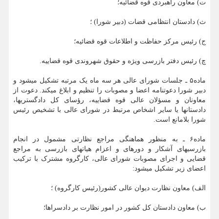
ت) معاون راهبردی قوه قضائیه؛
ث) دادستان انتظامی قضات (دبیر شورا) ؛
ج) رئیس مرکز حفاظت و اطلاعات قوه ‏قضائیه؛
چ) رئیس دفتر بازرسی ویژه و حقوق شهروندی قوه‏ قضاییه.
ماده۵ ـ جلسات شورای عالی هر سه ماه یک مرتبه تشکیل می‎شود و
دبیر شورا دعوتنامه اعضا و مصوبات را تنظیم و ابلاغ می‏کند. دعوت از
معاونان و مسؤلان عالی قوه‏ قضاییه، رؤسای کل دادگستری‏ها،
دادستان‏ها یا سایر اشخاص مرتبط در شورای عالی با تشخیص رئیس
شورا بلامانع است.
ماده۶ ـ به منظور هماهنگی مراجع نظارتی مشمول در انجام
بازرسی‏های آشکار و دوره‏ای و اعزام هیات‏های بازرسی به مراجع
قضایی و اجرای مصوبات شورای عالی، کارگروه مشترک با ترکیب
اعضای زیر تشکیل می‏شود:
الف) معاون نظارت دیوان عالی کشور(رئیس کارگروه) ؛
ب) معاون دادستان کل کشور در امور نظارت بر دادسراها؛