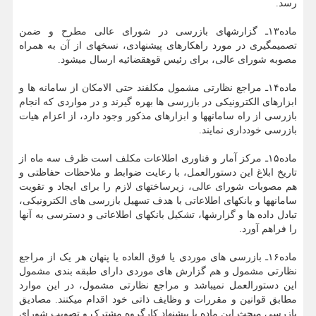
رسد.
ماده۱۳ـ گزارش‏های بازرسی در شورای عالی مطرح و ضمن
تصمیم‎گیری در مورد راهکارهای پیشنهادی، نسخه‏ای از آن به همراه
مصوبه شورای عالی، برای رئیس قوه‏قضائیه ارسال می‏شود.
ماده۱۴ـ مراجع نظارتی مشمول مکلفند حتی ‏الامکان از سامانه‏ ها و
ابزارهای الکترونیکی در بازرسی ‏ها بهره گیرند و در مواردی که انجام
بازرسی از راه سامانه‏ها و ابزارهای مذکور وجود دارد، از اعزام هیات
بازرسی خودداری نمایند.
ماده۱۵ـ مرکز آمار و فناوری اطلاعات مکلف است ظرف سه ماه از
تاریخ ابلاغ این دستورالعمل، با رعایت ضوابط و ملاحظات حفاظتی و
هم مصوبات شورای عالی، زیرساخت‏های لازم را برای ایجاد و تقویت
سامانه‏ها و بانک‏های اطلاعاتی با هدف تسهیل بازرسی‏ های الکترونیکی،
تبادل داده ها و گزارش‏ها، تشکیل بانک‏های اطلاعاتی و دسترسی به آنها
را فراهم آورد.
ماده۱۶ـ بازرسی ‏های موردی یا فوق‏ العاده یا پنهان هر یک از مراجع
نظارتی مشمول و هم گزارش های موردی دارای طبقه بندی مشمول
این دستورالعمل نمی‏باشد و مراجع نظارتی مشمول، در این موارد
مطابق قوانین و مقررات و وظایف ذاتی خود اقدام می‏کنند. مصادیق
بازرسی مبحث این ماده با پیشنهاد کارگروه مشترک و تصویب شورای