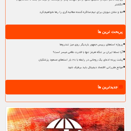
انگشتر
خط و نشان نبویان برای تیم مذاکره کننده مطالبه گری را رها نخواهیم کرد
پربحث ترین ها
پروژه استعفای رییس جمهور باردیگر روی میز تندروها
آیا تسلط ایران بر تنگه هرمز تنها با قدرت نظامی میسر است؟
پشت پرده ادعای یک روحانی در رابطه با ۲۸ بار استعفای مسعود پزشکیان
موانع مقرراتی اقتصاد دیجیتال باید برطرف شود
جدیدترین ها