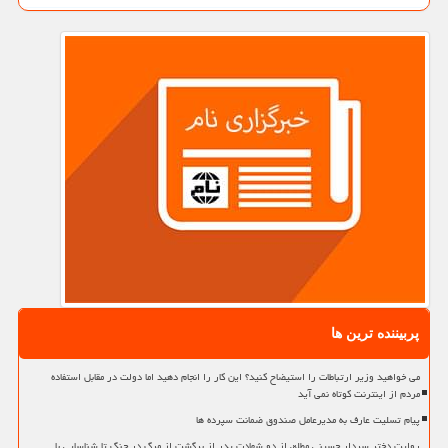
پربیننده ترین ها
می خواهید وزیر ارتباطات را استیضاح کنید؟ این کار را انجام دهید اما دولت در مقابل استفاده
مردم از اینترنت کوتاه نمی آید
پیام تسلیت عارف به مدیرعامل صندوق ضمانت سپرده ها
روایت دختر سردار حسینی مطلق از دو شهادت پدر از برگشت از مرگ در جنگ تا شناسایی با