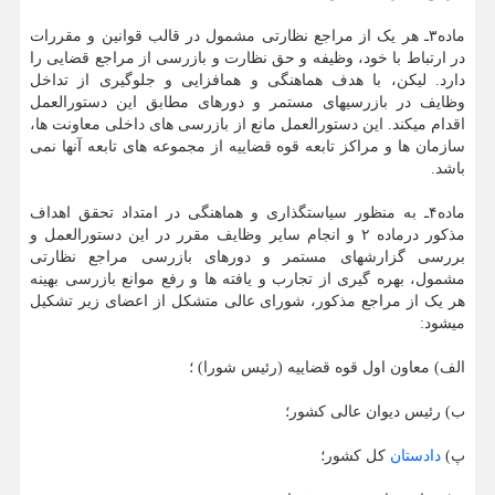
ماده۳ـ هر یک از مراجع نظارتی مشمول در قالب قوانین و مقررات
در ارتباط با خود، وظیفه و حق نظارت و بازرسی از مراجع قضایی را
دارد. لیکن، با هدف هماهنگی و هم‎افزایی و جلوگیری از تداخل
وظایف در بازرسی‏های مستمر و دوره‏ای مطابق این دستورالعمل
اقدام می‏کند. این دستورالعمل مانع از بازرسی های داخلی معاونت ها،
سازمان ها و مراکز تابعه قوه قضاییه از مجموعه های تابعه آنها نمی
باشد.
ماده۴ـ به منظور سیاست‏گذاری و هماهنگی در امتداد تحقق اهداف
مذکور درماده ۲ و انجام سایر وظایف مقرر در این دستورالعمل و
بررسی گزارش‏های مستمر و دوره‏ای بازرسی مراجع نظارتی
مشمول، بهره گیری از تجارب و یافته ها و رفع موانع بازرسی بهینه
هر یک از مراجع مذکور، شورای عالی متشکل از اعضای زیر تشکیل
می‏شود:
الف) معاون اول قوه‏ قضاییه (رئیس شورا) ؛
ب) رئیس دیوان عالی کشور؛
پ)
دادستان
کل کشور؛