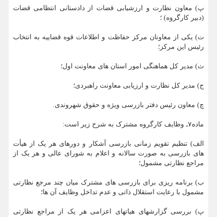
پ) معاون نظارت و ارزشیابی قضات از دادستانی انتظامی قضات
(دبیر کارگروه) ؛
ت) یکی از معاونان مرکز حفاظت و اطلاعات قوه قضاییه به انتخاب
رئیس این مرکز؛
ث) مدیر کل هماهنگی امور استان های معاونت اول؛
ج) مدیر کل نظارت و ارزیابی معاونت راهبردی؛
چ) معاون رئیس دفتر بازرسی ویژه و حقوق شهروندی.
ماده۷ـ وظایف کارگروه مشترک به شرح زیر است:
الف) تنظیم تقویم زمانی بازرسی آشکار و دوره‏ای هر یک از هیأت
های بازرسی به صورت سالانه و اعلام به شورای عالی و هر یک از
مراجع نظارتی مشمول؛
ب) برنامه ریزی برای بازرسی های مشترک میان چند مرجع نظارتی
مشمول با رعایت استقلال ذاتی و عدم تداخل وظایف آن ها؛
پ) بررسی گزارش‏های هیات‏های اعزامی هر یک از مراجع نظارتی