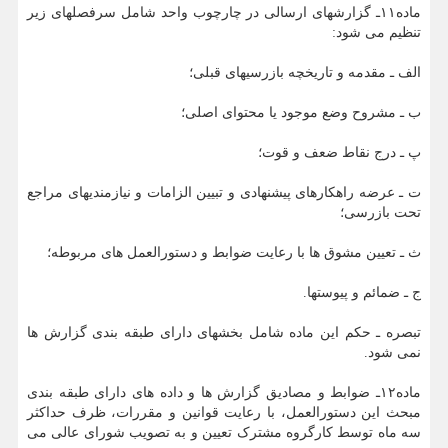
ماده۱۱ـ گزارش‏های ارسالی در چارچوب واحد شامل سرفصل‏های زیر
تنظیم می شود:
الف ـ مقدمه و تاریخچه بازرسی‏های قبلی؛
ب ـ مشروح وضع موجود یا محتوای اصلی؛
پ ـ درج نقاط ضعف و قوت؛
ت ـ عرضه راهکارهای پیشنهادی و تبیین الزامات و نیازمندی‏های مراجع
تحت بازرسی؛
ث ـ تعیین مشوق ها با رعایت ضوابط و دستورالعمل های مربوطه؛
ج ـ ضمائم و پیوست‏ها.
تبصره ـ حکم این ماده شامل بخش‏های دارای طبقه بندی گزارش ها
نمی شود.
ماده۱۲ـ ضوابط و مصادیق گزارش ها و داده های دارای طبقه بندی
مبحث این دستورالعمل، با رعایت قوانین و مقررات، ظرف حداکثر
سه ماه توسط کارگروه مشترک تعیین و به تصویب شورای عالی می