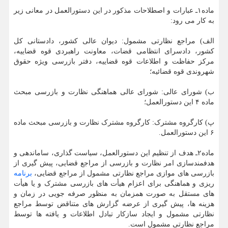
ماده۱ـ عبارات و اصطلاحات مذکور در این دستورالعمل در معانی زیر
به کار می‏ رود:
الف) مراجع نظارتی مشمول: دیوان عالی کشور، دادستانی کل
کشور، دادسرای انتظامی قضات، معاونت راهبردی قوه قضاییه،
مرکز حفاظت و اطلاعات قوه قضاییه، دفتر بازرسی ویژه حقوق
شهروندی قوه قضائیه؛
ب) شورای عالی: شورای عالی هماهنگی نظارت و بازرسی مبحث
ماده ۴ این دستورالعمل؛
پ) کارگروه مشترک: کارگروه مشترک نظارت و بازرسی مبحث ماده
۶ این دستورالعمل.
ماده۲ـ هدف از تنظیم این دستورالعمل، سیاست گذاری، ساماندهی و
هدفمندسازی امر نظارت و بازرسی از مراجع قضایی، پیش گیری از
بازرسی های موازی مراجع نظارتی مشمول از مراجع قضایی،
برنامه
ریزی و هماهنگی برای اعزام هیأت های بازرسی مشترک و یا هیأت
های مستقل به صورت همزمان به منظور صرفه جویی در زمان و
هزینه ها، پیش گیری از عرضه گزارش های متناقض توسط مراجع
نظارتی مشمول و ایجاد سازکار تبادل اطلاعات و یافته ها توسط
مراجع نظارتی مشمول است.