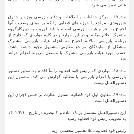
عالی تعیین می شود.
ماده۱۷ ـ مرکز حفاظت و اطلاعات و دفتر بازرسی ویژه و حقوق
شهروندی، مراجع یا حوزه‏ های قضایی را که بر مبنای وضعیت آنها
احتیاج به اعزام هیات بازرسی است، با قید فوریت به دبیرکارگروه
مشترک اعلام می‏کنند و در این موارد و در کلیه مواردی که خارج از
برنامه بازرسی سالانه احتیاج به اعزام هیات بازرسی مشترک
متشکل از نمایندگان مراجع نظارتی مشمول وجود داشته باشد،
حسب مورد هیات بازرسی مشترک یا مستقل مربوط اعزام خواهد
شد.
ماده۱۸ـ مواردی که رئیس قوه قضاییه رأساً اقدام به صدور دستور
بازرسی یا اعزام بازرسی یا مطالبه گزارش می کند، مشمول این
دستورالعمل نیست.
ماده۱۹ـ معاون اول قوه ‏قضائیه مسئول نظارت بر حسن اجرای این
دستورالعمل است.
این دستورالعمل مشتمل بر ۱۹ ماده و ۳ تبصره در تاریخ ۱۴۰۲/۴/۱۰
به تصویب رئیس قوه‏ قضاییه رسید.
رئیس قوه قضاییه ـ غلامحسین محسنی اژیه