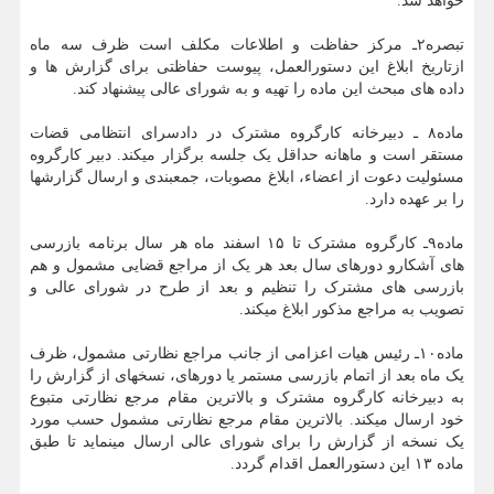
خواهد شد.
تبصره۲ـ مرکز حفاظت و اطلاعات مکلف است ظرف سه ماه
ازتاریخ ابلاغ این دستورالعمل، پیوست حفاظتی برای گزارش ها و
داده های مبحث این ماده را تهیه و به شورای عالی پیشنهاد کند.
ماده۸ ـ دبیرخانه کارگروه مشترک در دادسرای انتظامی قضات
مستقر است و ماهانه حداقل یک جلسه برگزار می‏کند. دبیر کارگروه
مسئولیت دعوت از اعضاء، ابلاغ مصوبات، جمع‏بندی و ارسال گزارش‏ها
را بر عهده دارد.
ماده۹ـ کارگروه مشترک تا ۱۵ اسفند ماه هر سال برنامه بازرسی
های آشکارو دوره‏ای سال بعد هر یک از مراجع قضایی مشمول و هم
بازرسی های مشترک را تنظیم و بعد از طرح در شورای عالی و
تصویب به مراجع مذکور ابلاغ می‏کند.
ماده۱۰ـ رئیس هیات‏ اعزامی از جانب مراجع نظارتی مشمول، ظرف
یک ماه بعد از اتمام بازرسی مستمر یا دوره‏ای، نسخه‏ای از گزارش را
به دبیرخانه کارگروه مشترک و بالاترین مقام مرجع نظارتی متبوع
خود ارسال می‏کند. بالاترین مقام مرجع نظارتی مشمول حسب مورد
یک نسخه از گزارش را برای شورای عالی ارسال می‏نماید تا طبق
ماده ۱۳ این دستورالعمل اقدام گردد.