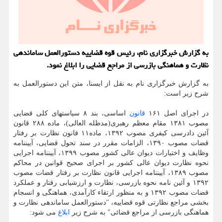
به گزارش خبرگزاری نام، رئیس قوه قضاییه دستورالعمل ساماندهی
نظارت و هماهنگی بازرسی از مراجع قضایی را ابلاغ نمود.
به گزارش خبرگزاری نام به نقل از ایسنا، متن این دستورالعمل به
شرح زیر است:
در اجرای اصل ۱۶۱
قانون
اساسی، بند ۸ سیاست‏های کلی قضایی
مصوب ۱۳۸۱ مقام معظم رهبری(مدظله العالی)، ماده ۲۸۸ قانون
آئین دادرسی کیفری مصوب ۱۳۹۲، ماده۱۱ قانون نظارت بر رفتار
قضات مصوب ۱۳۹۰، الزامات مقرر در سند تحول قضایی، آیین‏نامه
وظایف و اختیارات دیوان عالی کشور مصوب ۱۳۹۹، آیین‏نامه اجرایی
نحوه نظارت دیوان عالی کشور بر اجرای صحیح قوانین در محاکم
مصوب ۱۳۸۹، آیین‏نامه اجرایی قانون نظارت بر رفتار قضات مصوب
۱۳۹۲ و آئین نامه نحوه بازرسی، نظارت و ارزشیابی رفتار و عملکرد
قضات مصوب ۱۳۹۲ و به منظور ارتقاء کارآمدی، هماهنگی و انسجام
بخشی مراجع نظارتی قوه‏ قضاییه، "دستورالعمل ساماندهی نظارت و
هماهنگی بازرسی‏ از مراجع قضائی" به شرح زیر
ابلاغ
می ‏شود: