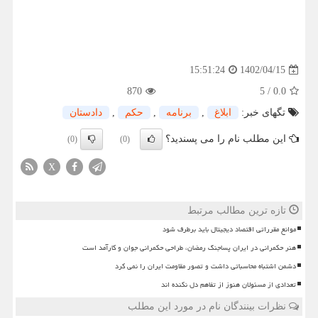
1402/04/15
15:51:24
870
5
/
0.0
تگهای خبر:
ابلاغ
,
برنامه
,
حكم
,
دادستان
این مطلب نام را می پسندید؟
(0)
(0)
X
تازه ترین مطالب مرتبط
موانع مقرراتی اقتصاد دیجیتال باید برطرف شود
هنر حکمرانی در ایران پساجنگ رمضان، طراحی حکمرانی جوان و کارآمد است
دشمن اشتباه محاسباتی داشت و تصور مقاومت ایران را نمی کرد
تعدادی از مسئولان هنوز از تفاهم دل نکنده اند
نظرات بینندگان نام در مورد این مطلب