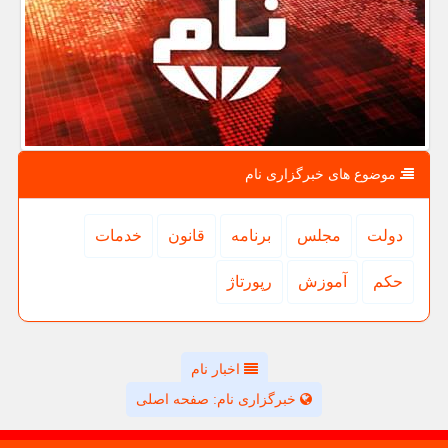
موضوع های خبرگزاری نام
دولت
مجلس
برنامه
قانون
خدمات
حكم
آموزش
رپورتاژ
اخبار نام
خبرگزاری نام: صفحه اصلی