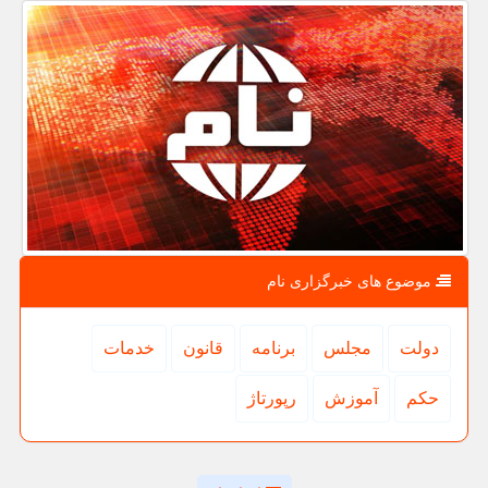
موضوع های خبرگزاری نام
دولت
مجلس
برنامه
قانون
خدمات
حكم
آموزش
رپورتاژ