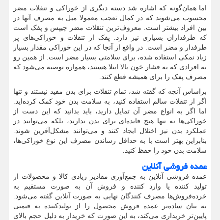
اما همان‌گونه که اشاره شد دسته دیگری از خوراکی و تنقلات مضر
محسوب می‌شوند که در کمال تعجب معمولا میل به مصرف آنها در
بین افراد بیشتر است. معروف‌ترین تنقلات مضر چیپس و پفک است
که طرفداران بسیاری نیز دارد. پفک از تنقلات و خوراکی‌های پر
طرفدار و مضر است. در واقع از آنجا که در این خوراکی مقدار بسیار
زیاد نمکی استفاده شده، برای سلامتی بسیار مضر است. از همین رو
به افرادی که به فشار خون بالا ابتلا هستند، همواره توصیه می‌شود که
مصرف پفک را برای همیشه قطع کنند.
براساس آنچه که گفته شد، تمام تنقلات برای بدن مفید نیستند و تنها
اگر از تنقلات سالم استفاده کنید، به سلامت بدن خود کمک کرده‌اید.
اما اگر به انواع مضر آن تمایل دارید، باید بدانید که این دست از
خوراکی‌ها نه تنها هیچ فایده‌ای برای بدن ندارند، بلکه می‌توانند در
عملکرد بدن نیز اختلال ایجاد کنند و می‌توانند مشکل‌آفرین شوند.
بنابراین بهتر است با به حداقل رساندن مصرف این نوع خوراکی‌ها،
سلامت بدن خود را حفظ کنید.
عمده فروشی آنلاین
عمده فروشی آنلاین به جمع‌آوری مقادیر زیادی کالا و محصولات از
تولید کننده یا وارد کننده و فروش آن به صورت مستقیم به
خرده‌فروش‌ها مصرف کنندگان نهایی به صورت آنلاین گفته می‌شود.
به بیان ساده‌تر عمده فروش محصول را از تولیدکننده به قیمتی
پایین‌تر خریداری می‌کند، به این صورت که خریدار به دلیل حجم بالای