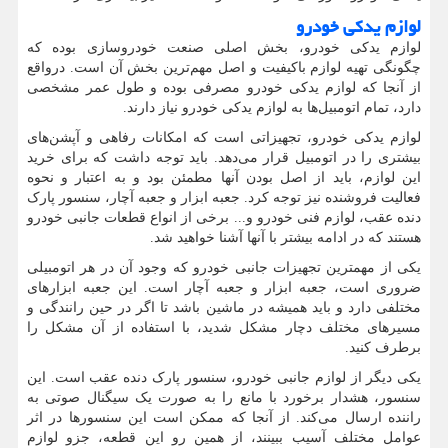
لوازم یدکی خودرو
لوازم یدکی خودرو، بخش اصلی صنعت خودروسازی بوده که
چگونگی تهیه لوازم باکیفیت و اصل مهم‌ترین بخش آن است. درواقع
از آنجا که لوازم یدکی خودرو مصرفی بوده و طول عمر مشخصی
دارد، تمام اتومبیل‌ها به لوازم یدکی خودرو نیاز دارند.
لوازم یدکی خودرو، تجهیزاتی است که امکانات رفاهی و آپشن‌های
بیشتری را در اتومبیل قرار می‌دهد. باید توجه داشت که برای خرید
این لوازم، باید از اصل بودن آنها مطمئن بود و به اعتبار و نحوه
فعالیت فروشنده نیز توجه کرد. جعبه ابزار و جعبه آچار، سنسور پارک
دنده عقب، لوازم فنی خودرو و... برخی از انواع قطعات جانبی خودرو
هستند که در ادامه بیشتر با آنها آشنا خواهید شد.
یکی از مهمترین تجهیزات جانبی خودرو که وجود آن در هر اتومبیلی
ضروری است، جعبه ابزار و جعبه آچار است. این جعبه ابزارهای
مختلفی دارد و باید همیشه در ماشین باشد تا اگر در حین رانندگی و
مسیرهای مختلف دچار مشکل شدید، با استفاده از آن مشکل را
برطرف کنید.
یکی دیگر از لوازم جانبی خودرو، سنسور پارک دنده عقب است. این
سنسور، هشدار برخورد با مانع را به صورت یک سیگنال صوتی به
راننده ارسال می‌کند. از آنجا که ممکن است این سنسورها در اثر
عوامل مختلف آسیب ببینند، از همین رو این قطعه، جزو لوازم