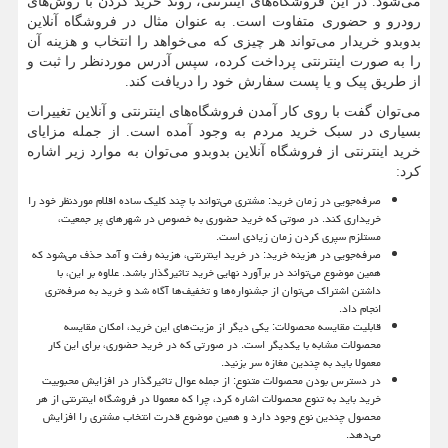
می‌شود. در این فروشگاه‌های اینترنتی، روند خرید کردن با روش‌های
رودرو و حضوری متفاوت است. به عنوان مثال در فروشگاه آنلاین
بدوبدو خریدار می‌تواند هر چیزی که می‌خواهد را انتخاب و هزینه آن
را به صورت اینترنتی پرداخت کرده، سپس آدرس موردنظر را ثبت و
از طریق پیک و یا پست سفارش خود را دریافت ‌کند.
می‌توان گفت با روی کار آمدن فروشگاه‌های اینترنتی و آنلاین تغییرات
بسیاری در سبک خرید مردم به وجود آمده است. از جمله مزایای
خرید اینترنتی از فروشگاه آنلاین بدوبدو می‌توان به موارد زیر اشاره
کرد:
صرفه‌جویی در زمان خرید: مشتری می‌تواند با چند کلیک ساده اقلام موردنظر خود را
خریداری کند. در صوتی که خرید حضوری به خصوص در شهرهای پر جمعیت،
مستلزم سپری کردن زمان زیادی است.
صرفه‌جویی در هزینه خرید: در خرید اینترنتی، هزینه رفت و آمد حذف می‌شود که
همین موضوع می‌تواند در برآورد نهایی خرید تاثیرگذار باشد. علاوه بر این، با
داشتن اشتراک می‌توان از جشنواره‌ها و تخفیف‌ها آگاه شد و خرید به صرفه‌تری
انجام داد.
قابلیت مقایسه محصولات: یکی دیگر از مزیت‌های این خرید، امکان مقایسه
محصولات مشابه با یکدیگر است. در صورتی که در خرید حضوری، برای این کار
معمولا باید به چندین مغازه سر بزنید.
در دسترس بودن محصولات متنوع: از جمله عوال تاثیرگذار در افزایش محبوبیت
خرید باید به تنوع محصولات اشاره کرد، چرا که معمولا در فروشگاه اینترنتی از هر
محصول چندین نوع وجود دارد و همین موضوع قدرت انتخاب مشتری را افزایش
می‌دهد.