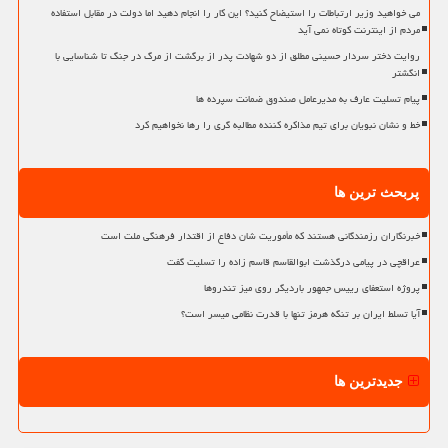
می خواهید وزیر ارتباطات را استیضاح کنید؟ این کار را انجام دهید اما دولت در مقابل استفاده
مردم از اینترنت کوتاه نمی آید
روایت دختر سردار حسینی مطلق از دو شهادت پدر از برگشت از مرگ در جنگ تا شناسایی با
انگشتر
پیام تسلیت عارف به مدیرعامل صندوق ضمانت سپرده ها
خط و نشان نبویان برای تیم مذاکره کننده مطالبه گری را رها نخواهیم کرد
پربحث ترین ها
خبرنگاران رزمندگانی هستند که مأموریت شان دفاع از اقتدار فرهنگی ملت است
عراقچی در پیامی درگذشت ابوالقاسم قاسم زاده را تسلیت گفت
پروژه استعفای رییس جمهور باردیگر روی میز تندروها
آیا تسلط ایران بر تنگه هرمز تنها با قدرت نظامی میسر است؟
جدیدترین ها