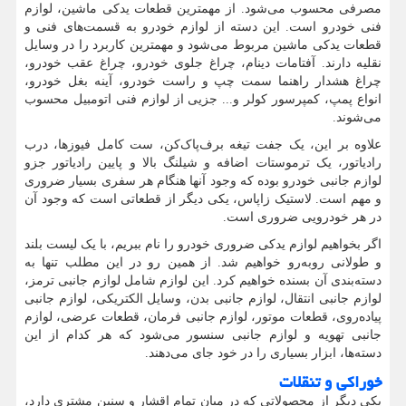
مصرفی محسوب می‌شود. از مهمترین قطعات یدکی ماشین، لوازم
فنی خودرو است. این دسته از لوازم خودرو به قسمت‌های فنی و
قطعات یدکی ماشین مربوط می‌شود و مهمترین کاربرد را در وسایل
نقلیه دارند. آفتامات دینام، چراغ جلوی خودرو، چراغ عقب خودرو،
چراغ هشدار راهنما سمت چپ و راست خودرو، آینه بغل خودرو،
انواع پمپ، کمپرسور کولر و... جزیی از لوازم فنی اتومبیل محسوب
می‌شوند.
علاوه بر این، یک جفت تیغه برف‌پاک‌کن، ست کامل فیوز‌ها، درب
رادیاتور، یک ترموستات اضافه و شیلنگ بالا و پایین رادیاتور جزو
لوازم جانبی خودرو بوده که وجود آنها هنگام هر سفری بسیار ضروری
و مهم است. لاستیک زاپاس، یکی دیگر از قطعاتی است که وجود آن
در هر خودرویی ضروری است.
اگر بخواهیم لوازم یدکی ضروری خودرو را نام ببریم، با یک لیست بلند
و طولانی روبه‌رو خواهیم شد. از همین رو در این مطلب تنها به
دسته‌بندی آن بسنده خواهیم کرد. این لوازم شامل لوازم جانبی ترمز،
لوازم جانبی انتقال، لوازم جانبی بدن، وسایل الکتریکی، لوازم جانبی
پیاده‌روی، قطعات موتور، لوازم جانبی فرمان، قطعات عرضی، لوازم
جانبی تهویه و لوازم جانبی سنسور می‌شود که هر کدام از این
دسته‌ها، ابزار بسیاری را در خود جای می‌دهند.
خوراکی و تنقلات
یکی دیگر از محصولاتی که در میان تمام اقشار و سنین مشتری دارد،