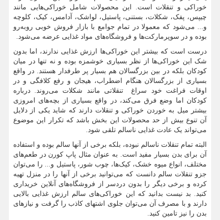
خوراکی و تنقلات است. این محصولات شامل خوراکی‌هایی مانند
چیپس، پفک، شکلات، بستنی، پاستیل، لواشک، آدامس، کیک، کلوچه
و... می‌شود که معمولا در تمام جوامع با بازار فروش خوبی روبه‌رو
بوده و در سوپرمارکت‌ها و فروشگاه‌های مواد غذایی عرضه می‌شود.
درست است که بیشتر این خوراکی‌ها ارزش غذایی ندارند، اما بدون
شک این خوراکی‌ها از نظر بسیاری خوشمزه بوده و نه تنها در میان
کودکان بلکه در بین بزرگسالان هم بسیار پر طرفدار هستند. در واقع
بسیاری از بزرگسالان هنگام اضطراب، هیجان و رفع کلافگی و در
اوقات فراغت خود سراغ تنقلاتی مانند شکلات می‌روند. درباره
کودکان اما وضع فرق می‌کند، در واقع بسیاری از بچه‌های امروزی
بیشتر میل به خوردن خوراکی و تنقلات دارند که شاید یکی از دلایل
آن تنوع بیش از حد محصولات این بخش باشد که تکرار این موضوع
می‌تواند یک عادت غذایی ناسالم تلقی شود.
البته تمام تنقلات ناسالم نبوده، بلکه برخی از آنها سالم بوده و استفاده
آن برای بدن بسیار مفید است. به عنوان مثال پاپ کورن در طعم‌های
مختلف، انواع میوه خشک، کیک‌ها، چوب شور، پاستیل و... را می‌توان
جزو تنقلات سالم دانست که می‌توانید برخی از آنها را در منزل تهیه
کرده و برخی دیگر را بدون دردسر از فروشگاه‌های آنلاین خریداری
کنید. بد نیست بدانید که این خوراکی‌های سالم ارزش غذایی بالایی
دارند و با مصرف آن می‌توان جلوی اشتهای کاذب را گرفت و نیازهای
بدن را نیز تامین کنید.