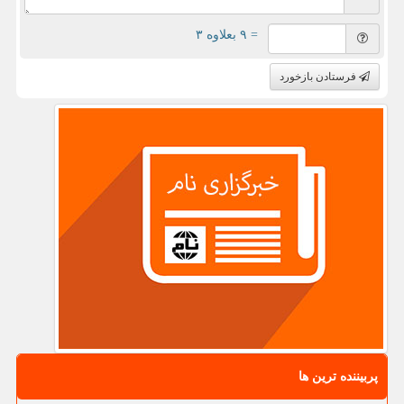
= ۹ بعلاوه ۳
فرستادن بازخورد
پربیننده ترین ها