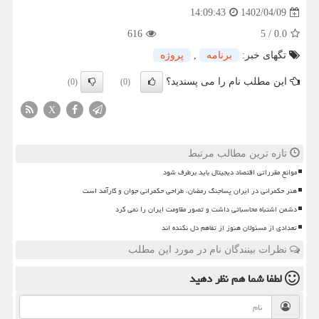
1402/04/09
14:09:43
616
5
/
0.0
تگهای خبر:
برنامه
,
پروژه
این مطلب نام را می پسندید؟
(0)
(0)
X
تازه ترین مطالب مرتبط
موانع مقرراتی اقتصاد دیجیتال باید برطرف شود
هنر حکمرانی در ایران پساجنگ رمضان، طراحی حکمرانی جوان و کارآمد است
دشمن اشتباه محاسباتی داشت و تصور مقاومت ایران را نمی کرد
تعدادی از مسئولان هنوز از تفاهم دل نکنده اند
نظرات بینندگان نام در مورد این مطلب
لطفا شما هم
نظر دهید