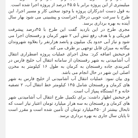
میلیمتری از این پروژه برابر با ۴۵.۵ درصد از پروژه اجرا شده است.
به قول دست اندرکاران پروژه با وجود سختی کار و مسیر اجرا، این
طرح با سرعت خوبی درحال اجراست و پیشبینی می شود بهار سال
آینده به بهره برداری برسد.
مجری طرح در این بازدید گفت این طرح با ۴۵درصد پیشرفت
فیزیکی و با هدف رفع تنش آبی ۲ شهر کرمان و رفسنجان اجرا می
شود و نیاز آبی حدود یک میلیون و پانصد هزارنفر را بعلاوه شهروندان
بیگانه به میزان قابل توجهی بر طرف می کند.
فرحبخش اضافه کرد: محل اجرای عملیات پروژه اضطراری انتقال
آب آشامیدنی به شهر رفسنجان از سامانه انتقال آب خلیج فارس در
کمربندی جاده رفسنجان به کرمان به طول ۱۶ کیلومتر به مخزن
اصلی این شهر در حال انجام می باشد.
وی بیان نمود: عملیات انتقال آب آشامیدنی از خلیج فارس به شهر
های کرمان و رفسنجان شامل ۱۴۵ کیلومتر خط انتقال آب، ۲ تصفیه
خانه و ۲ ایستگاه پمپاژ آب است.
فرحبخش اظهار داشت: برای تکمیل طرح انتقال آب آشامیدنی شهر
های کرمان و رفسنجان به سه هزار میلیارد تومان اعتبار نیاز است که
تابحال بیشتر از ۴۵۰میلیارد تومان آن تأمین شده است و مقرر است
تا پایان سال جاری به بهره برداری برسد.