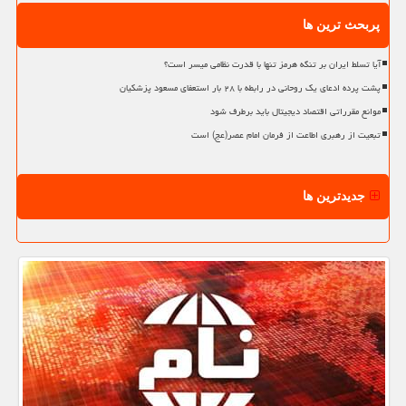
پربحث ترین ها
آیا تسلط ایران بر تنگه هرمز تنها با قدرت نظامی میسر است؟
پشت پرده ادعای یک روحانی در رابطه با ۲۸ بار استعفای مسعود پزشکیان
موانع مقرراتی اقتصاد دیجیتال باید برطرف شود
تبعیت از رهبری اطاعت از فرمان امام عصر(عج) است
جدیدترین ها